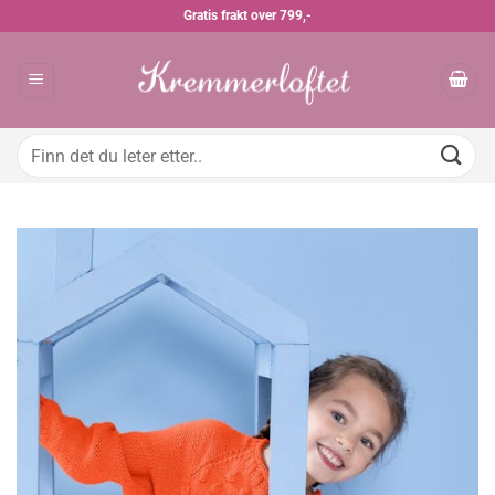
Skip
Gratis frakt over 799,-
to
content
Søk
etter: