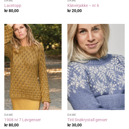
DAME
DAME
Lacetopp
Kløverjakke – nr 6
kr
80,00
kr
20,00
DAME
DAME
1908 nr 7 Løvgenser
Tiril Snøkrystall genser
kr
80,00
kr
30,00