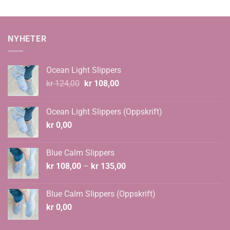
NYHETER
Ocean Light Slippers
Opprinnelig
Nåværende
kr
124,00
kr
108,00
pris
pris
var:
er:
Ocean Light Slippers (Oppskrift)
kr 124,00.
kr 108,00.
kr
0,00
Blue Calm Slippers
Prisområde:
kr
108,00
–
kr
135,00
kr 108,00
til
Blue Calm Slippers (Oppskrift)
kr 135,00
kr
0,00