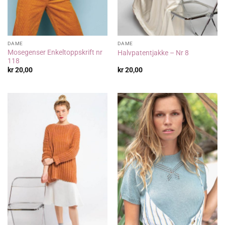
DAME
DAME
Mosegenser Enkeltoppskrift nr
Halvpatentjakke – Nr 8
118
kr
20,00
kr
20,00