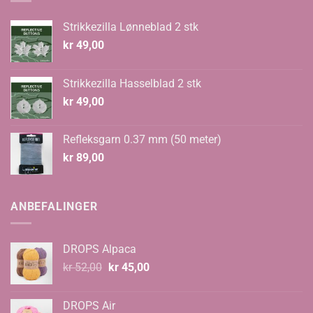
Strikkezilla Lønneblad 2 stk
kr
49,00
Strikkezilla Hasselblad 2 stk
kr
49,00
Refleksgarn 0.37 mm (50 meter)
kr
89,00
ANBEFALINGER
DROPS Alpaca
Opprinnelig
Nåværende
kr
52,00
kr
45,00
pris
pris
var:
er:
DROPS Air
kr 52,00.
kr 45,00.