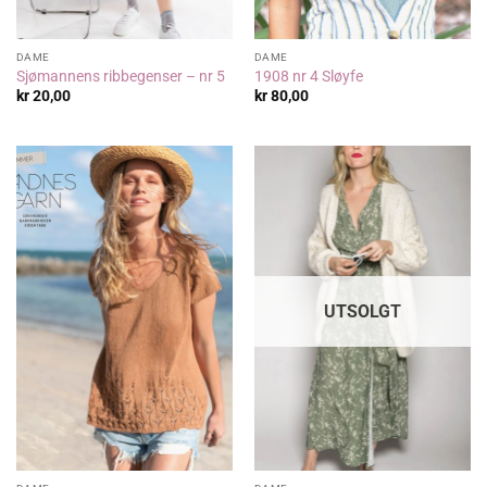
DAME
DAME
Sjømannens ribbegenser – nr 5
1908 nr 4 Sløyfe
kr
20,00
kr
80,00
UTSOLGT