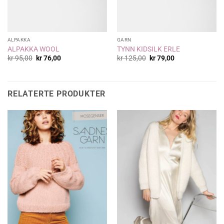
ALPAKKA
GARN
ALPAKKA WOOL
TYNN KIDSILK ERLE
Opprinnelig
Nåværende
Opprinnelig
Nåværende
kr
95,00
kr
76,00
kr
125,00
kr
79,00
pris
pris
pris
pris
var:
er:
var:
er:
kr 95,00.
kr 76,00.
kr 125,00.
kr 79,00.
RELATERTE PRODUKTER