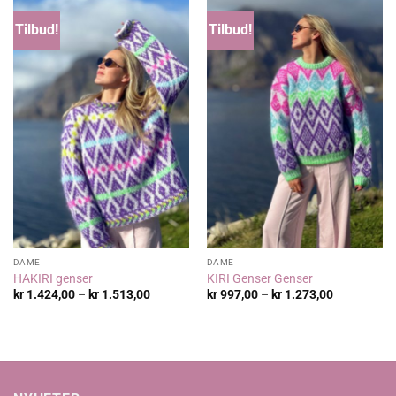
Tilbud!
Tilbud!
DAME
DAME
HAKIRI genser
KIRI Genser Genser
Prisområde:
Prisområde
kr
1.424,00
–
kr
1.513,00
kr
997,00
–
kr
1.273,00
kr 1.424,00
kr 997,00
til
til
kr 1.513,00
kr 1.273,00