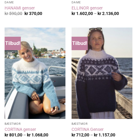
DAME
DAME
HANAMI genser
ELLINOR genser
Opprinnelig
Nåværende
Prisområ
kr
590,00
kr
370,00
kr
1.602,00
–
kr
2.136,00
pris
pris
kr 1.602,
var:
er:
til
kr 590,00.
kr 370,00.
kr 2.136,
Tilbud!
Tilbud!
BÆSTMOR
BÆSTMOR
CORTINA genser
CORTINA Genser
Prisområde:
Prisområde
kr
801,00
–
kr
1.068,00
kr
712,00
–
kr
1.157,00