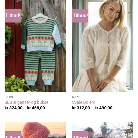
Tilbud!
Tilbud!
BARN
DAME
SEBBI genser og bukse
Svale Bolero
Prisområde:
Prisområde:
kr
324,00
–
kr
468,00
kr
312,00
–
kr
490,00
kr 324,00
kr 312,00
til
til
kr 468,00
kr 490,00
Tilbud!
Tilbud!