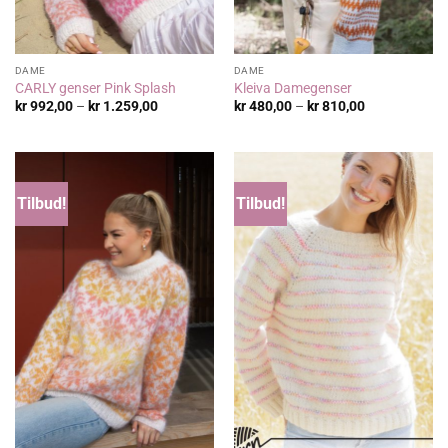
DAME
DAME
CARLY genser Pink Splash
Kleiva Damegenser
Prisområde:
Prisområde:
kr
992,00
–
kr
1.259,00
kr
480,00
–
kr
810,00
kr 992,00
kr 480,00
til
til
kr 1.259,00
kr 810,00
Tilbud!
Tilbud!