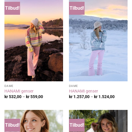
Tilbud!
Tilbud!
DAME
DAME
HANAMI genser
HANAMI genser
Prisområde:
Prisområ
kr
532,00
–
kr
559,00
kr
1.257,00
–
kr
1.524,00
kr 532,00
kr 1.257,
til
til
kr 559,00
kr 1.524,
Tilbud!
Tilbud!