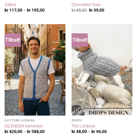
Odeta
Chocolate Toes
Prisområde:
Opprinnelig
Nåværende
kr
117,00
–
kr
195,00
kr
45,00
kr
39,00
kr 117,00
pris
pris
til
var:
er:
kr 195,00
kr 45,00.
kr 39,00.
Tilbud!
Tilbud!
DU STORE ALPAKKA
DROPS
ISLENDER herrevest
The Lookout
Prisområde:
Prisområde:
kr
420,00
–
kr
588,00
kr
48,00
–
kr
96,00
kr 420,00
kr 48,00