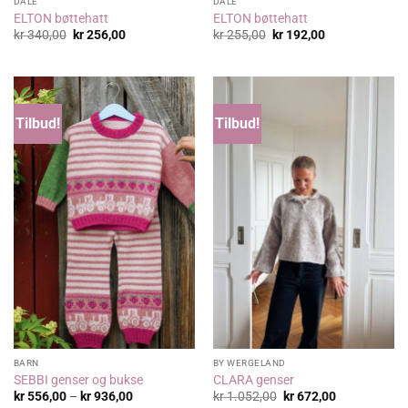
DALE
DALE
ELTON bøttehatt
ELTON bøttehatt
Opprinnelig
Nåværende
Opprinnelig
Nåværende
kr
340,00
kr
256,00
kr
255,00
kr
192,00
pris
pris
pris
pris
var:
er:
var:
er:
kr 340,00.
kr 256,00.
kr 255,00.
kr 192,00.
Tilbud!
Tilbud!
BARN
BY WERGELAND
SEBBI genser og bukse
CLARA genser
Prisområde:
Opprinnelig
Nåværende
kr
556,00
–
kr
936,00
kr
1.052,00
kr
672,00
kr 556,00
pris
pris