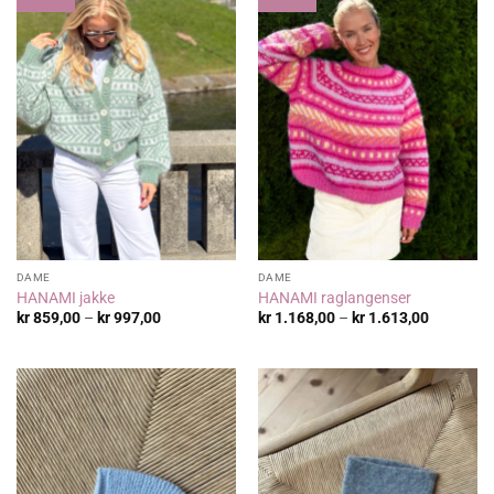
DAME
DAME
HANAMI jakke
HANAMI raglangenser
Prisområde:
Prisområ
kr
859,00
–
kr
997,00
kr
1.168,00
–
kr
1.613,00
kr 859,00
kr 1.168,
til
til
kr 997,00
kr 1.613,