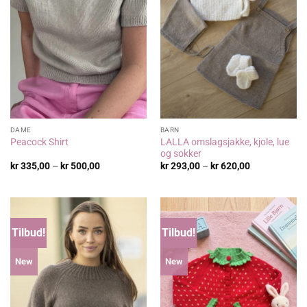
DAME
BARN
LALLA omslagsjakke, kjole, lue
Peacock Shirt
og sokker
Prisområde:
Prisområde:
kr
335,00
–
kr
500,00
kr
293,00
–
kr
620,00
kr 335,00
kr 293,00
til
til
kr 500,00
kr 620,00
Tilbud!
Tilbud!
New
New