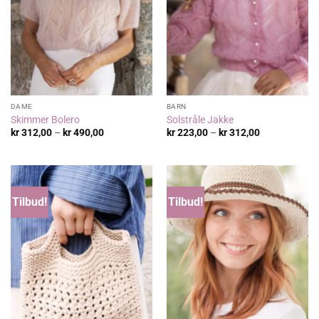
DAME
BARN
Skimmer Bolero
Solstråle Jakke
Prisområde:
Prisområde:
kr
312,00
–
kr
490,00
kr
223,00
–
kr
312,00
kr 312,00
kr 223,00
til
til
kr 490,00
kr 312,00
Tilbud!
Tilbud!