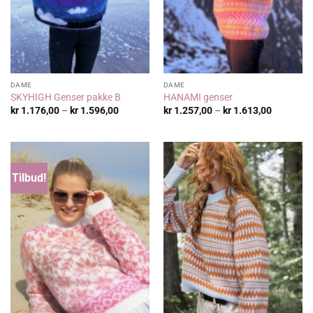
DAME
DAME
SKYHIGH Genser pakke B
HANAMI genser
Prisområde:
Prisområ
kr
1.176,00
–
kr
1.596,00
kr
1.257,00
–
kr
1.613,00
kr 1.176,00
kr 1.257,
til
til
kr 1.596,00
kr 1.613,
Tilbud!