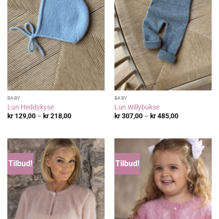
BABY
BABY
Lun Heddykyse
Lun Willybukse
Prisområde:
Prisområde:
kr
129,00
–
kr
218,00
kr
307,00
–
kr
485,00
kr 129,00
kr 307,00
til
til
kr 218,00
kr 485,00
Tilbud!
Tilbud!