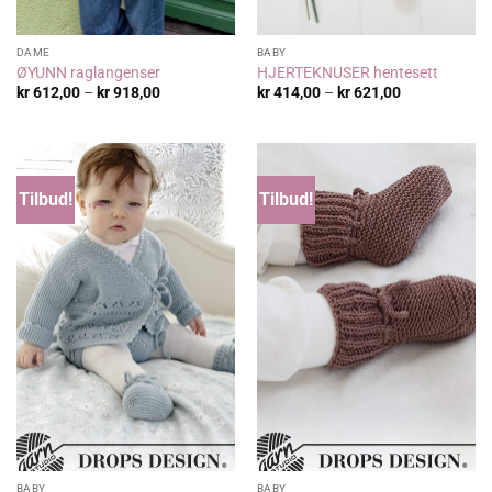
DAME
BABY
ØYUNN raglangenser
HJERTEKNUSER hentesett
Prisområde:
Prisområde:
kr
612,00
–
kr
918,00
kr
414,00
–
kr
621,00
kr 612,00
kr 414,00
til
til
kr 918,00
kr 621,00
Tilbud!
Tilbud!
BABY
BABY