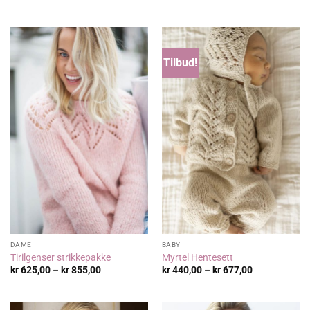
kr 801,00
kr 712,00
til
til
kr 1.068,00
kr 1.157,00
Tilbud!
DAME
BABY
Tirilgenser strikkepakke
Myrtel Hentesett
Prisområde:
Prisområde:
kr
625,00
–
kr
855,00
kr
440,00
–
kr
677,00
kr 625,00
kr 440,00
til
til
kr 855,00
kr 677,00