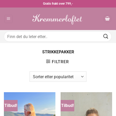
Skip
Gratis frakt over 799,-
to
content
Søk
etter:
STRIKKEPAKKER
FILTRER
Tilbud!
Tilbud!