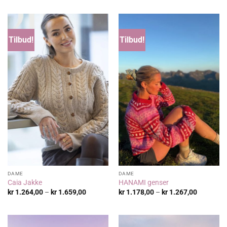
til
til
kr 588,00
kr 96,00
Tilbud!
Tilbud!
DAME
DAME
Caia Jakke
HANAMI genser
Prisområde:
Prisområ
kr
1.264,00
–
kr
1.659,00
kr
1.178,00
–
kr
1.267,00
kr 1.264,00
kr 1.178,
til
til
kr 1.659,00
kr 1.267,