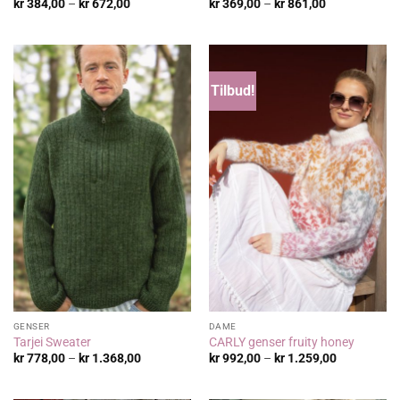
Prisområde:
Prisområde:
kr
384,00
–
kr
672,00
kr
369,00
–
kr
861,00
kr 384,00
kr 369,00
til
til
kr 672,00
kr 861,00
Tilbud!
GENSER
DAME
Tarjei Sweater
CARLY genser fruity honey
Prisområde:
Prisområde
kr
778,00
–
kr
1.368,00
kr
992,00
–
kr
1.259,00
kr 778,00
kr 992,00
til
til
kr 1.368,00
kr 1.259,00