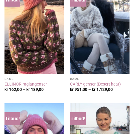
DAME
DAME
ELLINOR raglangenser
CARLY genser (Desert heat)
Prisområde:
Prisområde
kr
162,00
–
kr
189,00
kr
951,00
–
kr
1.129,00
kr 162,00
kr 951,00
til
til
kr 189,00
kr 1.129,00
Tilbud!
Tilbud!