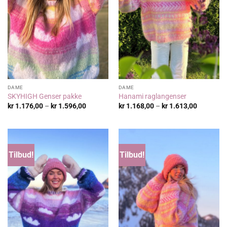
DAME
DAME
SKYHIGH Genser pakke
Hanami raglangenser
Prisområde:
Prisområ
kr
1.176,00
–
kr
1.596,00
kr
1.168,00
–
kr
1.613,00
kr 1.176,00
kr 1.168,
til
til
kr 1.596,00
kr 1.613,
Tilbud!
Tilbud!