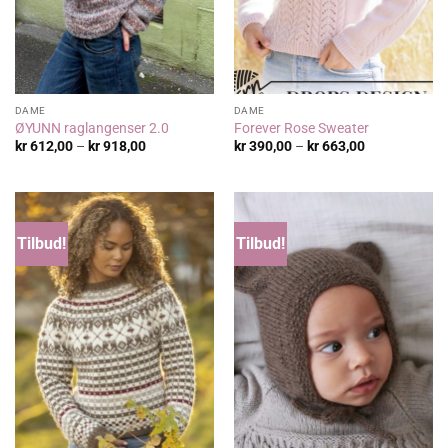
DAME
DAME
ØYUNN raglangenser 2.0
Forever Rose Sweater
Prisområde:
Prisområde:
kr
612,00
–
kr
918,00
kr
390,00
–
kr
663,00
kr 612,00
kr 390,00
til
til
kr 918,00
kr 663,00
Tilbud!
Tilbud!