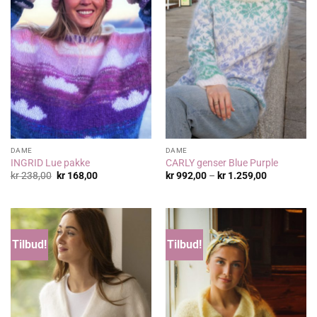
DAME
DAME
INGRID Lue pakke
CARLY genser Blue Purple
Opprinnelig
Nåværende
Prisområde
kr
238,00
kr
168,00
kr
992,00
–
kr
1.259,00
pris
pris
kr 992,00
var:
er:
til
kr 238,00.
kr 168,00.
kr 1.259,00
Tilbud!
Tilbud!