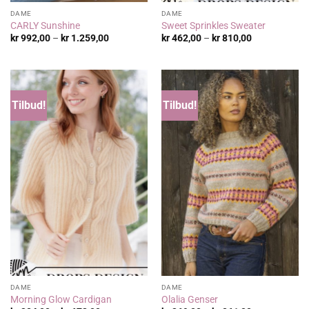
DAME
DAME
CARLY Sunshine
Sweet Sprinkles Sweater
Prisområde:
Prisområde:
kr
992,00
–
kr
1.259,00
kr
462,00
–
kr
810,00
kr 992,00
kr 462,00
til
til
kr 1.259,00
kr 810,00
Tilbud!
Tilbud!
DAME
DAME
Morning Glow Cardigan
Olalia Genser