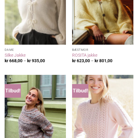
DAME
BÆSTMOR
Silke Jakke
ROSITA jakke
Prisområde:
Prisområde:
kr
668,00
–
kr
935,00
kr
623,00
–
kr
801,00
kr 668,00
kr 623,00
til
til
kr 935,00
kr 801,00
Tilbud!
Tilbud!