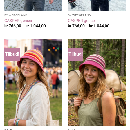
BY WERGELAND
BY WERGELAND
CASPER genser
CASPER genser
Prisområde:
Prisområde
kr
766,00
–
kr
1.044,00
kr
766,00
–
kr
1.044,00
kr 766,00
kr 766,00
til
til
kr 1.044,00
kr 1.044,00
Tilbud!
Tilbud!