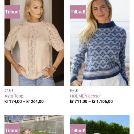
Tilbud!
Tilbud!
DAME
DALE
Asta Topp
HOLMEN genser
Prisområde:
Prisområde
kr
174,00
–
kr
261,00
kr
711,00
–
kr
1.106,00
kr 174,00
kr 711,00
til
til
kr 261,00
kr 1.106,00
Tilbud!
Tilbud!