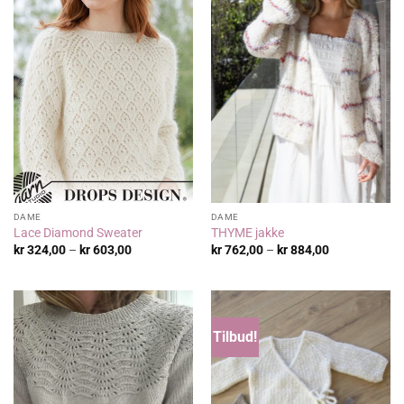
DAME
DAME
Lace Diamond Sweater
THYME jakke
Prisområde:
Prisområde:
kr
324,00
–
kr
603,00
kr
762,00
–
kr
884,00
kr 324,00
kr 762,00
til
til
kr 603,00
kr 884,00
Tilbud!