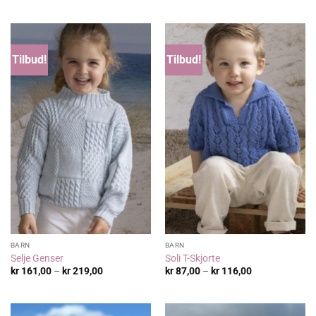
til
var:
er:
kr 936,00
kr 1.052,00.
kr 672,00.
Tilbud!
Tilbud!
BARN
BARN
Selje Genser
Soli T-Skjorte
Prisområde:
Prisområde:
kr
161,00
–
kr
219,00
kr
87,00
–
kr
116,00
kr 161,00
kr 87,00
til
til
kr 219,00
kr 116,00