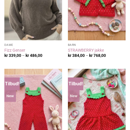
DAME
BARN
Fizz Genser
STRAWBERRY jakke
Prisområde:
Prisområde:
kr
339,00
–
kr
486,00
kr
384,00
–
kr
768,00
kr 339,00
kr 384,00
til
til
kr 486,00
kr 768,00
Tilbud!
Tilbud!
New
New