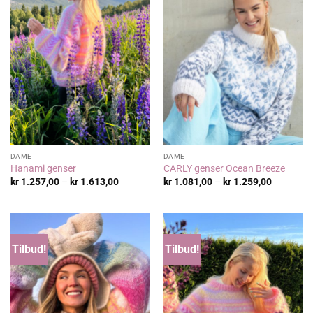
DAME
DAME
Hanami genser
CARLY genser Ocean Breeze
Prisområde:
Prisområ
kr
1.257,00
–
kr
1.613,00
kr
1.081,00
–
kr
1.259,00
kr 1.257,00
kr 1.081,
til
til
kr 1.613,00
kr 1.259,
Tilbud!
Tilbud!