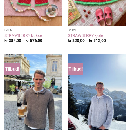
BARN
BARN
STRAWBERRY bukse
STRAWBERRY kjole
Prisområde:
Prisområde:
kr
384,00
–
kr
576,00
kr
320,00
–
kr
512,00
kr 384,00
kr 320,00
til
til
kr 576,00
kr 512,00
Tilbud!
Tilbud!