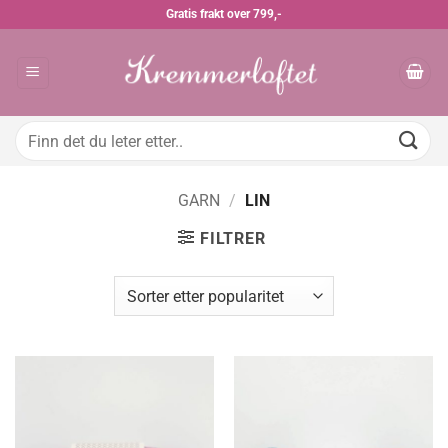
Skip
Gratis frakt over 799,-
to
content
Søk
etter:
GARN
/
LIN
FILTRER