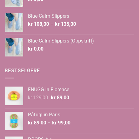
Blue Calm Slippers
Prisområde:
kr
108,00
–
kr
135,00
kr 108,00
til
Blue Calm Slippers (Oppskrift)
kr 135,00
kr
0,00
BESTSELGERE
FNUGG in Florence
Opprinnelig
Nåværende
kr
129,00
kr
89,00
pris
pris
var:
er:
Påfugl in Paris
kr 129,00.
kr 89,00.
Prisområde:
kr
89,00
–
kr
99,00
kr 89,00
til