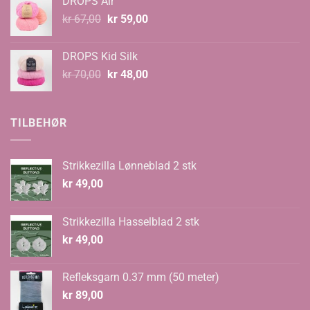
DROPS Air
kr 99,00
Opprinnelig
Nåværende
kr
67,00
kr
59,00
pris
pris
var:
er:
DROPS Kid Silk
kr 67,00.
kr 59,00.
Opprinnelig
Nåværende
kr
70,00
kr
48,00
pris
pris
var:
er:
kr 70,00.
kr 48,00.
TILBEHØR
Strikkezilla Lønneblad 2 stk
kr
49,00
Strikkezilla Hasselblad 2 stk
kr
49,00
Refleksgarn 0.37 mm (50 meter)
kr
89,00