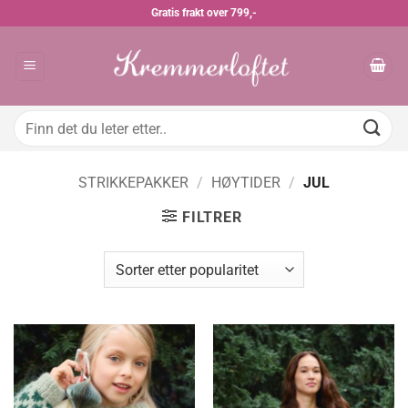
Skip
Gratis frakt over 799,-
to
content
Søk
etter:
STRIKKEPAKKER
/
HØYTIDER
/
JUL
FILTRER