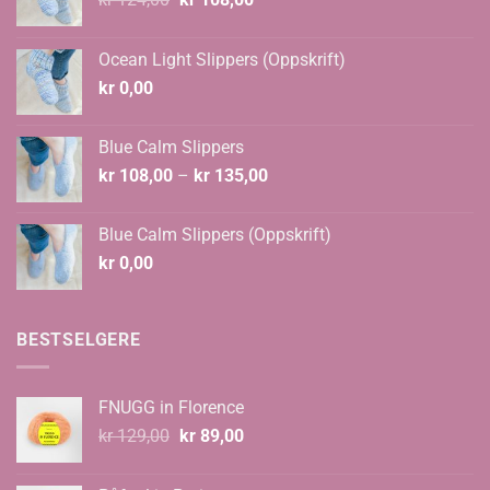
pris
pris
var:
er:
Ocean Light Slippers (Oppskrift)
kr 124,00.
kr 108,00.
kr
0,00
Blue Calm Slippers
Prisområde:
kr
108,00
–
kr
135,00
kr 108,00
til
Blue Calm Slippers (Oppskrift)
kr 135,00
kr
0,00
BESTSELGERE
FNUGG in Florence
Opprinnelig
Nåværende
kr
129,00
kr
89,00
pris
pris
var:
er: