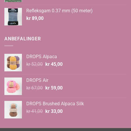
Refleksgarn 0.37 mm (50 meter)
kr
89,00
ANBEFALINGER
DROPS Alpaca
Opprinnelig
Nåværende
kr
52,00
kr
45,00
pris
pris
var:
er:
DROPS Air
kr 52,00.
kr 45,00.
Opprinnelig
Nåværende
kr
67,00
kr
59,00
pris
pris
var:
er:
DROPS Brushed Alpaca Silk
kr 67,00.
kr 59,00.
Opprinnelig
Nåværende
kr
41,00
kr
33,00
pris
pris
var:
er:
kr 41,00.
kr 33,00.