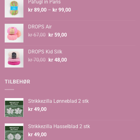
Påfugl in Paris
kr 129,00.
kr 89,00.
Prisområde:
kr
89,00
–
kr
99,00
kr 89,00
til
DROPS Air
kr 99,00
Opprinnelig
Nåværende
kr
67,00
kr
59,00
pris
pris
var:
er:
DROPS Kid Silk
kr 67,00.
kr 59,00.
Opprinnelig
Nåværende
kr
70,00
kr
48,00
pris
pris
var:
er:
kr 70,00.
kr 48,00.
TILBEHØR
Strikkezilla Lønneblad 2 stk
kr
49,00
Strikkezilla Hasselblad 2 stk
kr
49,00