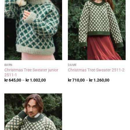
BARN
DAME
Christmas Tree Sweater junior
Christmas Tree Sweater 2511-2
2511-1
Prisområde:
Prisområde
kr
645,00
–
kr
1.002,00
kr
710,00
–
kr
1.260,00
kr 645,00
kr 710,00
til
til
kr 1.002,00
kr 1.260,00