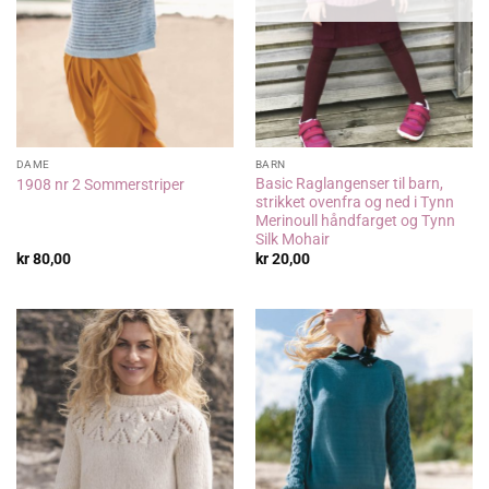
DAME
BARN
Basic Raglangenser til barn,
1908 nr 2 Sommerstriper
strikket ovenfra og ned i Tynn
Merinoull håndfarget og Tynn
Silk Mohair
kr
80,00
kr
20,00