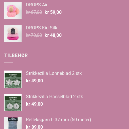
til
DROPS Air
kr 99,00
Opprinnelig
Nåværende
kr
67,00
kr
59,00
pris
pris
var:
er:
DROPS Kid Silk
kr 67,00.
kr 59,00.
Opprinnelig
Nåværende
kr
70,00
kr
48,00
pris
pris
var:
er:
kr 70,00.
kr 48,00.
TILBEHØR
Strikkezilla Lønneblad 2 stk
kr
49,00
Strikkezilla Hasselblad 2 stk
kr
49,00
Refleksgarn 0.37 mm (50 meter)
kr
89,00