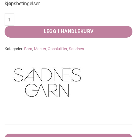
kjøpsbetingelser.
Tiril barnegenser med hullmønster quantity
LEGG I HANDLEKURV
Kategorier:
Barn
,
Merker
,
Oppskrifter
,
Sandnes