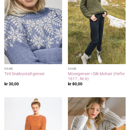
DAME
DAME
Mosegenser i Silk Mohair (Hefte
Tiril Snøkrystall genser
1617 , Nr.6)
kr
30,00
kr
80,00