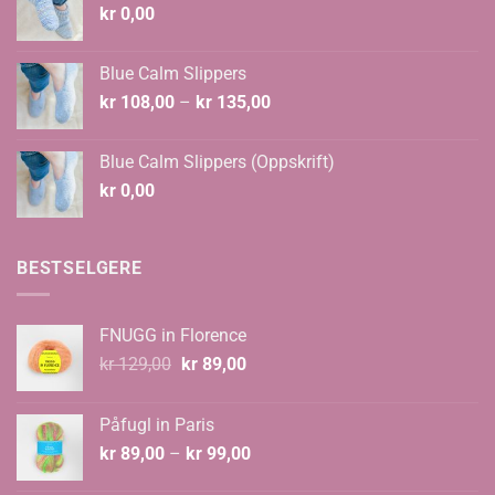
kr
0,00
Blue Calm Slippers
Prisområde:
kr
108,00
–
kr
135,00
kr 108,00
til
Blue Calm Slippers (Oppskrift)
kr 135,00
kr
0,00
BESTSELGERE
FNUGG in Florence
Opprinnelig
Nåværende
kr
129,00
kr
89,00
pris
pris
var:
er:
Påfugl in Paris
kr 129,00.
kr 89,00.
Prisområde:
kr
89,00
–
kr
99,00
kr 89,00