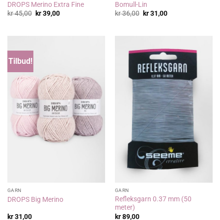
DROPS Merino Extra Fine
Bomull-Lin
Opprinnelig
Nåværende
Opprinnelig
Nåværende
kr
45,00
kr
39,00
kr
36,00
kr
31,00
pris
pris
pris
pris
var:
er:
var:
er:
kr 45,00.
kr 39,00.
kr 36,00.
kr 31,00.
Tilbud!
GARN
GARN
Refleksgarn 0.37 mm (50
DROPS Big Merino
meter)
kr
31,00
kr
89,00