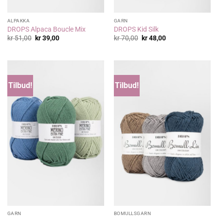
ALPAKKA
GARN
DROPS Alpaca Boucle Mix
DROPS Kid Silk
Opprinnelig
Nåværende
Opprinnelig
Nåværende
kr
51,00
kr
39,00
kr
70,00
kr
48,00
pris
pris
pris
pris
var:
er:
var:
er:
kr 51,00.
kr 39,00.
kr 70,00.
kr 48,00.
Tilbud!
Tilbud!
GARN
BOMULLSGARN