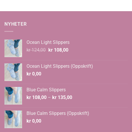
NYHETER
Ocean Light Slippers
Opprinnelig
Nåværende
kr
124,00
kr
108,00
pris
pris
var:
er:
Ocean Light Slippers (Oppskrift)
kr 124,00.
kr 108,00.
kr
0,00
Blue Calm Slippers
Prisområde:
kr
108,00
–
kr
135,00
kr 108,00
til
Blue Calm Slippers (Oppskrift)
kr 135,00
kr
0,00