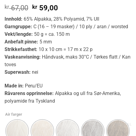
Opprinnelig
Nåværende
kr
67,00
kr
59,00
pris
pris
Innhold:
65% Alpakka, 28% Polyamid, 7% Ull
var:
er:
Garngruppe:
C (16 – 19 masker) / 10 ply / aran / worsted
kr 67,00.
kr 59,00.
Vekt/lengde:
50 g = ca. 150 m
Anbefalt pinne:
5 mm
Strikkefasthet:
10 x 10 cm = 17 m x 22 p
Vaskeanvisning:
Håndvask, maks 30°C / Tørkes flatt / Kan
toves
Superwash:
nei
Made in:
Peru/EU
Råvarens opprinnelse:
Alpakka og ull fra Sør-Amerika,
polyamide fra Tyskland
Air farger
NULLSTILL