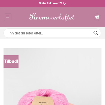
Skip
Gratis frakt over 799,-
to
content
Søk
etter:
Tilbud!