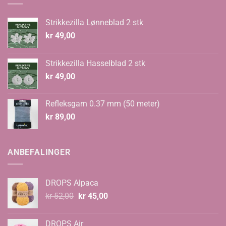
Strikkezilla Lønneblad 2 stk
kr
49,00
Strikkezilla Hasselblad 2 stk
kr
49,00
Refleksgarn 0.37 mm (50 meter)
kr
89,00
ANBEFALINGER
DROPS Alpaca
Opprinnelig
Nåværende
kr
52,00
kr
45,00
pris
pris
var:
er:
DROPS Air