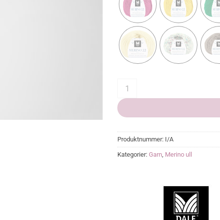
Merino 22 quantity
Produktnummer:
I/A
Kategorier:
Garn
,
Merino ull