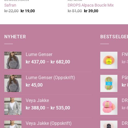
Safran
DROPS Alpaca Boucle Mix
Opprinnelig
Nåværende
Opprinnelig
Nåværende
kr
22,00
kr
19,00
kr
51,00
kr
39,00
pris
pris
pris
pris
var:
er:
var:
er:
kr 22,00.
kr 19,00.
kr 51,00.
kr 39,00.
NYHETER
BESTSELGE
Lume Genser
FN
Prisområde:
kr
437,00
–
kr
682,00
kr
1
kr 437,00
til
Lume Genser (Oppskrift)
Påf
kr 682,00
kr
45,00
kr
Veya Jakke
DR
Prisområde:
kr
388,00
–
kr
535,00
kr
6
kr 388,00
til
Veya Jakke (Oppskrift)
DR
kr 535,00