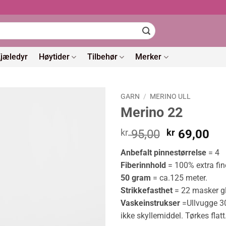
jæledyr
Høytider
Tilbehør
Merker
GARN
/
MERINO ULL
Merino 22
Opprinneli
Nå
kr
95,00
kr
69,00
pris
pri
Anbefalt pinnestørrelse
= 4
var:
er:
Fiberinnhold
= 100% extra fin
kr 95,00.
kr 
50 gram
= ca.125 meter.
Strikkefasthet
= 22 masker gla
Vaskeinstrukser
=Ullvugge 30
ikke skyllemiddel. Tørkes flatt