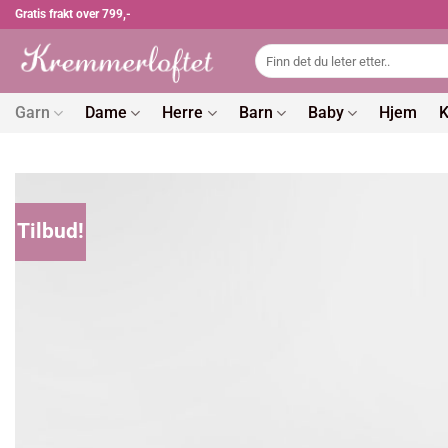
Skip
Gratis frakt over 799,-
to
Søk
content
etter:
Garn
Dame
Herre
Barn
Baby
Hjem
K
Tilbud!