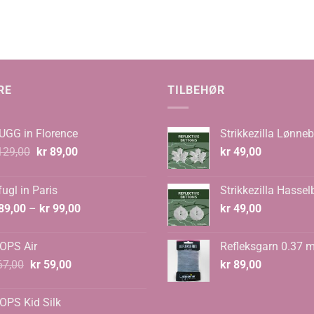
RE
TILBEHØR
UGG in Florence
Strikkezilla Lønneb
Opprinnelig
Nåværende
29,00
kr
89,00
kr
49,00
pris
pris
var:
er:
ugl in Paris
Strikkezilla Hassel
kr 129,00.
kr 89,00.
Prisområde:
89,00
–
kr
99,00
kr
49,00
kr 89,00
til
OPS Air
Refleksgarn 0.37 
kr 99,00
Opprinnelig
Nåværende
7,00
kr
59,00
kr
89,00
pris
pris
var:
er:
OPS Kid Silk
kr 67,00.
kr 59,00.