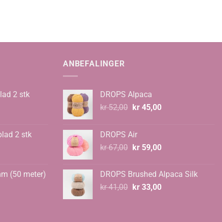
ANBEFALINGER
lad 2 stk
DROPS Alpaca
Opprinnelig
Nåværende
kr
52,00
kr
45,00
pris
pris
var:
er:
blad 2 stk
DROPS Air
kr 52,00.
kr 45,00.
Opprinnelig
Nåværende
kr
67,00
kr
59,00
pris
pris
var:
er:
mm (50 meter)
DROPS Brushed Alpaca Silk
kr 67,00.
kr 59,00.
Opprinnelig
Nåværende
kr
41,00
kr
33,00
pris
pris
var:
er:
kr 41,00.
kr 33,00.