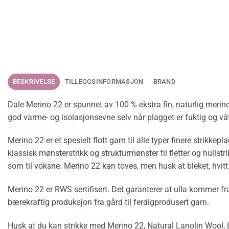
BESKRIVELSE
TILLEGGSINFORMASJON
BRAND
Dale Merino 22 er spunnet av 100 % ekstra fin, naturlig merin
god varme- og isolasjonsevne selv når plagget er fuktig og vå
Merino 22 er et spesielt flott garn til alle typer finere strikke
klassisk mønsterstrikk og strukturmønster til fletter og hullstr
som til voksne. Merino 22 kan toves, men husk at bleket, hvitt 
Merino 22 er RWS sertifisert. Det garanterer at ulla kommer fr
bærekraftig produksjon fra gård til ferdigprodusert garn.
Husk at du kan strikke med Merino 22, Natural Lanolin Wool, 