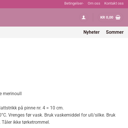
Betingelser-
Om oss
Kontakt oss
KR
0,00
Nyheter
Sommer
g
værende
s
e merinoull
69,00.
ttstrikk på pinne nr. 4 = 10 cm.
°C. Vrenges før vask. Bruk vaskemiddel for ull/silke. Bruk
. Tåler ikke tørketrommel.