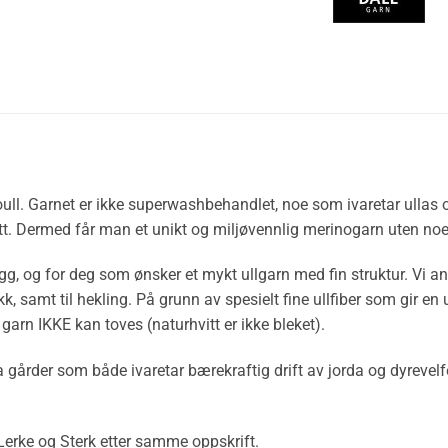
oull. Garnet er ikke superwashbehandlet, noe som ivaretar ullas 
tt. Dermed får man et unikt og miljøvennlig merinogarn uten noe
plagg, og for deg som ønsker et mykt ullgarn med fin struktur. Vi anb
ikk, samt til hekling. På grunn av spesielt fine ullfiber som gir e
garn IKKE kan toves (naturhvitt er ikke bleket).
a gårder som både ivaretar bærekraftig drift av jorda og dyrevel
Lerke og Sterk etter samme oppskrift.