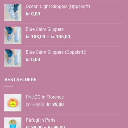
var:
er:
Ocean Light Slippers (Oppskrift)
kr 124,00.
kr 108,00.
kr
0,00
Blue Calm Slippers
Prisområde:
kr
108,00
–
kr
135,00
kr 108,00
til
Blue Calm Slippers (Oppskrift)
kr 135,00
kr
0,00
BESTSELGERE
FNUGG in Florence
Opprinnelig
Nåværende
kr
129,00
kr
89,00
pris
pris
var:
er:
Påfugl in Paris
kr 129,00.
kr 89,00.
Prisområde:
kr
89,00
–
kr
99,00