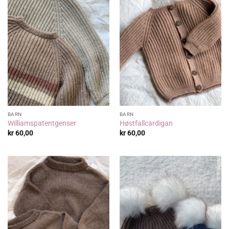
BARN
BARN
Williamspatentgenser
Høstfallcardigan
kr
60,00
kr
60,00