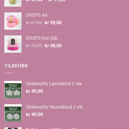
kr 89,00
til
DROPS Air
kr 99,00
Opprinnelig
Nåværende
kr
67,00
kr
59,00
pris
pris
var:
er:
DROPS Kid Silk
kr 67,00.
kr 59,00.
Opprinnelig
Nåværende
kr
70,00
kr
48,00
pris
pris
var:
er:
kr 70,00.
kr 48,00.
TILBEHØR
Strikkezilla Lønneblad 2 stk
kr
49,00
Strikkezilla Hasselblad 2 stk
kr
49,00