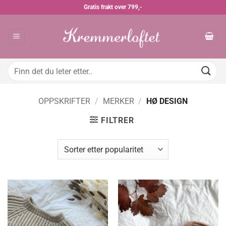
Skip
Gratis frakt over 799,-
to
content
Søk
etter:
OPPSKRIFTER
/
MERKER
/
HØ DESIGN
FILTRER