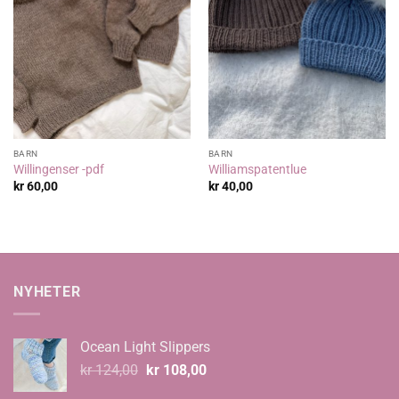
BARN
BARN
Willingenser -pdf
Williamspatentlue
kr
60,00
kr
40,00
NYHETER
Ocean Light Slippers
Opprinnelig
Nåværende
kr
124,00
kr
108,00
pris
pris