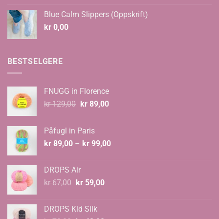
til
Blue Calm Slippers (Oppskrift)
kr 135,00
kr
0,00
BESTSELGERE
FNUGG in Florence
Opprinnelig
Nåværende
kr
129,00
kr
89,00
pris
pris
var:
er:
Påfugl in Paris
kr 129,00.
kr 89,00.
Prisområde:
kr
89,00
–
kr
99,00
kr 89,00
til
DROPS Air
kr 99,00
Opprinnelig
Nåværende
kr
67,00
kr
59,00
pris
pris
var:
er:
DROPS Kid Silk
kr 67,00.
kr 59,00.