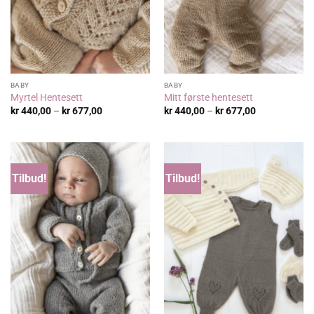
BABY
BABY
Myrtel Hentesett
Mitt første hentesett
Prisområde:
Prisområde:
kr
440,00
–
kr
677,00
kr
440,00
–
kr
677,00
kr 440,00
kr 440,00
til
til
kr 677,00
kr 677,00
Tilbud!
Tilbud!