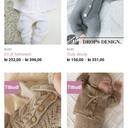
BABY
BABY
EVJE hentesett
Truly Wooly
Prisområde:
Prisområde:
kr
252,00
–
kr
396,00
kr
156,00
–
kr
351,00
kr 252,00
kr 156,00
til
til
kr 396,00
kr 351,00
Tilbud!
Tilbud!