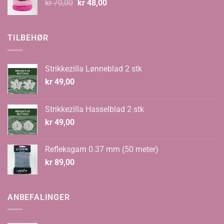
Opprinnelig
Nåværende
kr
70,00
kr
48,00
pris
pris
var:
er:
kr 70,00.
kr 48,00.
TILBEHØR
Strikkezilla Lønneblad 2 stk
kr
49,00
Strikkezilla Hasselblad 2 stk
kr
49,00
Refleksgarn 0.37 mm (50 meter)
kr
89,00
ANBEFALINGER