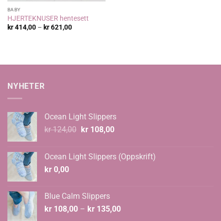
BABY
HJERTEKNUSER hentesett
Prisområde:
kr
414,00
–
kr
621,00
kr 414,00
til
kr 621,00
NYHETER
Ocean Light Slippers
Opprinnelig
Nåværende
kr
124,00
kr
108,00
pris
pris
var:
er:
Ocean Light Slippers (Oppskrift)
kr 124,00.
kr 108,00.
kr
0,00
Blue Calm Slippers
Prisområde:
kr
108,00
–
kr
135,00
kr 108,00