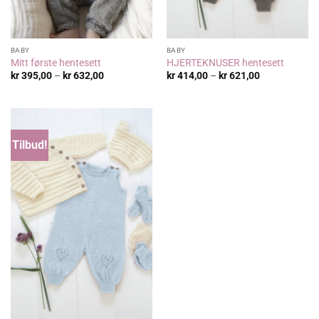
BABY
BABY
Mitt første hentesett
HJERTEKNUSER hentesett
Prisområde:
Prisområde:
kr
395,00
–
kr
632,00
kr
414,00
–
kr
621,00
kr 395,00
kr 414,00
til
til
kr 632,00
kr 621,00
Tilbud!