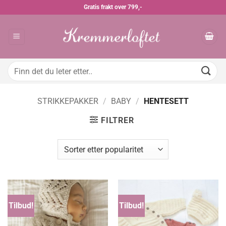
Skip
Gratis frakt over 799,-
to
content
Søk
etter:
STRIKKEPAKKER
/
BABY
/
HENTESETT
FILTRER
Tilbud!
Tilbud!