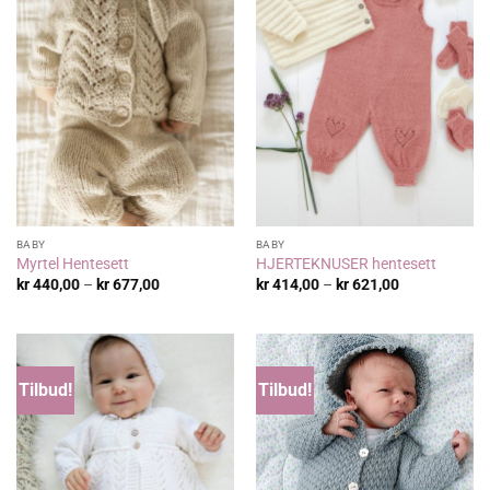
BABY
BABY
Myrtel Hentesett
HJERTEKNUSER hentesett
Prisområde:
Prisområde:
kr
440,00
–
kr
677,00
kr
414,00
–
kr
621,00
kr 440,00
kr 414,00
til
til
kr 677,00
kr 621,00
Tilbud!
Tilbud!