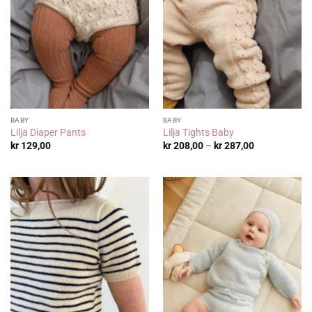
BABY
BABY
Lilja Diaper Pants
Lilja Tights Baby
Prisområde:
kr
129,00
kr
208,00
–
kr
287,00
kr 208,00
til
kr 287,00