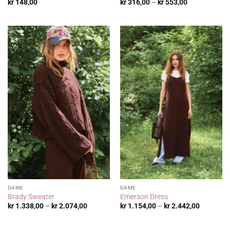
Prisområde:
kr
148,00
kr
316,00
–
kr
553,00
kr 316,00
til
kr 553,00
DAME
DAME
Brady Sweater
Emerson Dress
Prisområde:
Prisområ
kr
1.338,00
–
kr
2.074,00
kr
1.154,00
–
kr
2.442,00
kr 1.338,00
kr 1.154,
til
til
kr 2.074,00
kr 2.442,