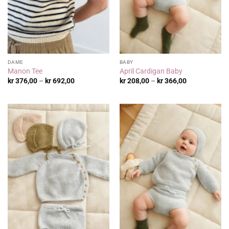
DAME
BABY
Manon Tee
April Cardigan Baby
Prisområde:
Prisområde:
kr
376,00
–
kr
692,00
kr
208,00
–
kr
366,00
kr 376,00
kr 208,00
til
til
kr 692,00
kr 366,00