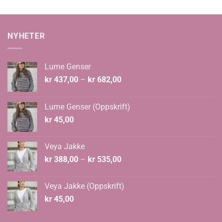
NYHETER
Lume Genser
Prisområde:
kr
437,00
–
kr
682,00
kr 437,00
til
Lume Genser (Oppskrift)
kr 682,00
kr
45,00
Veya Jakke
Prisområde:
kr
388,00
–
kr
535,00
kr 388,00
til
Veya Jakke (Oppskrift)
kr 535,00
kr
45,00