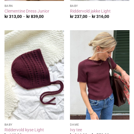
BARN
BABY
Clementine Dress Junior
Riddervold jakke Light
Prisområde:
Prisområde:
kr
313,00
–
kr
839,00
kr
237,00
–
kr
316,00
kr 313,00
kr 237,00
til
til
kr 839,00
kr 316,00
BABY
DAME
Riddervold kyse Light
Ivy tee