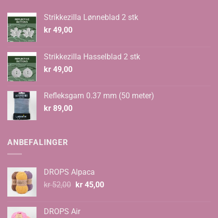
Strikkezilla Lønneblad 2 stk
kr
49,00
Strikkezilla Hasselblad 2 stk
kr
49,00
Refleksgarn 0.37 mm (50 meter)
kr
89,00
ANBEFALINGER
DROPS Alpaca
Opprinnelig
Nåværende
kr
52,00
kr
45,00
pris
pris
var:
er:
DROPS Air
kr 52,00.
kr 45,00.