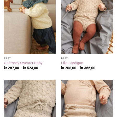
BABY
BABY
Guernsey Sweater Baby
Lilja Cardigan
Prisområde:
Prisområde:
kr
287,00
–
kr
524,00
kr
208,00
–
kr
366,00
kr 287,00
kr 208,00
til
til
kr 524,00
kr 366,00