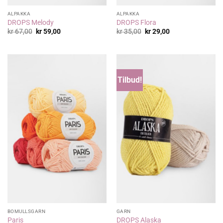
ALPAKKA
ALPAKKA
DROPS Melody
DROPS Flora
Opprinnelig
Nåværende
Opprinnelig
Nåværende
kr
67,00
kr
59,00
kr
35,00
kr
29,00
pris
pris
pris
pris
var:
er:
var:
er:
kr 67,00.
kr 59,00.
kr 35,00.
kr 29,00.
Tilbud!
BOMULLSGARN
GARN
Paris
DROPS Alaska