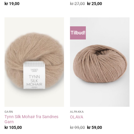
Opprinnelig
Nåværende
kr
19,00
kr
27,00
kr
25,00
pris
pris
var:
er:
kr 27,00.
kr 25,00.
Tilbud!
GARN
ALPAKKA
Tynn Silk Mohair fra Sandnes
OLAVA
Garn
Opprinnelig
Nåværende
kr
105,00
kr
99,00
kr
59,00
pris
pris