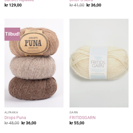
Opprinnelig
Nåværende
kr
129,00
kr
41,00
kr
36,00
pris
pris
var:
er:
kr 41,00.
kr 36,00.
Tilbud!
ALPAKKA
GARN
Drops Puna
FRITIDSGARN
Opprinnelig
Nåværende
kr
48,00
kr
36,00
kr
55,00
pris
pris
var:
er: