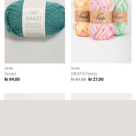
GARN
GARN
Smart
DROPS Fiesta
Opprinnelig
Nåværende
kr
69,00
kr
31,00
kr
27,00
pris
pris
var:
er:
kr 31,00.
kr 27,00.
Tilbud!