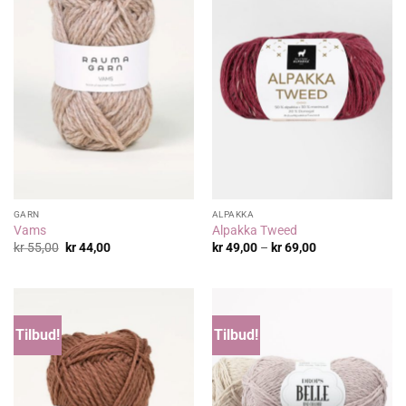
GARN
ALPAKKA
Vams
Alpakka Tweed
Opprinnelig
Nåværende
Prisområde:
kr
55,00
kr
44,00
kr
49,00
–
kr
69,00
pris
pris
kr 49,00
var:
er:
til
kr 55,00.
kr 44,00.
kr 69,00
Tilbud!
Tilbud!