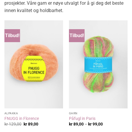
prosjekter. Våre garn er nøye utvalgt for å gi deg det beste
innen kvalitet og holdbarhet.
Tilbud!
Tilbud!
ALPAKKA
GARN
FNUGG in Florence
Påfugl in Paris
Opprinnelig
Nåværende
Prisområde:
kr
129,00
kr
89,00
kr
89,00
–
kr
99,00
pris
pris
kr 89,00
var:
er:
til