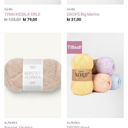
GARN
GARN
TYNN KIDSILK ERLE
DROPS Big Merino
Opprinnelig
Nåværende
kr
125,00
kr
79,00
kr
31,00
pris
pris
var:
er:
kr 125,00.
kr 79,00.
Tilbud!
ALPAKKA
ALPAKKA
Børstet Alpakka
DROPS Nord