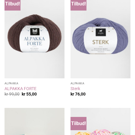
Tilbud!
Tilbud!
ALPAKKA
ALPAKKA
ALPAKKA FORTE
Sterk
Opprinnelig
Nåværende
kr
99,00
kr
55,00
kr
76,00
pris
pris
var:
er:
kr 99,00.
kr 55,00.
Tilbud!