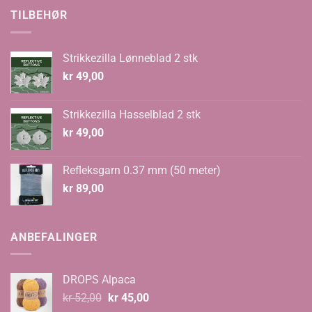
kr 70,00.
kr 48,00.
TILBEHØR
Strikkezilla Lønneblad 2 stk
kr
49,00
Strikkezilla Hasselblad 2 stk
kr
49,00
Refleksgarn 0.37 mm (50 meter)
kr
89,00
ANBEFALINGER
DROPS Alpaca
Opprinnelig
Nåværende
kr
52,00
kr
45,00
pris
pris