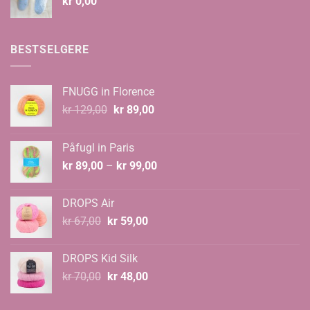
kr
0,00
BESTSELGERE
FNUGG in Florence
Opprinnelig
Nåværende
kr
129,00
kr
89,00
pris
pris
var:
er:
Påfugl in Paris
kr 129,00.
kr 89,00.
Prisområde:
kr
89,00
–
kr
99,00
kr 89,00
til
DROPS Air
kr 99,00
Opprinnelig
Nåværende
kr
67,00
kr
59,00
pris
pris
var:
er:
DROPS Kid Silk
kr 67,00.
kr 59,00.
Opprinnelig
Nåværende
kr
70,00
kr
48,00
pris
pris
var:
er: