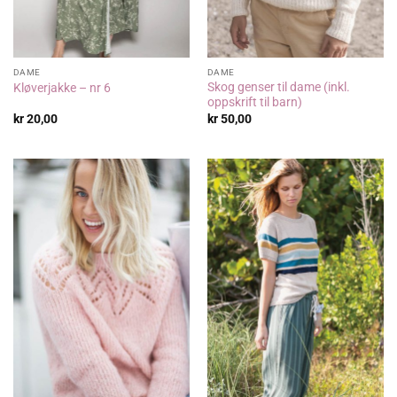
DAME
DAME
Skog genser til dame (inkl.
Kløverjakke – nr 6
oppskrift til barn)
kr
20,00
kr
50,00