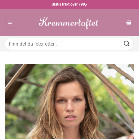
Skip
Gratis frakt over 799,-
to
content
Søk
etter: