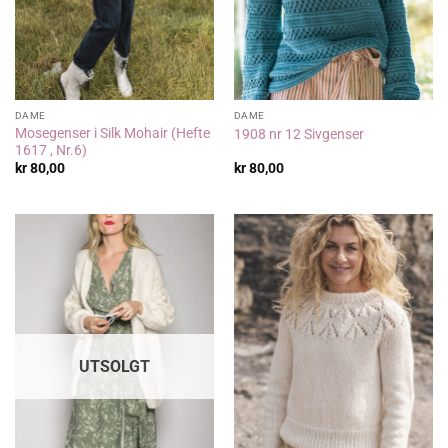
DAME
DAME
Mosegenser i Silk Mohair (Hefte
1908 nr 12 Sivgenser
1617 , Nr.6)
kr
80,00
kr
80,00
UTSOLGT