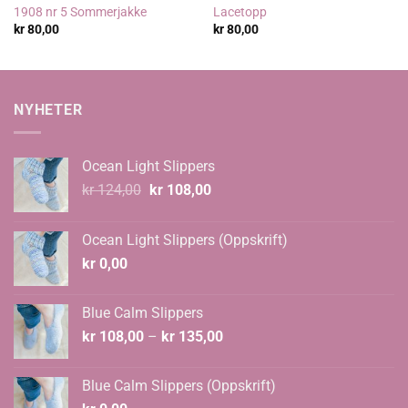
1908 nr 5 Sommerjakke
Lacetopp
kr
80,00
kr
80,00
NYHETER
Ocean Light Slippers
Opprinnelig
Nåværende
kr
124,00
kr
108,00
pris
pris
var:
er:
Ocean Light Slippers (Oppskrift)
kr 124,00.
kr 108,00.
kr
0,00
Blue Calm Slippers
Prisområde:
kr
108,00
–
kr
135,00
kr 108,00
til
Blue Calm Slippers (Oppskrift)
kr 135,00