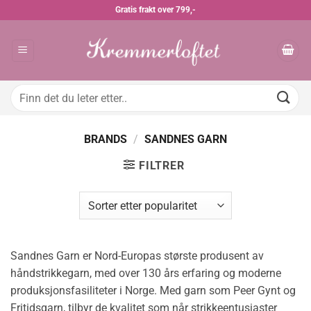
Skip
Gratis frakt over 799,-
to
content
Søk
etter:
BRANDS
/
SANDNES GARN
FILTRER
Sandnes Garn er Nord-Europas største produsent av
håndstrikkegarn, med over 130 års erfaring og moderne
produksjonsfasiliteter i Norge. Med garn som Peer Gynt og
Fritidsgarn, tilbyr de kvalitet som når strikkeentusiaster