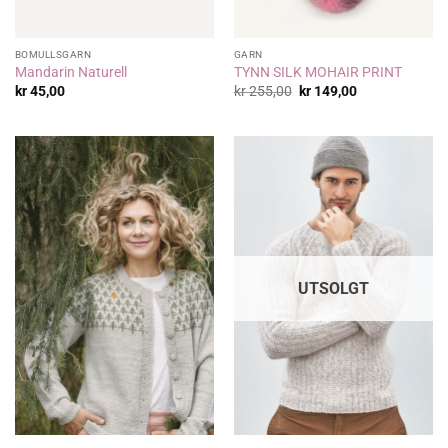
BOMULLSGARN
GARN
Mandarin Naturell
TYNN SILK MOHAIR PRINT
Opprinnelig
Nåværende
kr
45,00
kr
255,00
kr
149,00
pris
pris
var:
er:
kr 255,00.
kr 149,00.
UTSOLGT