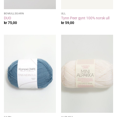
BOMULLSGARN
ULL
DUO
Tynn Peer gynt 100% norsk ull
kr
75,00
kr
59,00