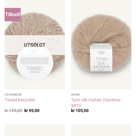
Tilbud!
UTSOLGT
CASHMERE
GARN
Tynn silk mohair (Sandnes
Tweed Recycled
garn)
Opprinnelig
Nåværende
kr
159,00
kr
95,00
kr
105,00
pris
pris
var:
er:
kr 159,00.
kr 95,00.