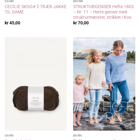
DAME
MANN
CECILIE SKOG# 2 TRÆR JAKKE
STRUKTURGENSER Hefte 1803
TIL DAME
– Nr. 11 – Herre genser med
strukturmønster, strikket i Kos
kr
45,00
kr
70,00
GARN
BARN