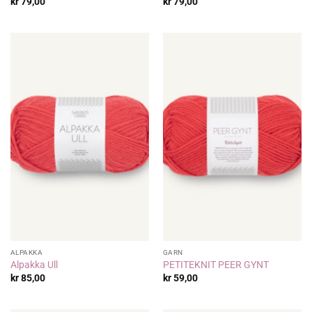
kr
79,00
kr
79,00
ALPAKKA
GARN
Alpakka Ull
PETITEKNIT PEER GYNT
kr
85,00
kr
59,00