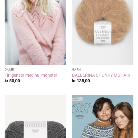
DAME
GARN
Tirilgenser med hullmønster
BALLERINA CHUNKY MOHAIR
kr
50,00
kr
135,00