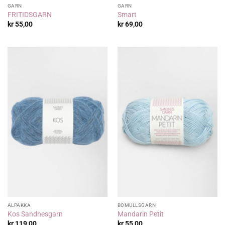
GARN
GARN
FRITIDSGARN
Smart
kr
55,00
kr
69,00
ALPAKKA
BOMULLSGARN
Kos Sandnesgarn
Mandarin Petit
kr
119,00
kr
55,00