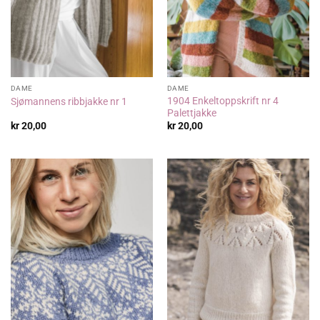
DAME
DAME
1904 Enkeltoppskrift nr 4
Sjømannens ribbjakke nr 1
Palettjakke
kr
20,00
kr
20,00