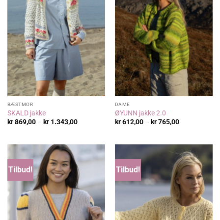
BÆSTMOR
DAME
SKALD jakke
ØYUNN jakke 2.0
Prisområde:
Prisområde:
kr
869,00
–
kr
1.343,00
kr
612,00
–
kr
765,00
kr 869,00
kr 612,00
til
til
kr 1.343,00
kr 765,00
Tilbud!
Tilbud!