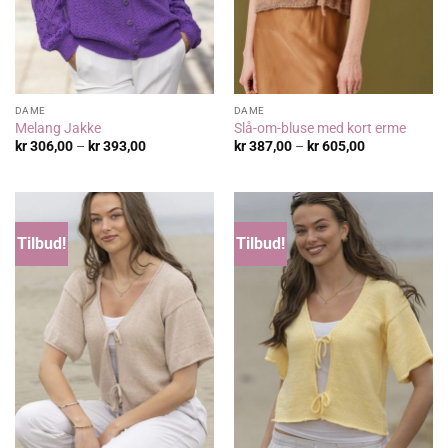
DAME
DAME
Melang Jakke
Slå-om-bluse med kort erme
Prisområde:
Prisområde:
kr
306,00
–
kr
393,00
kr
387,00
–
kr
605,00
kr 306,00
kr 387,00
til
til
kr 393,00
kr 605,00
Tilbud!
Tilbud!