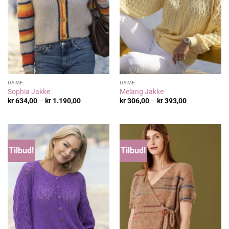
DAME
DAME
Sophia Jakke
Melang Jakke
Prisområde:
Prisområde:
kr
634,00
–
kr
1.190,00
kr
306,00
–
kr
393,00
kr 634,00
kr 306,00
til
til
kr 1.190,00
kr 393,00
Tilbud!
Tilbud!