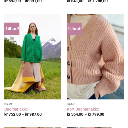
Prisområde:
Prisområde
kr
693,00
–
kr
891,00
kr
841,00
–
kr
1.286,00
kr 693,00
kr 841,00
til
til
kr 891,00
kr 1.286,00
Tilbud!
Tilbud!
DAME
DAME
Dagmarjakke
Kort Dagmarjakke
Prisområde:
Prisområde:
kr
752,00
–
kr
987,00
kr
564,00
–
kr
799,00
kr 752,00
kr 564,00
til
til
kr 987,00
kr 799,00