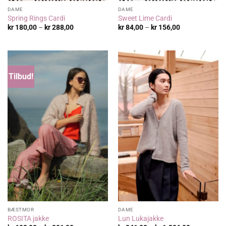
DAME
DAME
Spring Rings Cardi
Sweet Lime Cardi
Prisområde:
Prisområde:
kr
180,00
–
kr
288,00
kr
84,00
–
kr
156,00
kr 180,00
kr 84,00
til
til
kr 288,00
kr 156,00
Tilbud!
BÆSTMOR
DAME
ROSITA jakke
Lun Lukajakke