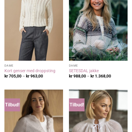
DAME
DAME
Kort genser med droppsting
SETESDAL jakke
Prisområde:
Prisområde
kr
705,00
–
kr
963,00
kr
988,00
–
kr
1.368,00
kr 705,00
kr 988,00
til
til
kr 963,00
kr 1.368,00
Tilbud!
Tilbud!