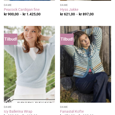
DAME
DAME
Peacock Cardigan fine
Hyss Jakke
Prisområde:
Prisområde:
kr
900,00
–
kr
1.425,00
kr
621,00
–
kr
897,00
kr 900,00
kr 621,00
til
til
kr 1.425,00
kr 897,00
Tilbud!
Tilbud!
DAME
DAME
Icy Ballerina Wrap
Fanastøl Kofte