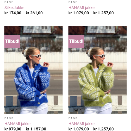
DAME
DAME
Silke Jakke
HANAMI jakke
Prisområde:
Prisområ
kr
174,00
–
kr
261,00
kr
1.079,00
–
kr
1.257,00
kr 174,00
kr 1.079,
til
til
kr 261,00
kr 1.257,
Tilbud!
Tilbud!
DAME
DAME
HANAMI jakke
HANAMI jakke
Prisområde:
Prisområ
kr
979,00
–
kr
1.157,00
kr
1.079,00
–
kr
1.257,00