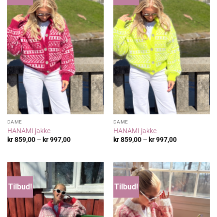
DAME
DAME
HANAMI jakke
HANAMI jakke
Prisområde:
Prisområde:
kr
859,00
–
kr
997,00
kr
859,00
–
kr
997,00
kr 859,00
kr 859,00
til
til
kr 997,00
kr 997,00
Tilbud!
Tilbud!