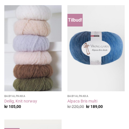
kr 55,00.
kr 44,00.
Tilbud!
BABYALPAKKA
BABYALPAKKA
Deilig, Knit norway
Alpaca Bris multi
Opprinnelig
Nåværende
kr
105,00
kr
220,00
kr
189,00
pris
pris
var:
er:
kr 220,00.
kr 189,00.