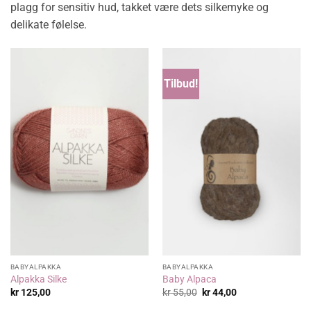
plagg for sensitiv hud, takket være dets silkemyke og
delikate følelse.
Tilbud!
BABYALPAKKA
BABYALPAKKA
Alpakka Silke
Baby Alpaca
Opprinnelig
Nåværende
kr
125,00
kr
55,00
kr
44,00
pris
pris
var:
er: