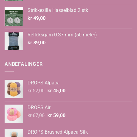
Strikkezilla Hasselblad 2 stk
kr
49,00
Refleksgarn 0.37 mm (50 meter)
kr
89,00
ANBEFALINGER
DROPS Alpaca
Opprinnelig
Nåværende
kr
52,00
kr
45,00
pris
pris
var:
er:
DROPS Air
kr 52,00.
kr 45,00.
Opprinnelig
Nåværende
kr
67,00
kr
59,00
pris
pris
var:
er:
DROPS Brushed Alpaca Silk
kr 67,00.
kr 59,00.