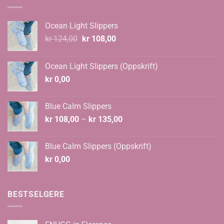
Ocean Light Slippers
Opprinnelig
Nåværende
kr
124,00
kr
108,00
pris
pris
var:
er:
Ocean Light Slippers (Oppskrift)
kr 124,00.
kr 108,00.
kr
0,00
Blue Calm Slippers
Prisområde:
kr
108,00
–
kr
135,00
kr 108,00
til
Blue Calm Slippers (Oppskrift)
kr 135,00
kr
0,00
BESTSELGERE