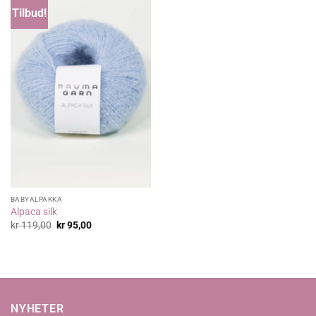
Tilbud!
BABYALPAKKA
Alpaca silk
Opprinnelig
Nåværende
kr
119,00
kr
95,00
pris
pris
var:
er:
kr 119,00.
kr 95,00.
NYHETER