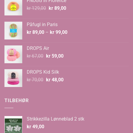
FNUGG in Florence
Opprinnelig
Nåværende
kr
129,00
kr
89,00
pris
pris
var:
er:
Påfugl in Paris
kr 129,00.
kr 89,00.
Prisområde:
kr
89,00
–
kr
99,00
kr 89,00
til
DROPS Air
kr 99,00
Opprinnelig
Nåværende
kr
67,00
kr
59,00
pris
pris
var:
er:
DROPS Kid Silk
kr 67,00.
kr 59,00.
Opprinnelig
Nåværende
kr
70,00
kr
48,00
pris
pris
var:
er:
kr 70,00.
kr 48,00.
TILBEHØR
Strikkezilla Lønneblad 2 stk
kr
49,00