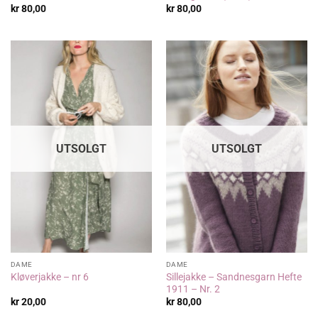
kr
80,00
kr
80,00
UTSOLGT
UTSOLGT
DAME
DAME
Sillejakke – Sandnesgarn Hefte
Kløverjakke – nr 6
1911 – Nr. 2
kr
20,00
kr
80,00