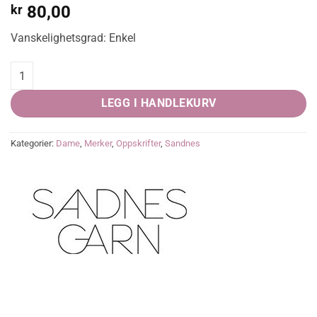
kr
80,00
Vanskelighetsgrad: Enkel
Mosegenser i Silk Mohair (Hefte 1617 , Nr.6) quantity
LEGG I HANDLEKURV
Kategorier:
Dame
,
Merker
,
Oppskrifter
,
Sandnes