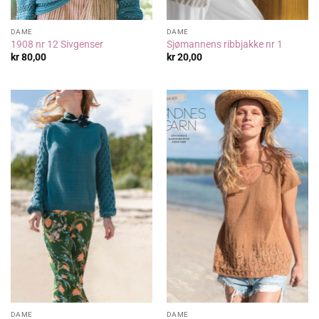
DAME
DAME
1908 nr 12 Sivgenser
Sjømannens ribbjakke nr 1
kr
80,00
kr
20,00
DAME
DAME