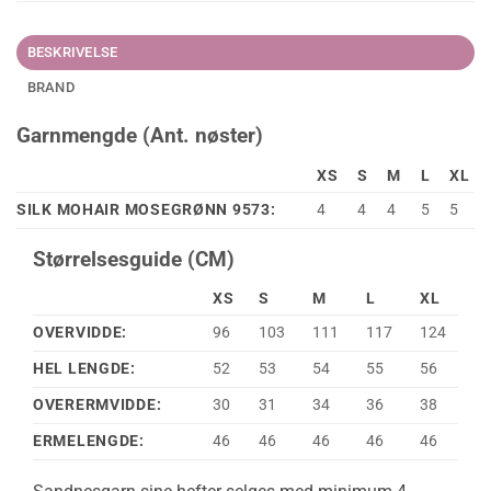
BESKRIVELSE
BRAND
Garnmengde (Ant. nøster)
XS
S
M
L
XL
SILK MOHAIR MOSEGRØNN 9573:
4
4
4
5
5
Størrelsesguide (CM)
XS
S
M
L
XL
OVERVIDDE:
96
103
111
117
124
HEL LENGDE:
52
53
54
55
56
OVERERMVIDDE:
30
31
34
36
38
ERMELENGDE:
46
46
46
46
46