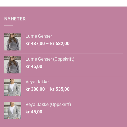
NYHETER
Lume Genser
Prisområde:
kr
437,00
–
kr
682,00
kr 437,00
til
Lume Genser (Oppskrift)
kr 682,00
kr
45,00
Veya Jakke
Prisområde:
kr
388,00
–
kr
535,00
kr 388,00
til
Veya Jakke (Oppskrift)
kr 535,00
kr
45,00