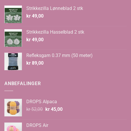
Strikkezilla Lønneblad 2 stk
kr
49,00
Strikkezilla Hasselblad 2 stk
kr
49,00
Refleksgarn 0.37 mm (50 meter)
kr
89,00
ANBEFALINGER
DROPS Alpaca
Opprinnelig
Nåværende
kr
52,00
kr
45,00
pris
pris
var:
er:
DROPS Air
kr 52,00.
kr 45,00.