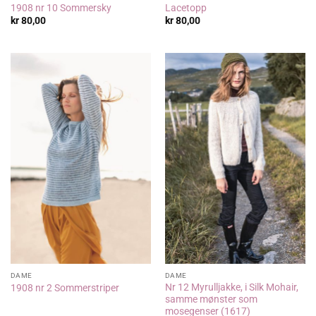
1908 nr 10 Sommersky
Lacetopp
kr
80,00
kr
80,00
DAME
DAME
Nr 12 Myrulljakke, i Silk Mohair,
1908 nr 2 Sommerstriper
samme mønster som
mosegenser (1617)