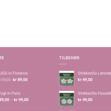
RE
TILBEHØR
UGG in Florence
Strikkezilla Lønneb
Opprinnelig
Nåværende
29,00
kr
89,00
kr
49,00
pris
pris
var:
er:
ugl in Paris
Strikkezilla Hassel
kr 129,00.
kr 89,00.
Prisområde:
89,00
–
kr
99,00
kr
49,00
kr 89,00
til