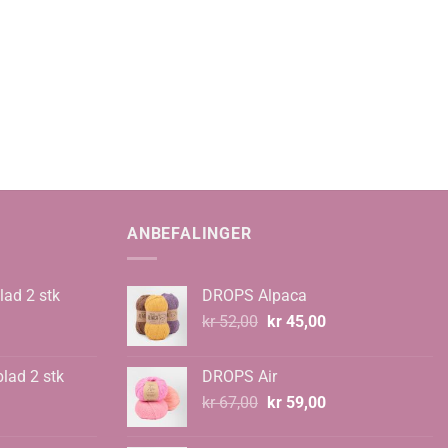
ANBEFALINGER
lad 2 stk
DROPS Alpaca
Opprinnelig
Nåværende
kr
52,00
kr
45,00
pris
pris
var:
er:
blad 2 stk
DROPS Air
kr 52,00.
kr 45,00.
Opprinnelig
Nåværende
kr
67,00
kr
59,00
pris
pris
var:
er: