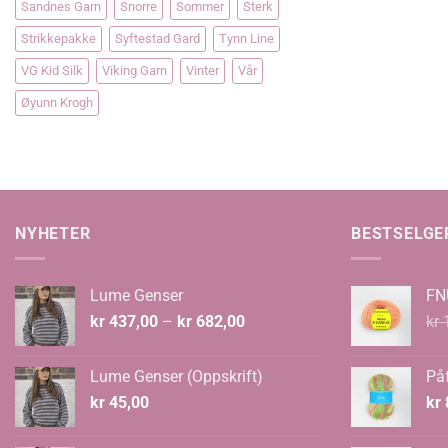
Sandnes Garn
Snorre
Sommer
Sterk
Strikkepakke
Syftestad Gard
Tynn Line
VG Kid Silk
Viking Garn
Vinter
Vår
Øyunn Krogh
NYHETER
BESTSELGE
Lume Genser
FN
Prisområde:
kr
437,00
–
kr
682,00
kr
1
kr 437,00
til
Lume Genser (Oppskrift)
Påf
kr 682,00
kr
45,00
kr