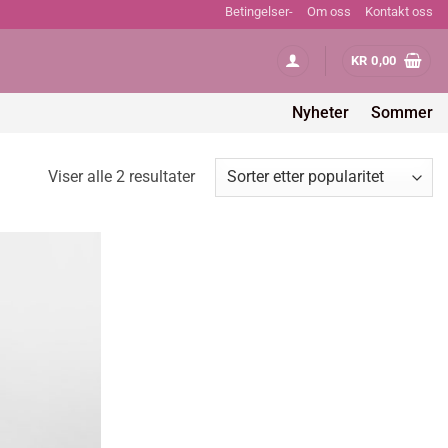
Betingelser-
Om oss
Kontakt oss
KR
0,00
Nyheter
Sommer
Sortert
Viser alle 2 resultater
etter
propularitet