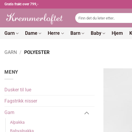
Skip
Gratis frakt over 799,-
to
Søk
content
etter:
Garn
Dame
Herre
Barn
Baby
Hjem
K
GARN
/
POLYESTER
MENY
Dusker til lue
Fagstrikk nisser
Garn
Alpakka
Babyalpakka