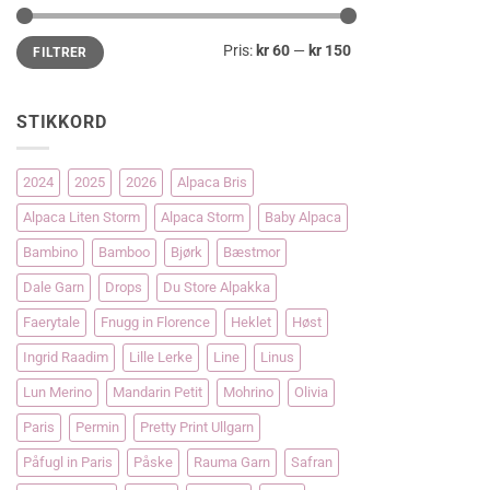
Min.
Makspris
Pris:
kr 60
—
kr 150
FILTRER
pris
STIKKORD
2024
2025
2026
Alpaca Bris
Alpaca Liten Storm
Alpaca Storm
Baby Alpaca
Bambino
Bamboo
Bjørk
Bæstmor
Dale Garn
Drops
Du Store Alpakka
Faerytale
Fnugg in Florence
Heklet
Høst
Ingrid Raadim
Lille Lerke
Line
Linus
Lun Merino
Mandarin Petit
Mohrino
Olivia
Paris
Permin
Pretty Print Ullgarn
Påfugl in Paris
Påske
Rauma Garn
Safran