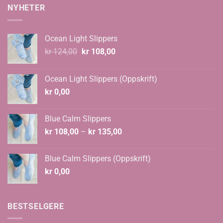
NYHETER
Ocean Light Slippers
Opprinnelig
Nåværende
kr
124,00
kr
108,00
pris
pris
var:
er:
Ocean Light Slippers (Oppskrift)
kr 124,00.
kr 108,00.
kr
0,00
Blue Calm Slippers
Prisområde:
kr
108,00
–
kr
135,00
kr 108,00
til
Blue Calm Slippers (Oppskrift)
kr 135,00
kr
0,00
BESTSELGERE