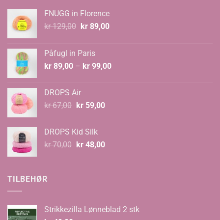
FNUGG in Florence
Opprinnelig
Nåværende
kr
129,00
kr
89,00
pris
pris
var:
er:
Påfugl in Paris
kr 129,00.
kr 89,00.
Prisområde:
kr
89,00
–
kr
99,00
kr 89,00
til
DROPS Air
kr 99,00
Opprinnelig
Nåværende
kr
67,00
kr
59,00
pris
pris
var:
er:
DROPS Kid Silk
kr 67,00.
kr 59,00.
Opprinnelig
Nåværende
kr
70,00
kr
48,00
pris
pris
var:
er:
kr 70,00.
kr 48,00.
TILBEHØR
Strikkezilla Lønneblad 2 stk