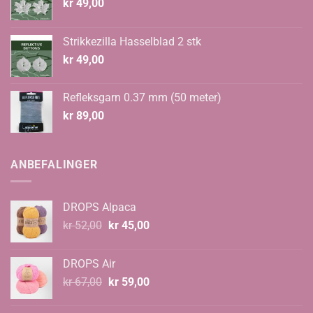
kr
49,00
Strikkezilla Hasselblad 2 stk
kr
49,00
Refleksgarn 0.37 mm (50 meter)
kr
89,00
ANBEFALINGER
DROPS Alpaca
Opprinnelig
Nåværende
kr
52,00
kr
45,00
pris
pris
var:
er:
DROPS Air
kr 52,00.
kr 45,00.
Opprinnelig
Nåværende
kr
67,00
kr
59,00
pris
pris
var:
er: