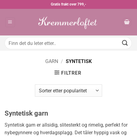
Skip
Gratis frakt over 799,-
to
content
Søk
etter:
GARN
/
SYNTETISK
FILTRER
Syntetisk garn
Syntetisk garn er allsidig, slitesterkt og rimelig, perfekt for
nybegynnere og hverdagsplagg. Det tåler hyppig vask og