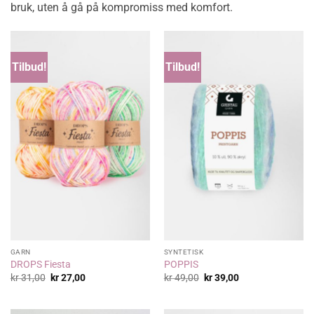
bruk, uten å gå på kompromiss med komfort.
Tilbud!
Tilbud!
GARN
SYNTETISK
DROPS Fiesta
POPPIS
Opprinnelig
Nåværende
Opprinnelig
Nåværende
kr
31,00
kr
27,00
kr
49,00
kr
39,00
pris
pris
pris
pris
var:
er:
var:
er:
kr 31,00.
kr 27,00.
kr 49,00.
kr 39,00.