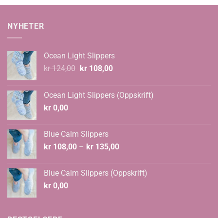
kr 27,00.
kr 25,00.
kr 30,00.
kr 24,00.
NYHETER
Ocean Light Slippers
Opprinnelig
Nåværende
kr
124,00
kr
108,00
pris
pris
var:
er:
Ocean Light Slippers (Oppskrift)
kr 124,00.
kr 108,00.
kr
0,00
Blue Calm Slippers
Prisområde:
kr
108,00
–
kr
135,00
kr 108,00
til
Blue Calm Slippers (Oppskrift)
kr 135,00
kr
0,00