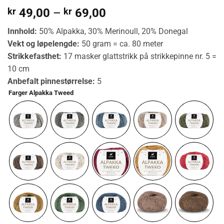
Prisområde:
kr
49,00
–
kr
69,00
kr 49,00
Innhold:
50% Alpakka, 30% Merinoull, 20% Donegal
til
Vekt og løpelengde:
50 gram = ca. 80 meter
kr 69,00
Strikkefasthet:
17 masker glattstrikk på strikkepinne nr. 5 =
10 cm
Anbefalt pinnestørrelse:
5
Farger Alpakka Tweed