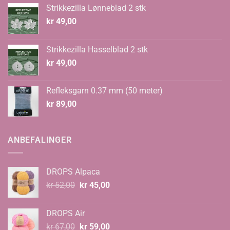
Strikkezilla Lønneblad 2 stk
kr
49,00
Strikkezilla Hasselblad 2 stk
kr
49,00
Refleksgarn 0.37 mm (50 meter)
kr
89,00
ANBEFALINGER
DROPS Alpaca
Opprinnelig
Nåværende
kr
52,00
kr
45,00
pris
pris
var:
er:
DROPS Air
kr 52,00.
kr 45,00.
Opprinnelig
Nåværende
kr
67,00
kr
59,00