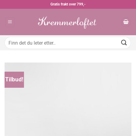
Skip
Gratis frakt over 799,-
to
content
Søk
etter:
Tilbud!