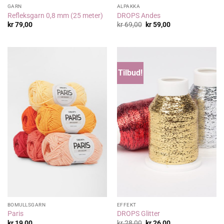
GARN
ALPAKKA
Refleksgarn 0,8 mm (25 meter)
DROPS Andes
Opprinnelig
Nåværende
kr
79,00
kr
69,00
kr
59,00
pris
pris
var:
er:
kr 69,00.
kr 59,00.
Tilbud!
BOMULLSGARN
EFFEKT
Paris
DROPS Glitter
Opprinnelig
Nåværende
kr
19,00
kr
28,00
kr
26,00