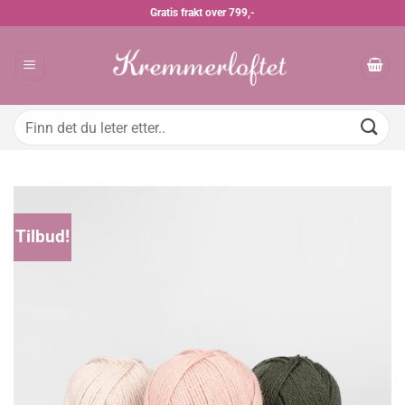
Skip
Gratis frakt over 799,-
to
content
Søk
etter:
Tilbud!