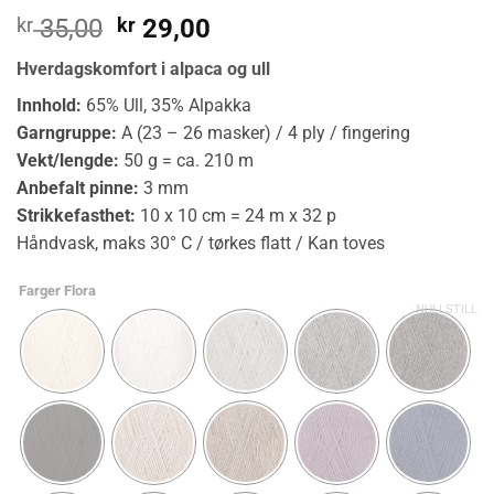
Opprinnelig
Nåværende
kr
35,00
kr
29,00
pris
pris
Hverdagskomfort i alpaca og ull
var:
er:
kr 35,00.
kr 29,00.
Innhold:
65% Ull, 35% Alpakka
Garngruppe:
A (23 – 26 masker) / 4 ply / fingering
Vekt/lengde:
50 g = ca. 210 m
Anbefalt pinne:
3 mm
Strikkefasthet:
10 x 10 cm = 24 m x 32 p
Håndvask, maks 30° C / tørkes flatt / Kan toves
Farger Flora
NULLSTILL