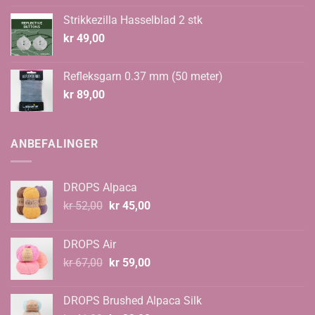
Strikkezilla Hasselblad 2 stk
kr
49,00
Refleksgarn 0.37 mm (50 meter)
kr
89,00
ANBEFALINGER
DROPS Alpaca
Opprinnelig
Nåværende
kr
52,00
kr
45,00
pris
pris
var:
er:
DROPS Air
kr 52,00.
kr 45,00.
Opprinnelig
Nåværende
kr
67,00
kr
59,00
pris
pris
var:
er:
DROPS Brushed Alpaca Silk
kr 67,00.
kr 59,00.