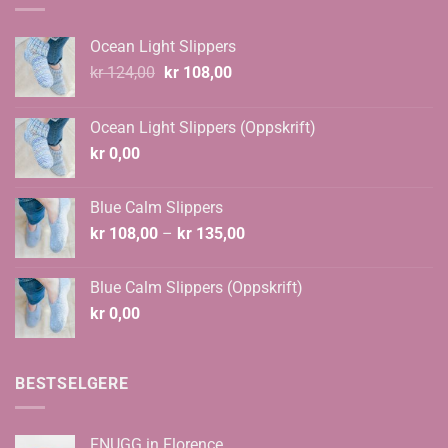
Ocean Light Slippers
Opprinnelig
Nåværende
kr
124,00
kr
108,00
pris
pris
var:
er:
Ocean Light Slippers (Oppskrift)
kr 124,00.
kr 108,00.
kr
0,00
Blue Calm Slippers
Prisområde:
kr
108,00
–
kr
135,00
kr 108,00
til
Blue Calm Slippers (Oppskrift)
kr 135,00
kr
0,00
BESTSELGERE
FNUGG in Florence