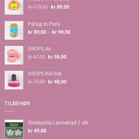
Opprinnelig
Nåværende
kr
129,00
kr
89,00
pris
pris
var:
er:
Påfugl in Paris
kr 129,00.
kr 89,00.
Prisområde:
kr
89,00
–
kr
99,00
kr 89,00
til
DROPS Air
kr 99,00
Opprinnelig
Nåværende
kr
67,00
kr
59,00
pris
pris
var:
er:
DROPS Kid Silk
kr 67,00.
kr 59,00.
Opprinnelig
Nåværende
kr
70,00
kr
48,00
pris
pris
var:
er:
kr 70,00.
kr 48,00.
TILBEHØR
Strikkezilla Lønneblad 2 stk
kr
49,00