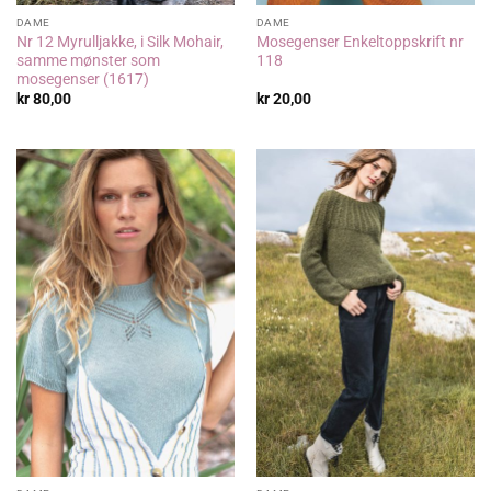
DAME
DAME
Nr 12 Myrulljakke, i Silk Mohair,
Mosegenser Enkeltoppskrift nr
samme mønster som
118
mosegenser (1617)
kr
80,00
kr
20,00