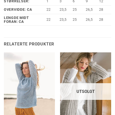
STØRRELSER:
1
3
6
9
12
OVERVIDDE: CA
22
23,5
25
26,5
28
LENGDE MIDT
22
23,5
25
26,5
28
FORAN: CA
RELATERTE PRODUKTER
UTSOLGT