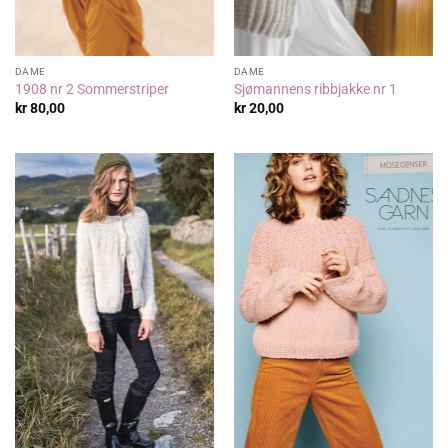
DAME
DAME
1908 nr 2 Sommerstriper
Sjømannens ribbjakke nr 1
kr
80,00
kr
20,00