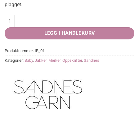
plagget.
Sorgenfri Jakke Light (Oppskrift) quantity
LEGG I HANDLEKURV
Produktnummer:
IB_01
Kategorier:
Baby
,
Jakker
,
Merker
,
Oppskrifter
,
Sandnes