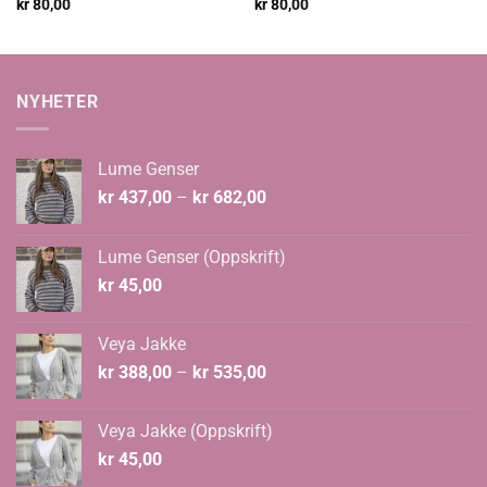
kr
80,00
kr
80,00
NYHETER
Lume Genser
Prisområde:
kr
437,00
–
kr
682,00
kr 437,00
til
Lume Genser (Oppskrift)
kr 682,00
kr
45,00
Veya Jakke
Prisområde:
kr
388,00
–
kr
535,00
kr 388,00
til
Veya Jakke (Oppskrift)
kr 535,00
kr
45,00