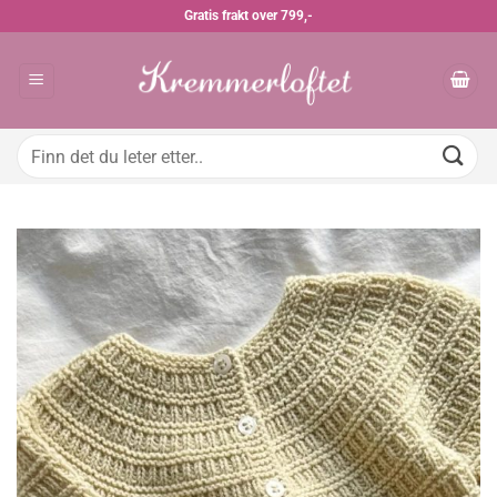
Skip
Gratis frakt over 799,-
to
content
Søk
etter: