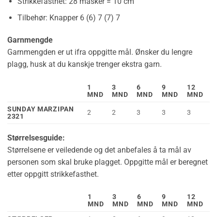
Strikkefasthet:
28 masker = 10 cm
Tilbehør:
Knapper 6 (6) 7 (7) 7
Garnmengde
Garnmengden er ut ifra oppgitte mål. Ønsker du lengre
plagg, husk at du kanskje trenger ekstra garn.
1
3
6
9
12
MND
MND
MND
MND
MND
SUNDAY MARZIPAN
2
2
3
3
3
2321
Størrelsesguide:
Størrelsene er veiledende og det anbefales å ta mål av
personen som skal bruke plagget. Oppgitte mål er beregnet
etter oppgitt strikkefasthet.
1
3
6
9
12
MND
MND
MND
MND
MND