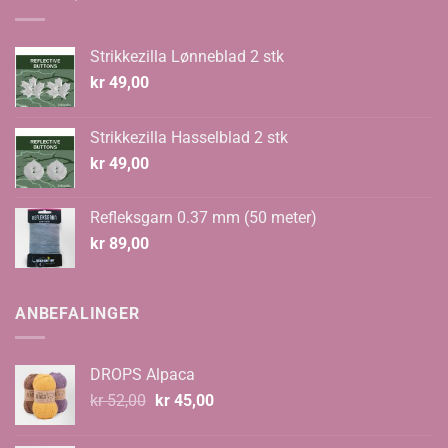
Strikkezilla Lønneblad 2 stk
kr
49,00
Strikkezilla Hasselblad 2 stk
kr
49,00
Refleksgarn 0.37 mm (50 meter)
kr
89,00
ANBEFALINGER
DROPS Alpaca
Opprinnelig
Nåværende
kr
52,00
kr
45,00
pris
pris
var:
er: