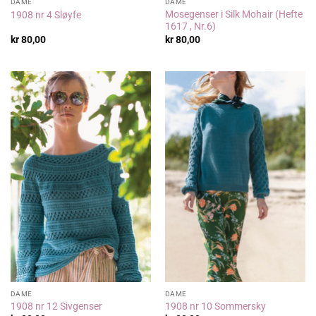
DAME
DAME
Mosegenser i Silk Mohair (Hefte
1908 nr 4 Sløyfe
1617 , Nr.6)
kr
80,00
kr
80,00
DAME
DAME
1908 nr 12 Sivgenser
1908 nr 10 Sommersky