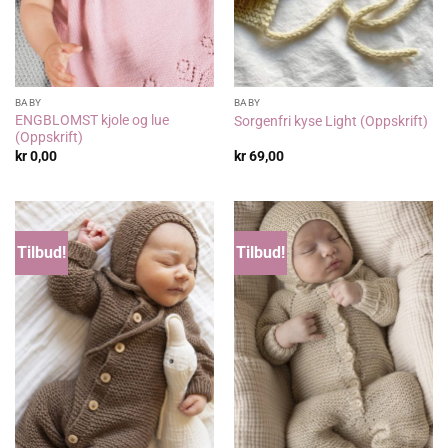
BABY
BABY
ENGBLOMST kjole og lue
Sorgenfri kyse Light (Oppskrift)
(Oppskrift)
kr
0,00
kr
69,00
Tilbud!
Tilbud!