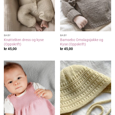
BABY
BABY
Knøtteliten dress og kyse
Bamsebo Omslagsjakke og
(Oppskrift)
Kyse (Oppskrift)
kr
45,00
kr
45,00