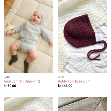
BABY
BABY
April Bonnet (Oppskrift)
Riddervold kyse Light
kr
50,00
kr
148,00