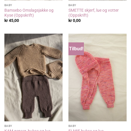
BABY
BABY
Bamsebo Omslagsjakke og
SMETTE skjerf, lue og votter
Kyse (Oppskrift)
(Oppskrift)
kr
45,00
kr
0,00
Tilbud!
BABY
BABY
KAM genser, bukse og lue