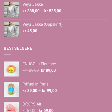
Veya Jakke
Prisområde:
kr
388,00
–
kr
535,00
kr 388,00
til
Veya Jakke (Oppskrift)
kr 535,00
kr
45,00
BESTSELGERE
FNUGG in Florence
Opprinnelig
Nåværende
kr
129,00
kr
89,00
pris
pris
var:
er:
Påfugl in Paris
kr 129,00.
kr 89,00.
Prisområde:
kr
89,00
–
kr
99,00
kr 89,00
til
DROPS Air
kr 99,00
Opprinnelig
Nåværende
kr
67,00
kr
59,00