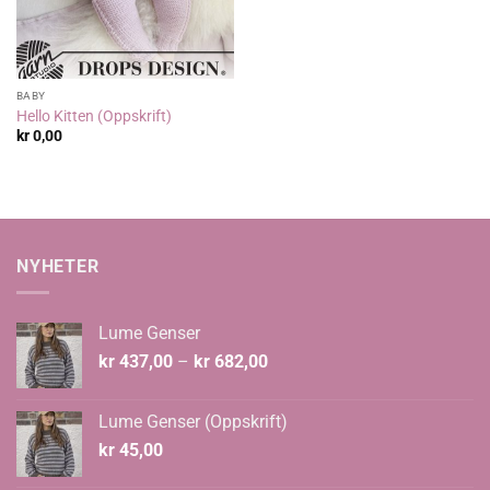
BABY
Hello Kitten (Oppskrift)
kr
0,00
NYHETER
Lume Genser
Prisområde:
kr
437,00
–
kr
682,00
kr 437,00
til
Lume Genser (Oppskrift)
kr 682,00
kr
45,00