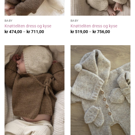
BABY
BABY
Knøtteliten dress og kyse
Knøtteliten dress og kyse
Prisområde:
Prisområde:
kr
474,00
–
kr
711,00
kr
519,00
–
kr
756,00
kr 474,00
kr 519,00
til
til
kr 711,00
kr 756,00