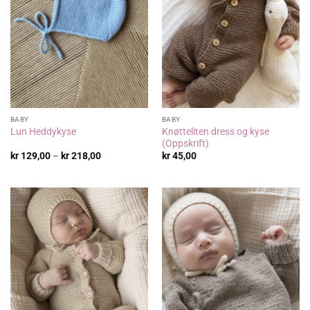
BABY
BABY
Knøtteliten dress og kyse
Lun Heddykyse
(Oppskrift)
Prisområde:
kr
129,00
–
kr
218,00
kr
45,00
kr 129,00
til
kr 218,00