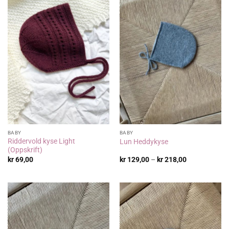
BABY
BABY
Riddervold kyse Light
Lun Heddykyse
(Oppskrift)
Prisområde:
kr
69,00
kr
129,00
–
kr
218,00
kr 129,00
til
kr 218,00