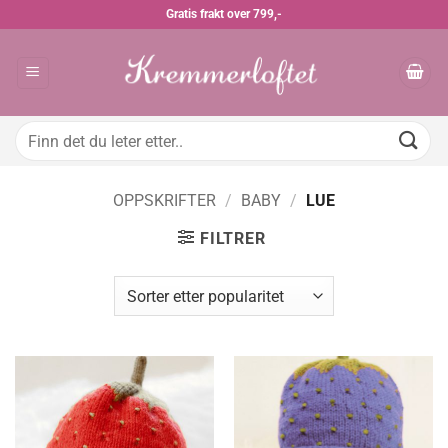
Skip
Gratis frakt over 799,-
to
content
Søk
etter:
OPPSKRIFTER
/
BABY
/
LUE
FILTRER