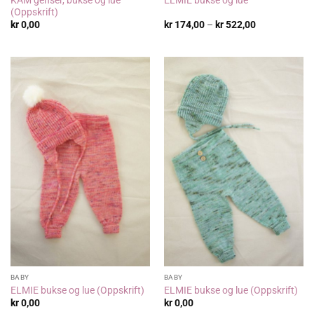
ELMIE bukse og lue
(Oppskrift)
Prisområde:
kr
0,00
kr
174,00
–
kr
522,00
kr 174,00
til
kr 522,00
BABY
BABY
ELMIE bukse og lue (Oppskrift)
ELMIE bukse og lue (Oppskrift)
kr
0,00
kr
0,00