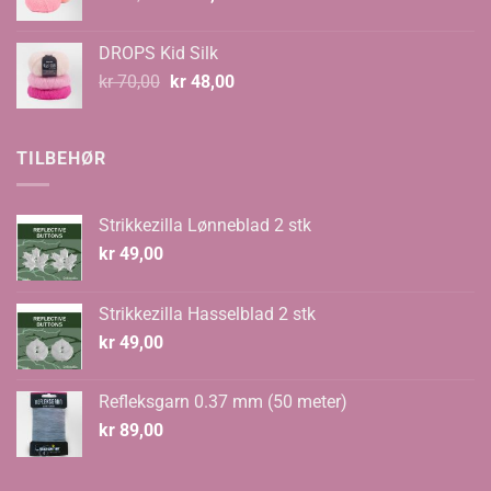
pris
pris
var:
er:
DROPS Kid Silk
kr 67,00.
kr 59,00.
Opprinnelig
Nåværende
kr
70,00
kr
48,00
pris
pris
var:
er:
kr 70,00.
kr 48,00.
TILBEHØR
Strikkezilla Lønneblad 2 stk
kr
49,00
Strikkezilla Hasselblad 2 stk
kr
49,00
Refleksgarn 0.37 mm (50 meter)
kr
89,00