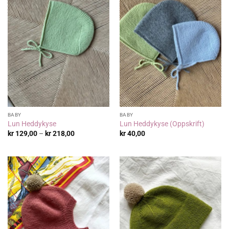
BABY
BABY
Lun Heddykyse
Lun Heddykyse (Oppskrift)
Prisområde:
kr
129,00
–
kr
218,00
kr
40,00
kr 129,00
til
kr 218,00