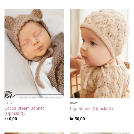
BABY
BABY
Cocoa Dream Bonnet
Lilja Bonnet (Oppskrift)
(Oppskrift)
kr
0,00
kr
50,00