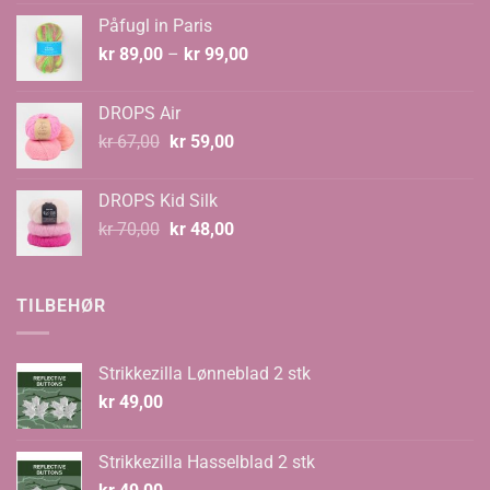
var:
er:
Påfugl in Paris
kr 129,00.
kr 89,00.
Prisområde:
kr
89,00
–
kr
99,00
kr 89,00
til
DROPS Air
kr 99,00
Opprinnelig
Nåværende
kr
67,00
kr
59,00
pris
pris
var:
er:
DROPS Kid Silk
kr 67,00.
kr 59,00.
Opprinnelig
Nåværende
kr
70,00
kr
48,00
pris
pris
var:
er:
kr 70,00.
kr 48,00.
TILBEHØR
Strikkezilla Lønneblad 2 stk
kr
49,00
Strikkezilla Hasselblad 2 stk