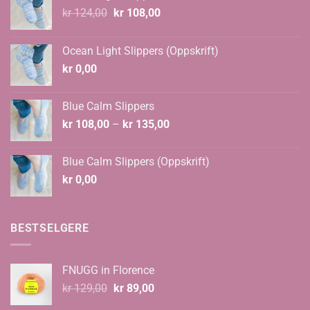
Opprinnelig
Nåværende
kr
124,00
kr
108,00
pris
pris
var:
er:
Ocean Light Slippers (Oppskrift)
kr 124,00.
kr 108,00.
kr
0,00
Blue Calm Slippers
Prisområde:
kr
108,00
–
kr
135,00
kr 108,00
til
Blue Calm Slippers (Oppskrift)
kr 135,00
kr
0,00
BESTSELGERE
FNUGG in Florence
Opprinnelig
Nåværende
kr
129,00
kr
89,00
pris
pris