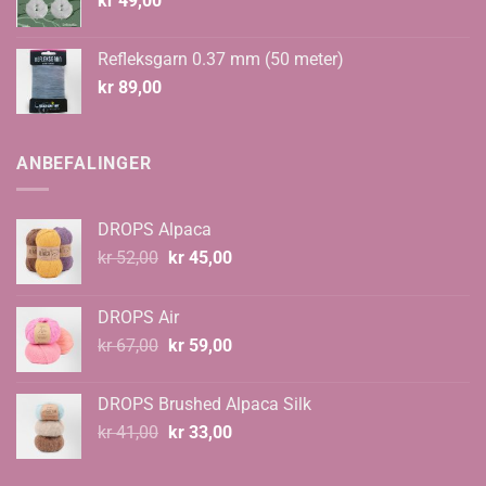
kr
49,00
Refleksgarn 0.37 mm (50 meter)
kr
89,00
ANBEFALINGER
DROPS Alpaca
Opprinnelig
Nåværende
kr
52,00
kr
45,00
pris
pris
var:
er:
DROPS Air
kr 52,00.
kr 45,00.
Opprinnelig
Nåværende
kr
67,00
kr
59,00
pris
pris
var:
er:
DROPS Brushed Alpaca Silk
kr 67,00.
kr 59,00.
Opprinnelig
Nåværende
kr
41,00
kr
33,00
pris
pris
var:
er: