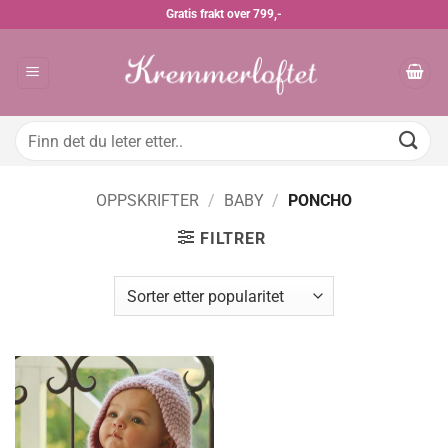
Skip
Gratis frakt over 799,-
to
content
Søk
etter:
OPPSKRIFTER
/
BABY
/
PONCHO
FILTRER