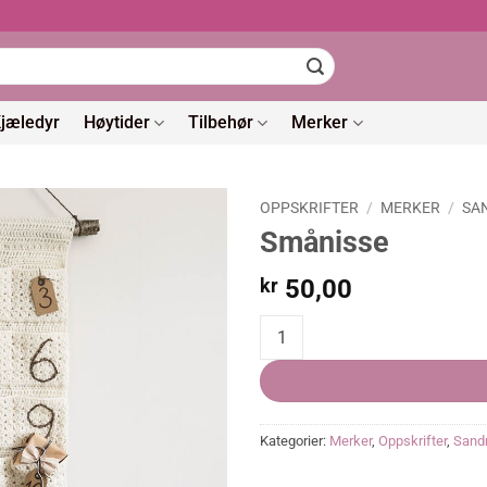
jæledyr
Høytider
Tilbehør
Merker
OPPSKRIFTER
/
MERKER
/
SA
Smånisse
kr
50,00
Smånisse quantity
Kategorier:
Merker
,
Oppskrifter
,
Sand