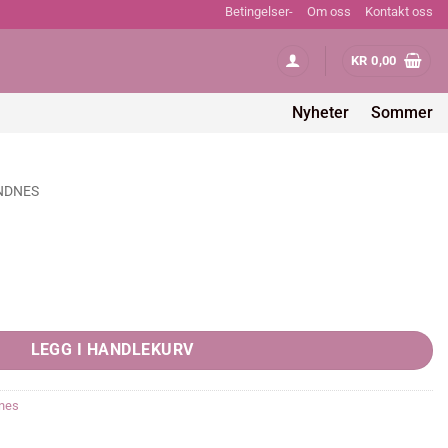
Betingelser-
Om oss
Kontakt oss
KR
0,00
Nyheter
Sommer
NDNES
LEGG I HANDLEKURV
nes