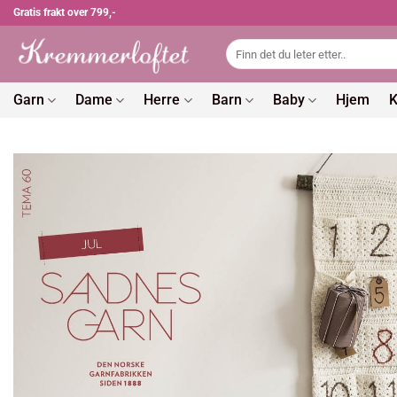
Skip
Gratis frakt over 799,-
to
Søk
content
etter:
Garn
Dame
Herre
Barn
Baby
Hjem
K