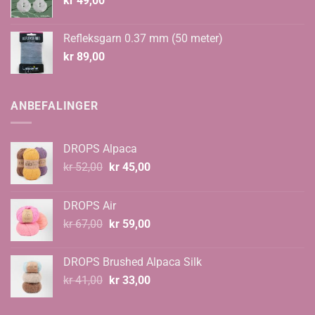
kr
49,00
Refleksgarn 0.37 mm (50 meter)
kr
89,00
ANBEFALINGER
DROPS Alpaca
Opprinnelig
Nåværende
kr
52,00
kr
45,00
pris
pris
var:
er:
DROPS Air
kr 52,00.
kr 45,00.
Opprinnelig
Nåværende
kr
67,00
kr
59,00
pris
pris
var:
er:
DROPS Brushed Alpaca Silk
kr 67,00.
kr 59,00.
Opprinnelig
Nåværende
kr
41,00
kr
33,00
pris
pris
var:
er: