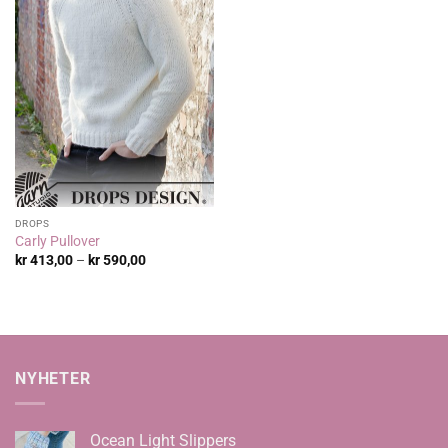
DROPS
Carly Pullover
Prisområde:
kr
413,00
–
kr
590,00
kr 413,00
til
kr 590,00
NYHETER
Ocean Light Slippers