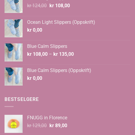
Opprinnelig
Nåværende
kr
124,00
kr
108,00
pris
pris
var:
er:
Ocean Light Slippers (Oppskrift)
kr 124,00.
kr 108,00.
kr
0,00
Blue Calm Slippers
Prisområde:
kr
108,00
–
kr
135,00
kr 108,00
til
Blue Calm Slippers (Oppskrift)
kr 135,00
kr
0,00
BESTSELGERE
FNUGG in Florence
Opprinnelig
Nåværende
kr
129,00
kr
89,00
pris
pris