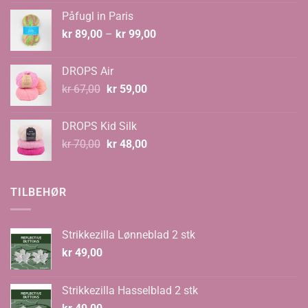
var:
er:
Påfugl in Paris
kr 129,00.
kr 89,00.
Prisområde:
kr
89,00
–
kr
99,00
kr 89,00
til
DROPS Air
kr 99,00
Opprinnelig
Nåværende
kr
67,00
kr
59,00
pris
pris
var:
er:
DROPS Kid Silk
kr 67,00.
kr 59,00.
Opprinnelig
Nåværende
kr
70,00
kr
48,00
pris
pris
var:
er:
kr 70,00.
kr 48,00.
TILBEHØR
Strikkezilla Lønneblad 2 stk
kr
49,00
Strikkezilla Hasselblad 2 stk