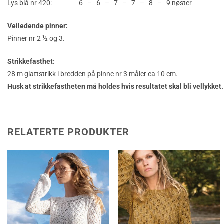
Lys blå nr 420: 6 – 6 – 7 – 7 – 8 – 9 nøster
Veiledende pinner:
Pinner nr 2 ½ og 3.
Strikkefasthet:
28 m glattstrikk i bredden på pinne nr 3 måler ca 10 cm.
Husk at strikkefastheten må holdes hvis resultatet skal bli vellykket.
RELATERTE PRODUKTER