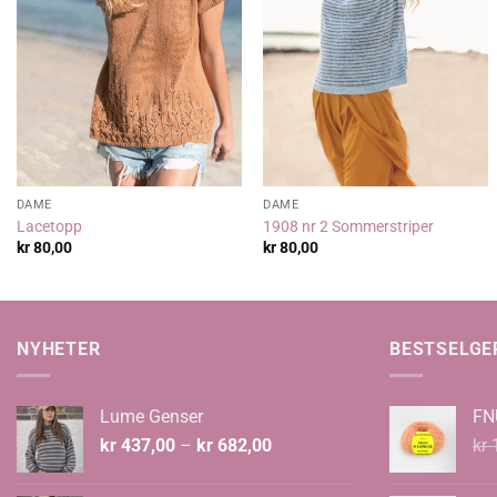
DAME
DAME
Lacetopp
1908 nr 2 Sommerstriper
kr
80,00
kr
80,00
NYHETER
BESTSELGE
Lume Genser
FN
Prisområde:
kr
437,00
–
kr
682,00
kr
1
kr 437,00
til