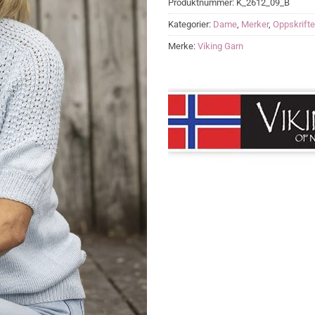
Produktnummer:
K_2612_09_B
Kategorier:
Dame
,
Merker
,
Oppskrifte
Merke:
Viking Garn