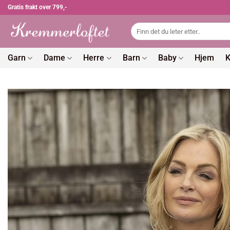
Skip
Gratis frakt over 799,-
to
Søk
content
etter:
Garn
Dame
Herre
Barn
Baby
Hjem
K