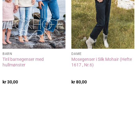
BARN
DAME
Tiril barnegenser med
Mosegenser i Silk Mohair (Hefte
hullmønster
1617 , Nr.6)
kr
30,00
kr
80,00