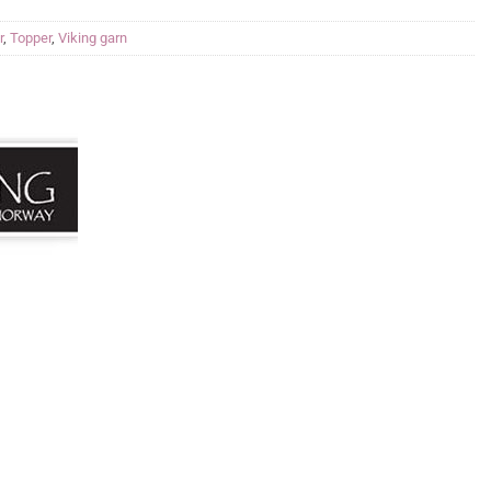
r
,
Topper
,
Viking garn