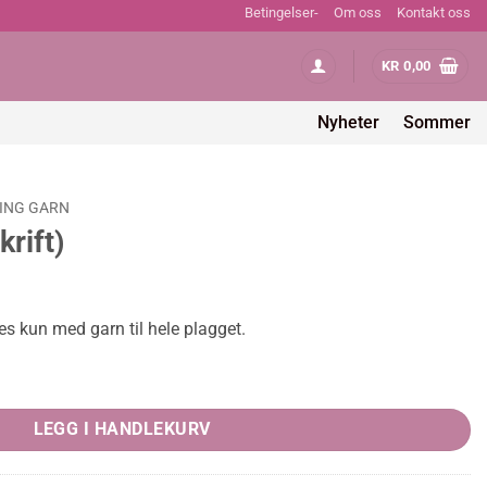
Betingelser-
Om oss
Kontakt oss
KR
0,00
Nyheter
Sommer
KING GARN
rift)
es kun med garn til hele plagget.
LEGG I HANDLEKURV