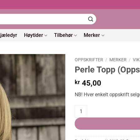
jæledyr
Høytider
Tilbehør
Merker
OPPSKRIFTER
/
MERKER
/
VI
Perle Topp (Oppsk
kr
45,00
NB! Hver enkelt oppskrift selg
Perle Topp (Oppskrift) quantity