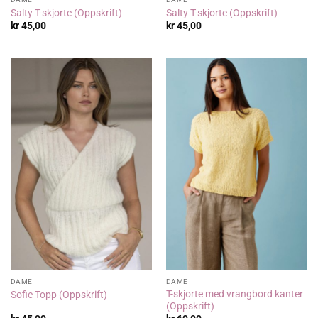
Salty T-skjorte (Oppskrift)
Salty T-skjorte (Oppskrift)
kr
45,00
kr
45,00
DAME
DAME
T-skjorte med vrangbord kanter
Sofie Topp (Oppskrift)
(Oppskrift)