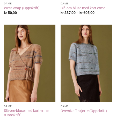
DAME
DAME
West Wrap (Oppskrift)
Slå-om-bluse med kort erme
Prisområde:
kr
50,00
kr
387,00
–
kr
605,00
kr 387,00
til
kr 605,00
DAME
DAME
Slå-om-bluse med kort erme
Oversize T-skjorte (Oppskrift)
(Oppskrift)