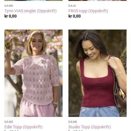
DAME
DALE
Tynn VIAS singlet (Oppskrift)
FRIIS topp (Oppskrift)
kr
0,00
kr
0,00
DAME
DAME
Edle Topp (Oppskrift)
Studio Topp (Oppskrift)