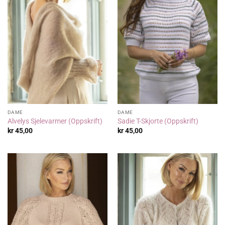
DAME
DAME
Alvelys Sjelevarmer (Oppskrift)
Sadie T-Skjorte (Oppskrift)
kr
45,00
kr
45,00