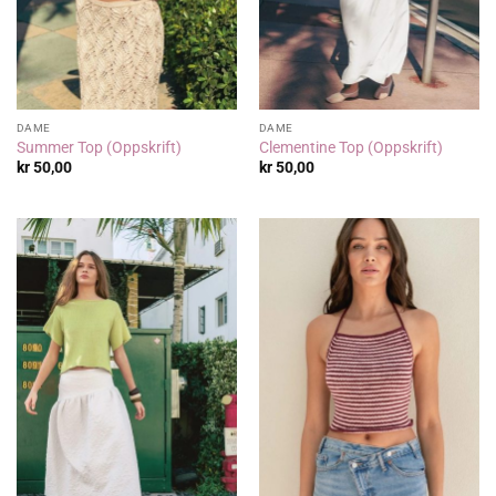
DAME
DAME
Summer Top (Oppskrift)
Clementine Top (Oppskrift)
kr
50,00
kr
50,00