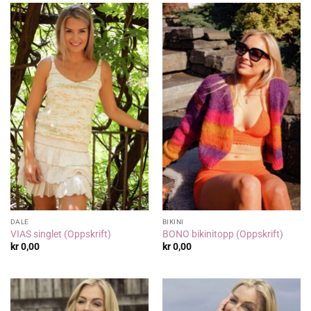
DALE
BIKINI
VIAS singlet (Oppskrift)
BONO bikinitopp (Oppskrift)
kr
0,00
kr
0,00