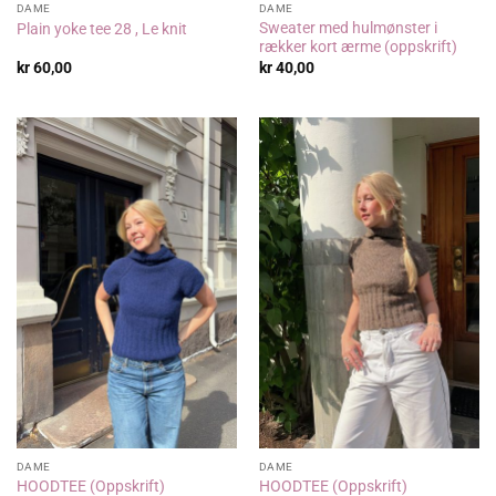
DAME
DAME
Sweater med hulmønster i
Plain yoke tee 28 , Le knit
rækker kort ærme (oppskrift)
kr
60,00
kr
40,00
DAME
DAME
HOODTEE (Oppskrift)
HOODTEE (Oppskrift)