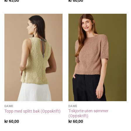
kr
45,00
kr
60,00
DAME
DAME
T-skjorte uten sømmer
Topp med splitt bak (Oppskrift)
(Oppskrift)
kr
60,00
kr
60,00