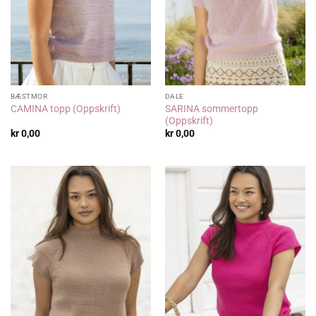
BÆSTMOR
DALE
SARINA sommertopp
CAMINA topp (Oppskrift)
(Oppskrift)
kr
0,00
kr
0,00