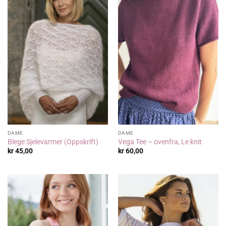
DAME
DAME
Blege Sjelevarmer (Oppskrift)
Vega Tee – ovenfra, Le knit
kr
45,00
kr
60,00