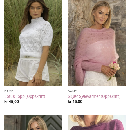
DAME
DAME
Lotus Topp (Oppskrift)
Skjær Sjelevarmer (Oppskrift)
kr
45,00
kr
45,00