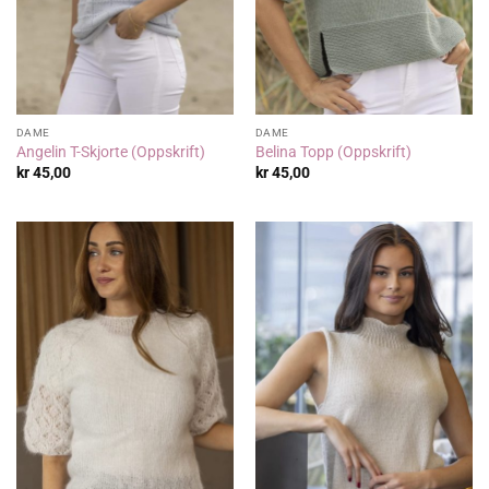
DAME
DAME
Angelin T-Skjorte (Oppskrift)
Belina Topp (Oppskrift)
kr
45,00
kr
45,00