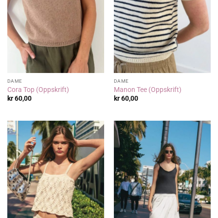
DAME
DAME
Cora Top (Oppskrift)
Manon Tee (Oppskrift)
kr
60,00
kr
60,00