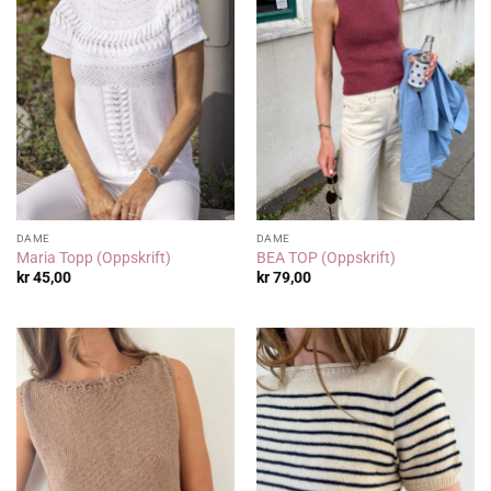
DAME
DAME
Maria Topp (Oppskrift)
BEA TOP (Oppskrift)
kr
45,00
kr
79,00