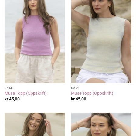
DAME
DAME
Muse Topp (Oppskrift)
Muse Topp (Oppskrift)
kr
45,00
kr
45,00