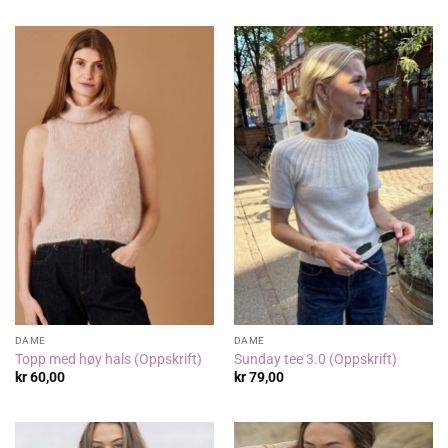
DAME
DAME
Topp med høy hals (Oppskrift)
Sunday tee 3.0 (Oppskrift)
kr
60,00
kr
79,00