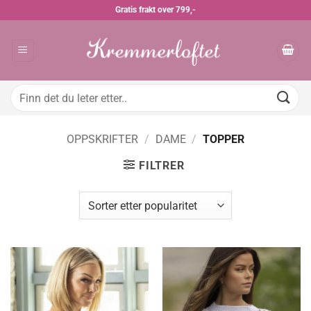
Skip
Gratis frakt over 799,-
to
content
Søk
etter:
OPPSKRIFTER
/
DAME
/
TOPPER
FILTRER