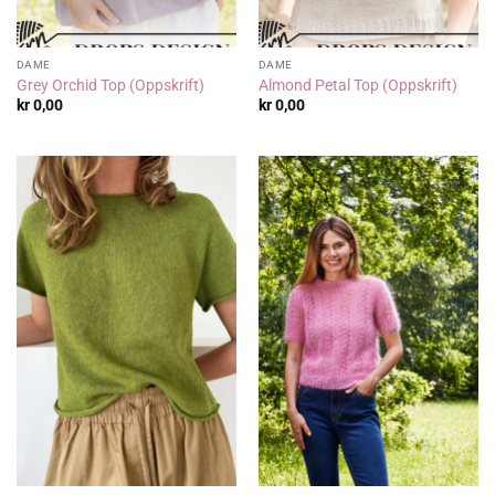
DAME
DAME
Grey Orchid Top (Oppskrift)
Almond Petal Top (Oppskrift)
kr
0,00
kr
0,00