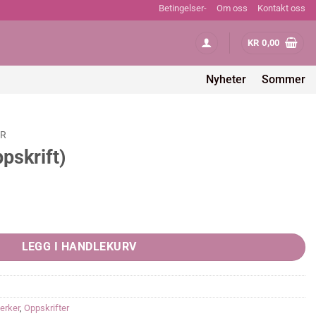
Betingelser-
Om oss
Kontakt oss
KR
0,00
Nyheter
Sommer
ER
pskrift)
y
LEGG I HANDLEKURV
erker
,
Oppskrifter