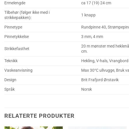
Ermelengde
ca 17 (19) 24 cm
Tilbehør (følger ikke med i
1 knapp
strikkepakken):
Pinnetype
Rundpinne 40, Strømpepinn
Pinnetykkelse
3 mm, 4 mm
20 m mønster med heklenål
Strikkefasthet
cm.
Teknikk
Hekling, V-hals, Vrangbord
Vaskeanvisning
Max 30°C ullvugge, Bruk vas
Design
Brit Frafjord Ørstavik
Språk
Norsk
RELATERTE PRODUKTER