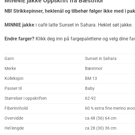
MINNIE jakke Oppskrift fra Bæstmor
NB! Strikkepinner, heklenål og tilbehør følger ikke med i pa
MINNIE jakke
i cafè latte Sunset in Sahara. Heklet søt jakke.
Endre farger?
Klikk deg inn på fargepalettene og velg dine fav
Garn
Sunset in Sahara
Merke
Bæstmor
Kolleksjon
BM 13
Passer til
Baby
Størrelser i oppskriften
62-92
Fiberinnhold
60 % extra fine merino woo
Overvidde
ca 48 (56) 64 cm
Hel lengde
ca 28 (30) 36 cm