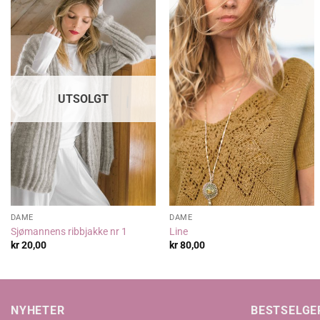
UTSOLGT
DAME
DAME
Sjømannens ribbjakke nr 1
Line
kr
20,00
kr
80,00
NYHETER
BESTSELGE