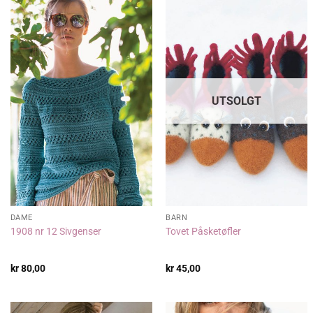
UTSOLGT
DAME
BARN
1908 nr 12 Sivgenser
Tovet Påsketøfler
kr
80,00
kr
45,00