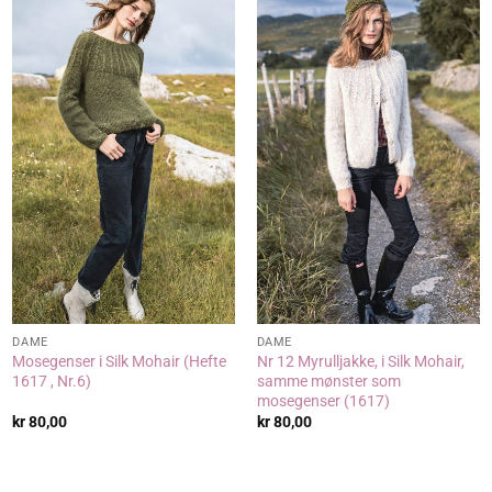
DAME
DAME
Mosegenser i Silk Mohair (Hefte
Nr 12 Myrulljakke, i Silk Mohair,
1617 , Nr.6)
samme mønster som
mosegenser (1617)
kr
80,00
kr
80,00