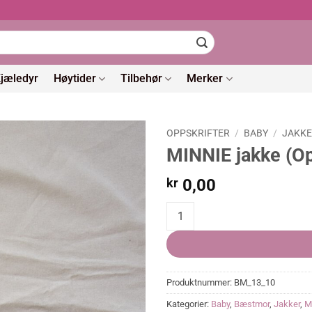
jæledyr
Høytider
Tilbehør
Merker
OPPSKRIFTER
/
BABY
/
JAKK
MINNIE jakke (Op
kr
0,00
MINNIE jakke (Oppskrift) quantit
Produktnummer:
BM_13_10
Kategorier:
Baby
,
Bæstmor
,
Jakker
,
M