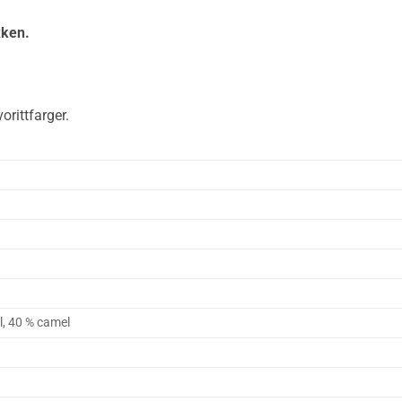
kken.
orittfarger.
l, 40 % camel