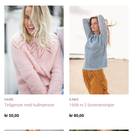
DAME
DAME
Tirilgenser med hullmønster
1908 nr 2 Sommerstriper
kr
50,00
kr
80,00