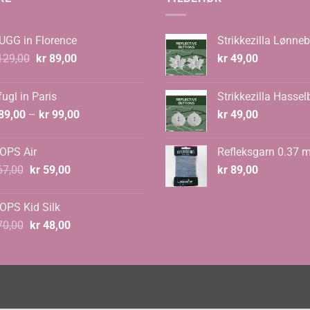
UGG in Florence
Strikkezilla Lønneb
Opprinnelig
Nåværende
29,00
kr
89,00
kr
49,00
pris
pris
var:
er:
ugl in Paris
Strikkezilla Hassel
kr 129,00.
kr 89,00.
Prisområde:
89,00
–
kr
99,00
kr
49,00
kr 89,00
til
OPS Air
Refleksgarn 0.37 
kr 99,00
Opprinnelig
Nåværende
7,00
kr
59,00
kr
89,00
pris
pris
var:
er:
OPS Kid Silk
kr 67,00.
kr 59,00.
Opprinnelig
Nåværende
0,00
kr
48,00
pris
pris
var:
er:
kr 70,00.
kr 48,00.