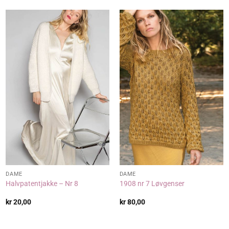
DAME
DAME
Halvpatentjakke – Nr 8
1908 nr 7 Løvgenser
kr
20,00
kr
80,00