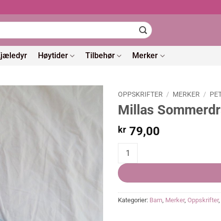
jæledyr
Høytider
Tilbehør
Merker
OPPSKRIFTER
/
MERKER
/
PE
Millas Sommerdr
kr
79,00
Millas Sommerdrakt quantity
Kategorier:
Barn
,
Merker
,
Oppskrifter