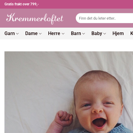
Skip
Gratis frakt over 799,-
to
Søk
content
etter:
Garn
Dame
Herre
Barn
Baby
Hjem
K