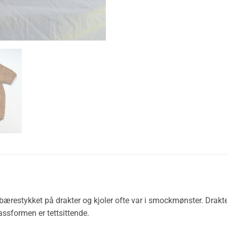
or bærestykket på drakter og kjoler ofte var i smockmønster. Dra
ssformen er tettsittende.