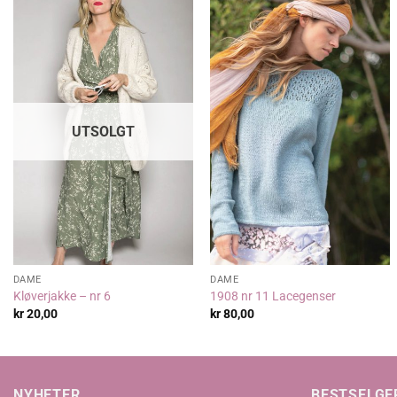
UTSOLGT
DAME
DAME
Kløverjakke – nr 6
1908 nr 11 Lacegenser
kr
20,00
kr
80,00
NYHETER
BESTSELGE