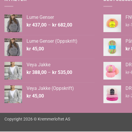
Lume Genser
FN
Prisområde:
kr
437,00
–
kr
682,00
kr
1
kr 437,00
til
Lume Genser (Oppskrift)
Påf
kr 682,00
kr
45,00
kr
Veya Jakke
DR
Prisområde:
kr
388,00
–
kr
535,00
kr
6
kr 388,00
til
Veya Jakke (Oppskrift)
DR
kr 535,00
kr
45,00
kr
7
Copyright 2026 © Kremmerloftet AS