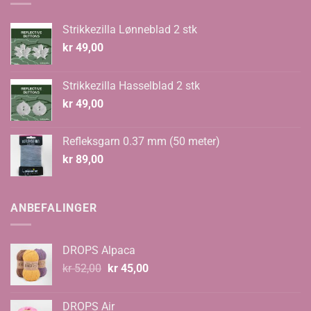
Strikkezilla Lønneblad 2 stk
kr
49,00
Strikkezilla Hasselblad 2 stk
kr
49,00
Refleksgarn 0.37 mm (50 meter)
kr
89,00
ANBEFALINGER
DROPS Alpaca
Opprinnelig
Nåværende
kr
52,00
kr
45,00
pris
pris
var:
er:
DROPS Air