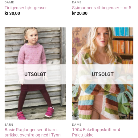
DAME
DAME
Tirilgenser høstgenser
Sjømannens ribbegenser – nr 5
kr
30,00
kr
20,00
UTSOLGT
UTSOLGT
BARN
DAME
Basic Raglangenser til barn,
1904 Enkeltoppskrift nr 4
strikket ovenfra og ned i Tynn
Palettjakke