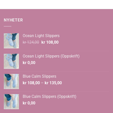
NYHETER
Ocean Light Slippers
Opprinnelig
Nåværende
kr
124,00
kr
108,00
pris
pris
var:
er:
Ocean Light Slippers (Oppskrift)
kr 124,00.
kr 108,00.
kr
0,00
Blue Calm Slippers
Prisområde:
kr
108,00
–
kr
135,00
kr 108,00
til
Blue Calm Slippers (Oppskrift)
kr 135,00
kr
0,00