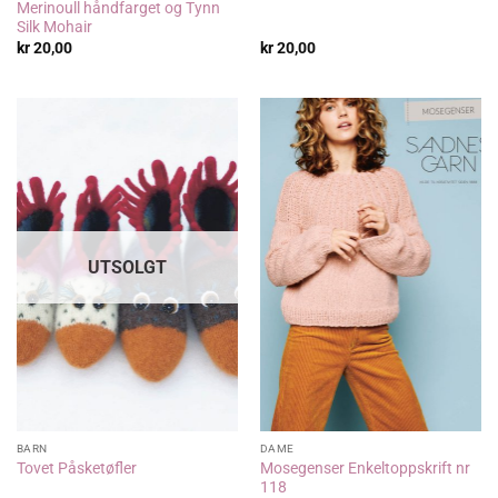
Merinoull håndfarget og Tynn
Silk Mohair
kr
20,00
kr
20,00
UTSOLGT
BARN
DAME
Mosegenser Enkeltoppskrift nr
Tovet Påsketøfler
118