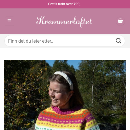
Skip
Gratis frakt over 799,-
to
content
Søk
etter: