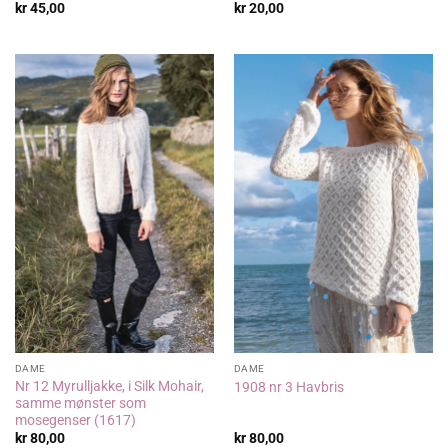
kr
45,00
kr
20,00
DAME
DAME
Nr 12 Myrulljakke, i Silk Mohair,
1908 nr 3 Havbris
samme mønster som
mosegenser (1617)
kr
80,00
kr
80,00