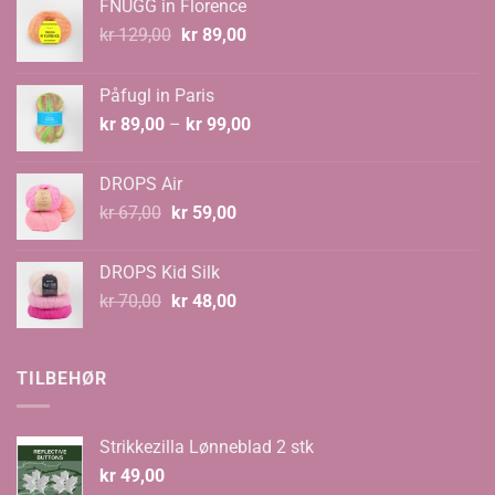
FNUGG in Florence
Opprinnelig
Nåværende
kr
129,00
kr
89,00
pris
pris
var:
er:
Påfugl in Paris
kr 129,00.
kr 89,00.
Prisområde:
kr
89,00
–
kr
99,00
kr 89,00
til
DROPS Air
kr 99,00
Opprinnelig
Nåværende
kr
67,00
kr
59,00
pris
pris
var:
er:
DROPS Kid Silk
kr 67,00.
kr 59,00.
Opprinnelig
Nåværende
kr
70,00
kr
48,00
pris
pris
var:
er:
kr 70,00.
kr 48,00.
TILBEHØR
Strikkezilla Lønneblad 2 stk
kr
49,00