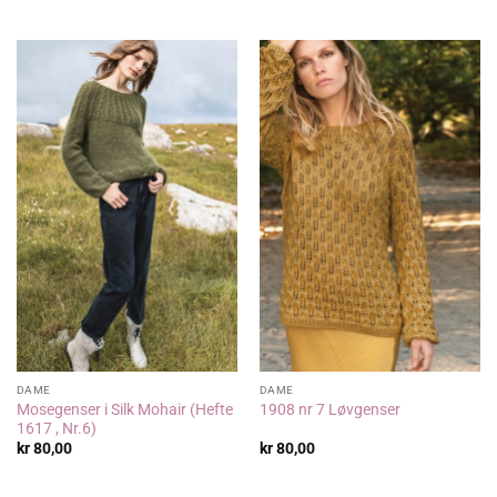
DAME
DAME
Mosegenser i Silk Mohair (Hefte
1908 nr 7 Løvgenser
1617 , Nr.6)
kr
80,00
kr
80,00