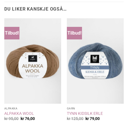
DU LIKER KANSKJE OGSÅ…
Tilbud!
Tilbud!
ALPAKKA
GARN
ALPAKKA WOOL
TYNN KIDSILK ERLE
Opprinnelig
Nåværende
Opprinnelig
Nåværende
kr
95,00
kr
76,00
kr
125,00
kr
79,00
pris
pris
pris
pris
var:
er:
var:
er: