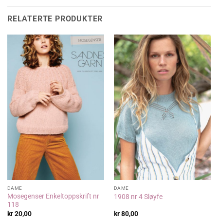
kr 95,00.
kr 76,00.
kr 125,00.
kr 79,00.
RELATERTE PRODUKTER
DAME
DAME
Mosegenser Enkeltoppskrift nr
1908 nr 4 Sløyfe
118
kr
20,00
kr
80,00