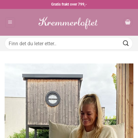
Skip
Gratis frakt over 799,-
to
content
Søk
etter: