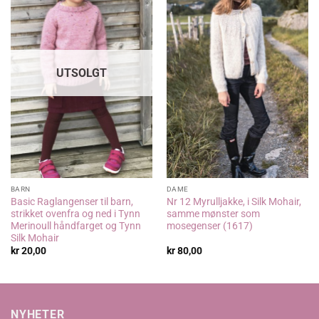
UTSOLGT
BARN
DAME
Basic Raglangenser til barn,
Nr 12 Myrulljakke, i Silk Mohair,
strikket ovenfra og ned i Tynn
samme mønster som
Merinoull håndfarget og Tynn
mosegenser (1617)
Silk Mohair
kr
20,00
kr
80,00
NYHETER