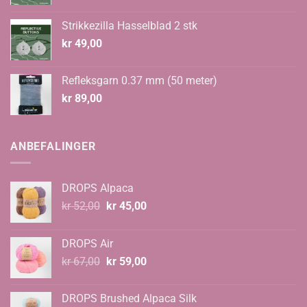
Strikkezilla Hasselblad 2 stk
kr
49,00
Refleksgarn 0.37 mm (50 meter)
kr
89,00
ANBEFALINGER
DROPS Alpaca
Opprinnelig
Nåværende
kr
52,00
kr
45,00
pris
pris
var:
er:
DROPS Air
kr 52,00.
kr 45,00.
Opprinnelig
Nåværende
kr
67,00
kr
59,00
pris
pris
var:
er:
DROPS Brushed Alpaca Silk
kr 67,00.
kr 59,00.