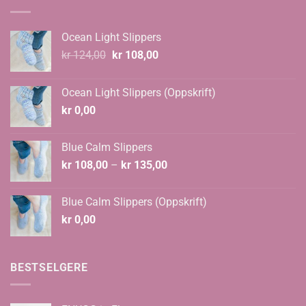
Ocean Light Slippers
Opprinnelig
Nåværende
kr
124,00
kr
108,00
pris
pris
var:
er:
Ocean Light Slippers (Oppskrift)
kr 124,00.
kr 108,00.
kr
0,00
Blue Calm Slippers
Prisområde:
kr
108,00
–
kr
135,00
kr 108,00
til
Blue Calm Slippers (Oppskrift)
kr 135,00
kr
0,00
BESTSELGERE