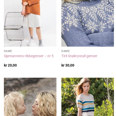
DAME
DAME
Sjømannens ribbegenser – nr 5
Tiril Snøkrystall genser
kr
20,00
kr
30,00