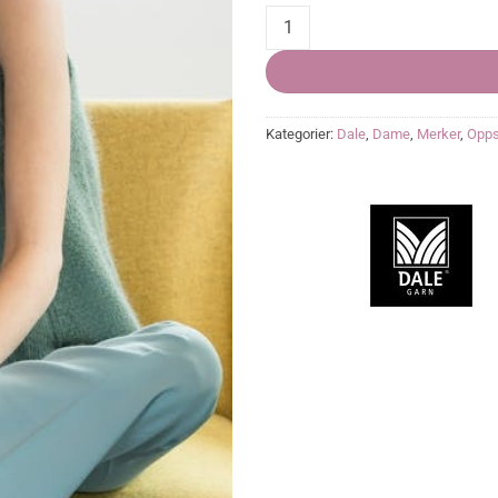
Eve Singlet, PDF quantity
Kategorier:
Dale
,
Dame
,
Merker
,
Opps