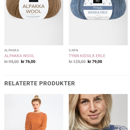
ALPAKKA
GARN
ALPAKKA WOOL
TYNN KIDSILK ERLE
Opprinnelig
Nåværende
Opprinnelig
Nåværende
kr
95,00
kr
76,00
kr
125,00
kr
79,00
pris
pris
pris
pris
var:
er:
var:
er:
kr 95,00.
kr 76,00.
kr 125,00.
kr 79,00.
RELATERTE PRODUKTER