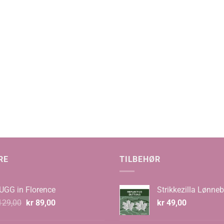
RE
TILBEHØR
UGG in Florence
Strikkezilla Lønneb
Opprinnelig
Nåværende
29,00
kr
89,00
kr
49,00
pris
pris
var:
er: