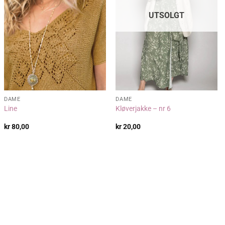
UTSOLGT
DAME
DAME
Line
Kløverjakke – nr 6
kr
80,00
kr
20,00