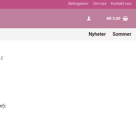
Betingelser-
Om oss
Kontakt oss
KR
0,00
Nyheter
Sommer
LE
er):