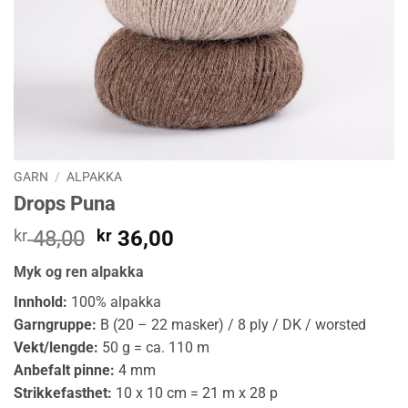
GARN
/
ALPAKKA
Drops Puna
Opprinnelig
Nåværende
kr
48,00
kr
36,00
pris
pris
Myk og ren alpakka
var:
er:
kr 48,00.
kr 36,00.
Innhold:
100% alpakka
Garngruppe:
B (20 – 22 masker) / 8 ply / DK / worsted
Vekt/lengde:
50 g = ca. 110 m
Anbefalt pinne:
4 mm
Strikkefasthet:
10 x 10 cm = 21 m x 28 p