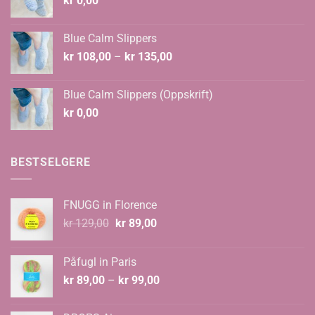
kr
0,00
Blue Calm Slippers
Prisområde:
kr
108,00
–
kr
135,00
kr 108,00
til
Blue Calm Slippers (Oppskrift)
kr 135,00
kr
0,00
BESTSELGERE
FNUGG in Florence
Opprinnelig
Nåværende
kr
129,00
kr
89,00
pris
pris
var:
er:
Påfugl in Paris
kr 129,00.
kr 89,00.
Prisområde:
kr
89,00
–
kr
99,00
kr 89,00
til