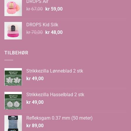
DROPS Air
kr 99,00
Opprinnelig
Nåværende
kr
67,00
kr
59,00
pris
pris
var:
er:
DROPS Kid Silk
kr 67,00.
kr 59,00.
Opprinnelig
Nåværende
kr
70,00
kr
48,00
pris
pris
var:
er:
kr 70,00.
kr 48,00.
TILBEHØR
Strikkezilla Lønneblad 2 stk
kr
49,00
Strikkezilla Hasselblad 2 stk
kr
49,00
Refleksgarn 0.37 mm (50 meter)
kr
89,00