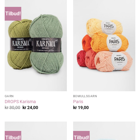
Tilbud!
GARN
BOMULLSGARN
DROPS Karisma
Paris
Opprinnelig
Nåværende
kr
30,00
kr
24,00
kr
19,00
pris
pris
var:
er:
kr 30,00.
kr 24,00.
Tilbud!
Tilbud!