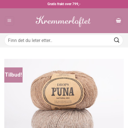
Skip
Gratis frakt over 799,-
to
content
Søk
etter:
Tilbud!