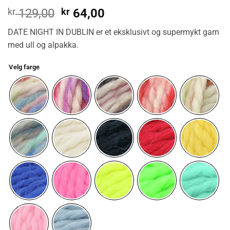
Opprinnelig
Nåværende
kr
129,00
kr
64,00
pris
pris
DATE NIGHT IN DUBLIN er et eksklusivt og supermykt garn
var:
er:
med ull og alpakka.
kr 129,00.
kr 64,00.
Velg farge