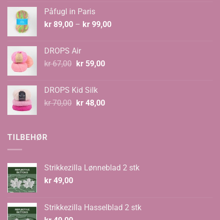
var:
er:
Påfugl in Paris
kr 129,00.
kr 89,00.
Prisområde:
kr
89,00
–
kr
99,00
kr 89,00
til
DROPS Air
kr 99,00
Opprinnelig
Nåværende
kr
67,00
kr
59,00
pris
pris
var:
er:
DROPS Kid Silk
kr 67,00.
kr 59,00.
Opprinnelig
Nåværende
kr
70,00
kr
48,00
pris
pris
var:
er:
kr 70,00.
kr 48,00.
TILBEHØR
Strikkezilla Lønneblad 2 stk
kr
49,00
Strikkezilla Hasselblad 2 stk