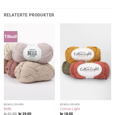
RELATERTE PRODUKTER
Tilbud!
BOMULLSGARN
BOMULLSGARN
Belle
Cotton Light
Opprinnelig
Nåværende
kr
31,00
kr
29,00
kr
18,00