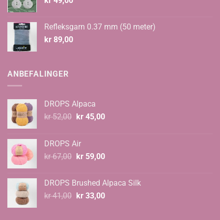
kr
49,00
Refleksgarn 0.37 mm (50 meter)
kr
89,00
ANBEFALINGER
DROPS Alpaca
Opprinnelig
Nåværende
kr
52,00
kr
45,00
pris
pris
var:
er:
DROPS Air
kr 52,00.
kr 45,00.
Opprinnelig
Nåværende
kr
67,00
kr
59,00
pris
pris
var:
er:
DROPS Brushed Alpaca Silk
kr 67,00.
kr 59,00.
Opprinnelig
Nåværende
kr
41,00
kr
33,00
pris
pris
var:
er: