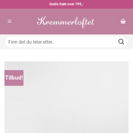
Skip
Gratis frakt over 799,-
to
content
Søk
etter:
Tilbud!