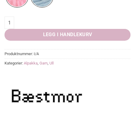
Date Night In Dublin quantity
LEGG I HANDLEKURV
Produktnummer:
I/A
Kategorier:
Alpakka
,
Garn
,
Ull