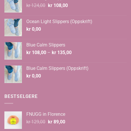
Opprinnelig
Nåværende
kr
124,00
kr
108,00
pris
pris
var:
er:
Ocean Light Slippers (Oppskrift)
kr 124,00.
kr 108,00.
kr
0,00
Blue Calm Slippers
Prisområde:
kr
108,00
–
kr
135,00
kr 108,00
til
Blue Calm Slippers (Oppskrift)
kr 135,00
kr
0,00
BESTSELGERE
FNUGG in Florence
Opprinnelig
Nåværende
kr
129,00
kr
89,00
pris
pris