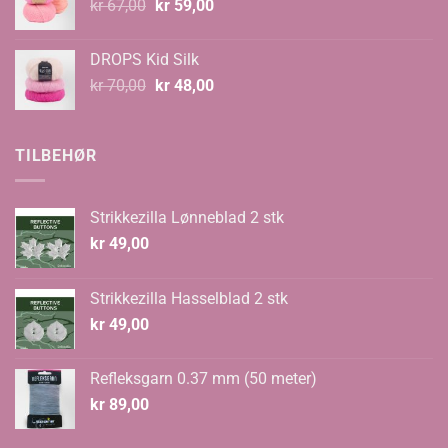
Opprinnelig
Nåværende
kr
67,00
kr
59,00
pris
pris
var:
er:
DROPS Kid Silk
kr 67,00.
kr 59,00.
Opprinnelig
Nåværende
kr
70,00
kr
48,00
pris
pris
var:
er:
kr 70,00.
kr 48,00.
TILBEHØR
Strikkezilla Lønneblad 2 stk
kr
49,00
Strikkezilla Hasselblad 2 stk
kr
49,00
Refleksgarn 0.37 mm (50 meter)
kr
89,00