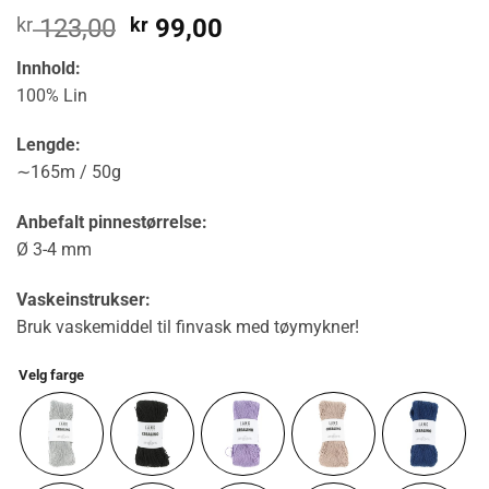
Opprinnelig
Nåværende
kr
123,00
kr
99,00
pris
pris
Innhold:
var:
er:
100% Lin
kr 123,00.
kr 99,00.
Lengde:
∼165m / 50g
Anbefalt pinnestørrelse:
Ø 3-4 mm
Vaskeinstrukser:
Bruk vaskemiddel til finvask med tøymykner!
Velg farge