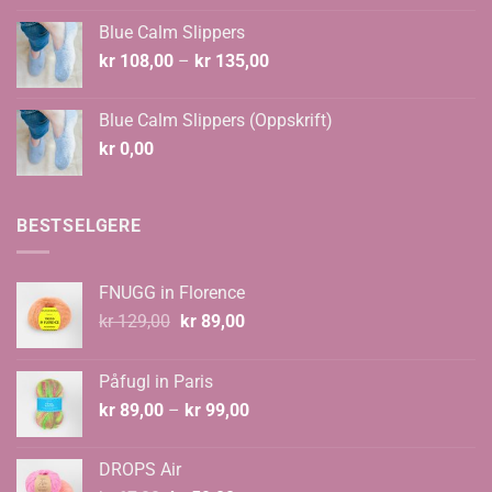
Blue Calm Slippers
Prisområde:
kr
108,00
–
kr
135,00
kr 108,00
til
Blue Calm Slippers (Oppskrift)
kr 135,00
kr
0,00
BESTSELGERE
FNUGG in Florence
Opprinnelig
Nåværende
kr
129,00
kr
89,00
pris
pris
var:
er:
Påfugl in Paris
kr 129,00.
kr 89,00.
Prisområde:
kr
89,00
–
kr
99,00
kr 89,00
til
DROPS Air
kr 99,00