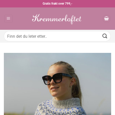
Skip
Gratis frakt over 799,-
to
content
Søk
etter: