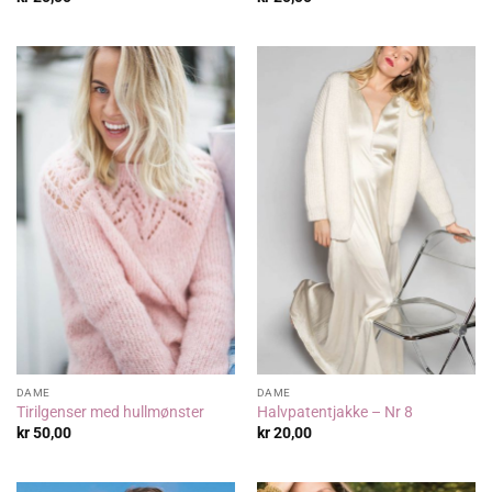
DAME
DAME
Tirilgenser med hullmønster
Halvpatentjakke – Nr 8
kr
50,00
kr
20,00