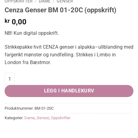
OPPSKRIFTER
/
DAME
/
GENSER
Cenza Genser BM 01-20C (oppskrift)
kr
0,00
NB! Kun digital oppskrift.
Strikkepakke hvit CENZA genser i alpakka–ullblanding med
fargerikt mønster og rundfelling. Strikkes i Limbo in
London fra Bæstmor.
Cenza Genser BM 01-20C (oppskrift) quantity
LEGG I HANDLEKURV
Produktnummer:
BM 01-20C
Kategorier:
Dame
,
Genser
,
Oppskrifter