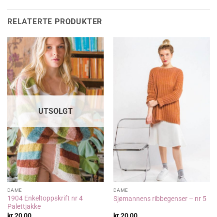
RELATERTE PRODUKTER
UTSOLGT
DAME
DAME
1904 Enkeltoppskrift nr 4
Sjømannens ribbegenser – nr 5
Palettjakke
kr
20,00
kr
20,00