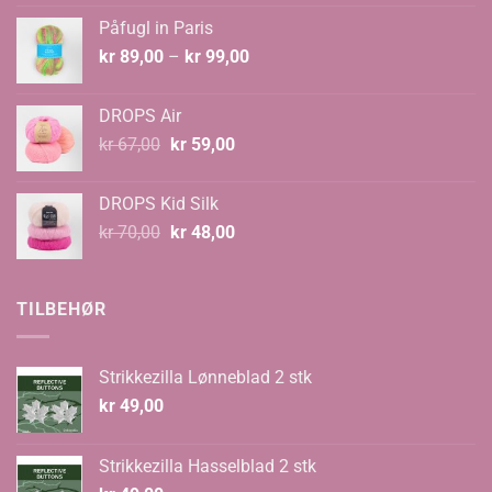
var:
er:
Påfugl in Paris
kr 129,00.
kr 89,00.
Prisområde:
kr
89,00
–
kr
99,00
kr 89,00
til
DROPS Air
kr 99,00
Opprinnelig
Nåværende
kr
67,00
kr
59,00
pris
pris
var:
er:
DROPS Kid Silk
kr 67,00.
kr 59,00.
Opprinnelig
Nåværende
kr
70,00
kr
48,00
pris
pris
var:
er:
kr 70,00.
kr 48,00.
TILBEHØR
Strikkezilla Lønneblad 2 stk
kr
49,00
Strikkezilla Hasselblad 2 stk