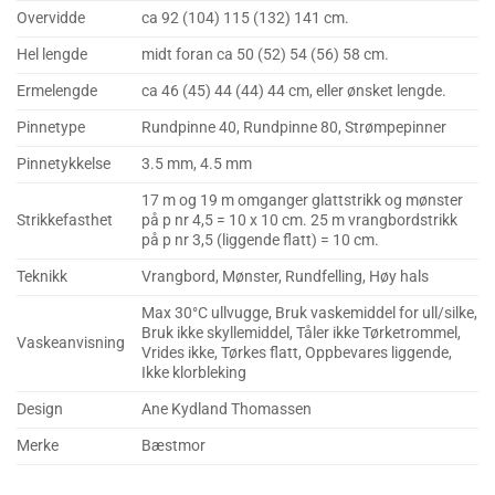
Overvidde
ca 92 (104) 115 (132) 141 cm.
Hel lengde
midt foran ca 50 (52) 54 (56) 58 cm.
Ermelengde
ca 46 (45) 44 (44) 44 cm, eller ønsket lengde.
Pinnetype
Rundpinne 40, Rundpinne 80, Strømpepinner
Pinnetykkelse
3.5 mm, 4.5 mm
17 m og 19 m omganger glattstrikk og mønster
Strikkefasthet
på p nr 4,5 = 10 x 10 cm. 25 m vrangbordstrikk
på p nr 3,5 (liggende flatt) = 10 cm.
Teknikk
Vrangbord, Mønster, Rundfelling, Høy hals
Max 30°C ullvugge, Bruk vaskemiddel for ull/silke,
Bruk ikke skyllemiddel, Tåler ikke Tørketrommel,
Vaskeanvisning
Vrides ikke, Tørkes flatt, Oppbevares liggende,
Ikke klorbleking
Design
Ane Kydland Thomassen
Merke
Bæstmor