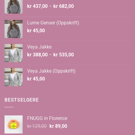
Prisområde:
kr
437,00
–
kr
682,00
kr 437,00
til
Lume Genser (Oppskrift)
kr 682,00
kr
45,00
Veya Jakke
Prisområde:
kr
388,00
–
kr
535,00
kr 388,00
til
Veya Jakke (Oppskrift)
kr 535,00
kr
45,00
BESTSELGERE
FNUGG in Florence
Opprinnelig
Nåværende
kr
129,00
kr
89,00
pris
pris