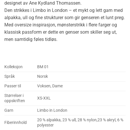
designet av Ane Kydland Thomassen.
Den strikkes i Limbo in London – et mykt og lett garn med
alpakka, ull og fine strukturer som gir genseren et lunt preg.
Med oversize inspirasjon, mønsterstrikk i flere farger og
klassisk passform er dette en genser som skiller seg ut,
men samtidig føles tidløs.
Kolleksjon
BM 01
Språk
Norsk
Passer til
Voksen, Dame
Størrelser i
XS-XXL
oppskriften
Garn
Limbo in London
20 % alpakka, 23 % ull, 28 % nylon,23 % akryl, 6 %
Fiberinnhold
polyester