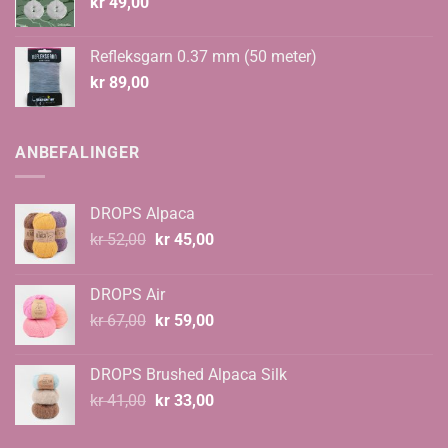
kr
49,00
Refleksgarn 0.37 mm (50 meter)
kr
89,00
ANBEFALINGER
DROPS Alpaca
Opprinnelig
Nåværende
kr
52,00
kr
45,00
pris
pris
var:
er:
DROPS Air
kr 52,00.
kr 45,00.
Opprinnelig
Nåværende
kr
67,00
kr
59,00
pris
pris
var:
er:
DROPS Brushed Alpaca Silk
kr 67,00.
kr 59,00.
Opprinnelig
Nåværende
kr
41,00
kr
33,00
pris
pris
var:
er: