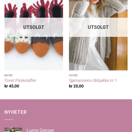
UTSOLGT
UTSOLGT
BARN
DAME
Tovet Påsketøfler
Sjømannens ribbjakke nr 1
kr
45,00
kr
20,00
NYHETER
Lume Genser