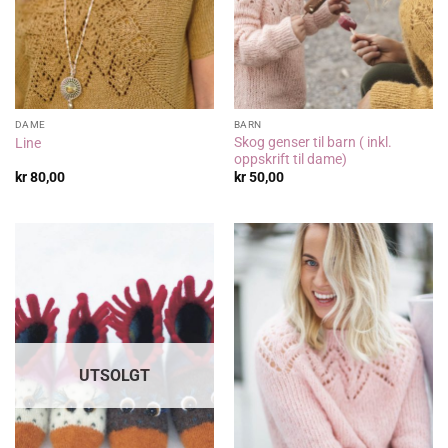
DAME
BARN
Skog genser til barn ( inkl.
Line
oppskrift til dame)
kr
80,00
kr
50,00
UTSOLGT