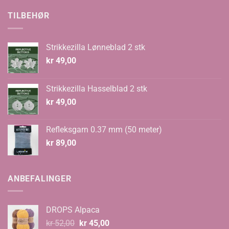
var:
er:
kr 70,00.
kr 48,00.
TILBEHØR
Strikkezilla Lønneblad 2 stk
kr
49,00
Strikkezilla Hasselblad 2 stk
kr
49,00
Refleksgarn 0.37 mm (50 meter)
kr
89,00
ANBEFALINGER
DROPS Alpaca
Opprinnelig
Nåværende
kr
52,00
kr
45,00