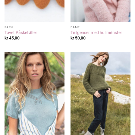
BARN
DAME
Tovet Påsketøfler
Tirilgenser med hullmønster
kr
45,00
kr
50,00