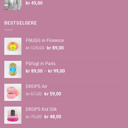
kr
45,00
BESTSELGERE
FNUGG in Florence
Opprinnelig
Nåværende
kr
129,00
kr
89,00
pris
pris
var:
er:
Påfugl in Paris
kr 129,00.
kr 89,00.
Prisområde:
kr
89,00
–
kr
99,00
kr 89,00
til
DROPS Air
kr 99,00
Opprinnelig
Nåværende
kr
67,00
kr
59,00
pris
pris
var:
er:
DROPS Kid Silk
kr 67,00.
kr 59,00.
Opprinnelig
Nåværende
kr
70,00
kr
48,00
pris
pris