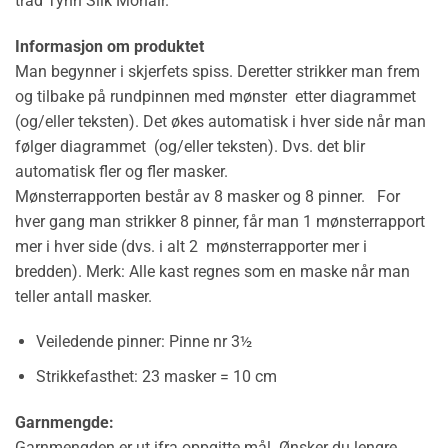
tråd Tynn Silk Mohair.
Informasjon om produktet
Man begynner i skjerfets spiss. Deretter strikker man frem
og tilbake på rundpinnen med mønster etter diagrammet
(og/eller teksten). Det økes automatisk i hver side når man
følger diagrammet (og/eller teksten). Dvs. det blir
automatisk fler og fler masker.
Mønsterrapporten består av 8 masker og 8 pinner. For
hver gang man strikker 8 pinner, får man 1 mønsterrapport
mer i hver side (dvs. i alt 2 mønsterrapporter mer i
bredden). Merk: Alle kast regnes som en maske når man
teller antall masker.
Veiledende pinner:
Pinne nr 3½
Strikkefasthet:
23 masker = 10 cm
Garnmengde:
Garnmengden er ut ifra oppgitte mål. Ønsker du lengre