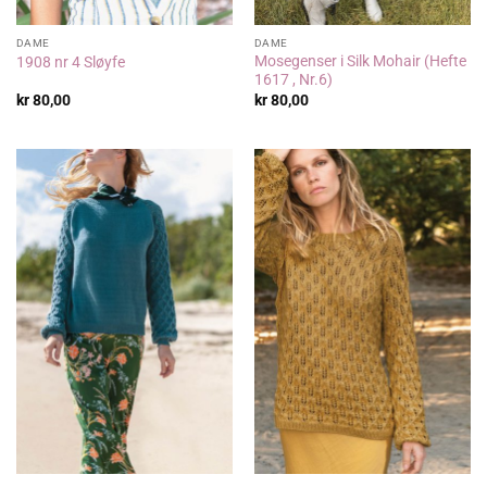
DAME
DAME
Mosegenser i Silk Mohair (Hefte
1908 nr 4 Sløyfe
1617 , Nr.6)
kr
80,00
kr
80,00