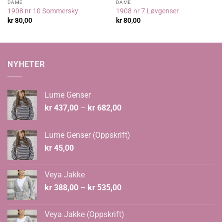
DAME
DAME
1908 nr 10 Sommersky
1908 nr 7 Løvgenser
kr
80,00
kr
80,00
NYHETER
Lume Genser
Prisområde:
kr
437,00
–
kr
682,00
kr 437,00
til
Lume Genser (Oppskrift)
kr 682,00
kr
45,00
Veya Jakke
Prisområde:
kr
388,00
–
kr
535,00
kr 388,00
til
Veya Jakke (Oppskrift)
kr 535,00