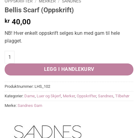
OPPSKRIFTER
/
MERKER
/
SANDNES
Bellis Scarf (Oppskrift)
kr
40,00
NB! Hver enkelt oppskrift selges kun med garn til hele
plagget.
Bellis Scarf (Oppskrift) quantity
LEGG I HANDLEKURV
Produktnummer:
LHS_102
Kategorier:
Dame
,
Luer og Skjerf
,
Merker
,
Oppskrifter
,
Sandnes
,
Tilbehør
Merke:
Sandnes Garn