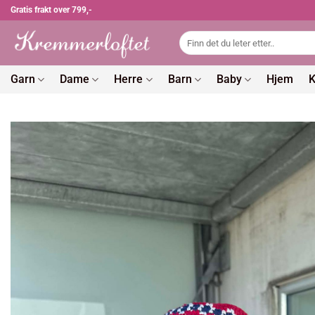
Skip
Gratis frakt over 799,-
to
Søk
content
etter:
Garn
Dame
Herre
Barn
Baby
Hjem
K