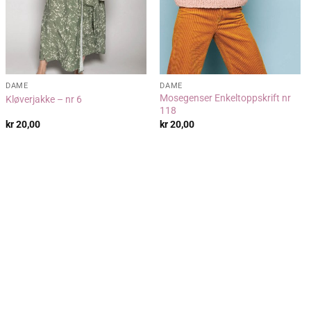
DAME
DAME
Mosegenser Enkeltoppskrift nr
Kløverjakke – nr 6
118
kr
20,00
kr
20,00