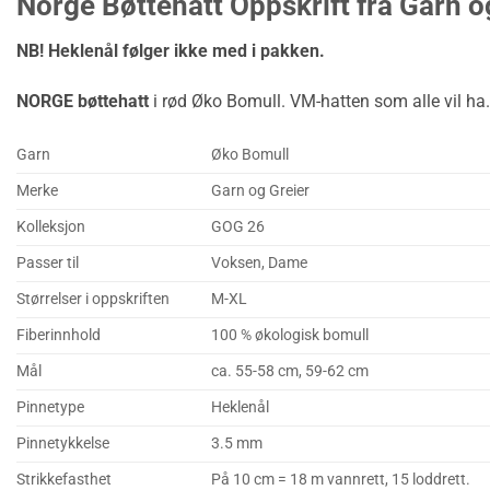
Norge Bøttehatt Oppskrift fra Garn o
NB! Heklenål følger ikke med i pakken.
NORGE bøttehatt
i rød Øko Bomull. VM-hatten som alle vil ha.
Garn
Øko Bomull
Merke
Garn og Greier
Kolleksjon
GOG 26
Passer til
Voksen, Dame
Størrelser i oppskriften
M-XL
Fiberinnhold
100 % økologisk bomull
Mål
ca. 55-58 cm, 59-62 cm
Pinnetype
Heklenål
Pinnetykkelse
3.5 mm
Strikkefasthet
På 10 cm = 18 m vannrett, 15 loddrett.