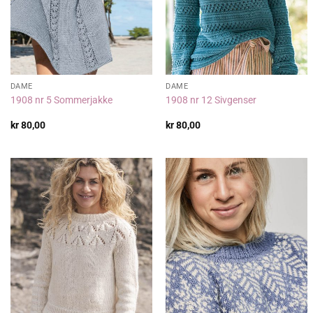
DAME
DAME
1908 nr 5 Sommerjakke
1908 nr 12 Sivgenser
kr
80,00
kr
80,00