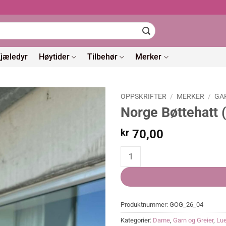
jæledyr
Høytider
Tilbehør
Merker
OPPSKRIFTER
/
MERKER
/
GA
Norge Bøttehatt (
kr
70,00
Norge Bøttehatt (Oppskrift) quan
Produktnummer:
GOG_26_04
Kategorier:
Dame
,
Garn og Greier
,
Lue