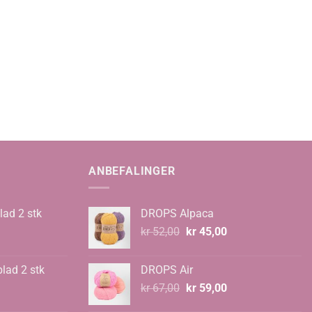
ANBEFALINGER
lad 2 stk
DROPS Alpaca
Opprinnelig
Nåværende
kr
52,00
kr
45,00
pris
pris
var:
er:
blad 2 stk
DROPS Air
kr 52,00.
kr 45,00.
Opprinnelig
Nåværende
kr
67,00
kr
59,00
pris
pris