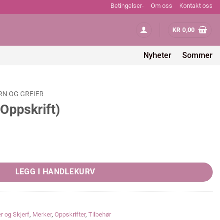
Betingelser-
Om oss
Kontakt oss
KR
0,00
Nyheter
Sommer
RN OG GREIER
Oppskrift)
tity
LEGG I HANDLEKURV
r og Skjerf
,
Merker
,
Oppskrifter
,
Tilbehør