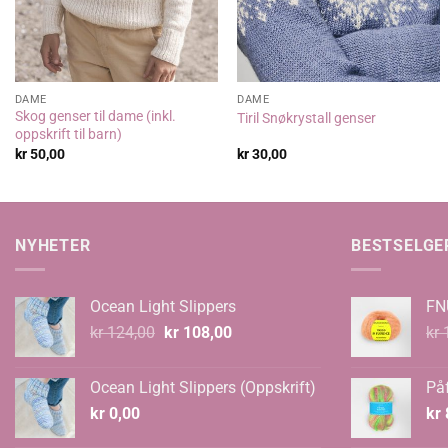
DAME
DAME
Skog genser til dame (inkl.
Tiril Snøkrystall genser
oppskrift til barn)
kr
50,00
kr
30,00
NYHETER
BESTSELGE
Ocean Light Slippers
FN
Opprinnelig
Nåværende
kr
124,00
kr
108,00
kr
1
pris
pris
var:
er:
Ocean Light Slippers (Oppskrift)
Påf
kr 124,00.
kr 108,00.
kr
0,00
kr