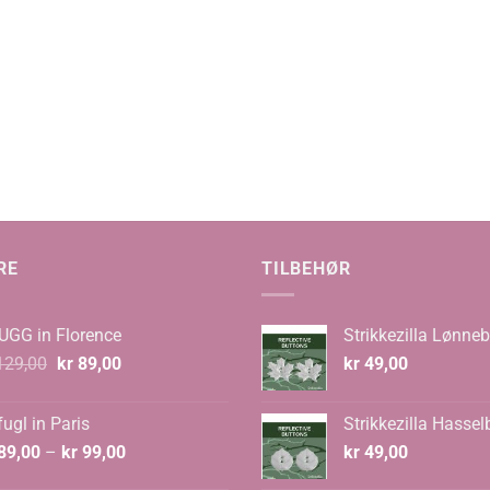
RE
TILBEHØR
UGG in Florence
Strikkezilla Lønneb
Opprinnelig
Nåværende
29,00
kr
89,00
kr
49,00
pris
pris
var:
er:
ugl in Paris
Strikkezilla Hassel
kr 129,00.
kr 89,00.
Prisområde:
89,00
–
kr
99,00
kr
49,00
kr 89,00