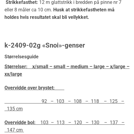
Strikkefasthet:
12 m glattstrikk i bredden på pinne nr 7
eller 8 måler ca 10 cm.
Husk at strikkefastheten må
holdes hvis resultatet skal bli vellykket.
k-2409-02g «Snoi»-genser
Størrelsesguide
Størrelser:
x/small – small – medium – large – x/large –
xx/large
Overvidde over brystet:
92 – 103 – 108 – 118 – 125 –
135 cm
Overvidde bol:
103 – 113 – 120 – 130 – 137 –
147 cm