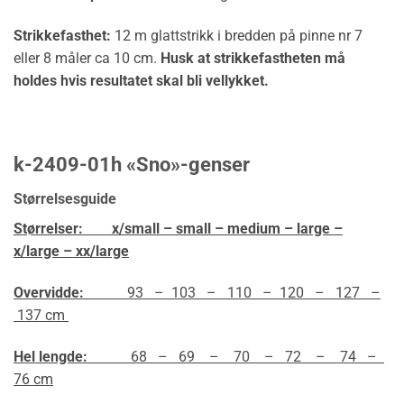
Strikkefasthet:
12 m glattstrikk i bredden på pinne nr 7
eller 8 måler ca 10 cm.
Husk at strikkefastheten må
holdes hvis resultatet skal bli vellykket.
k-2409-01h «Sno»-genser
Størrelsesguide
Størrelser:
x/small – small – medium – large –
x/large – xx/large
Overvidde:
93 – 103 – 110 – 120 – 127 –
137 cm
Hel lengde:
68 – 69 – 70 – 72 – 74 –
76 cm