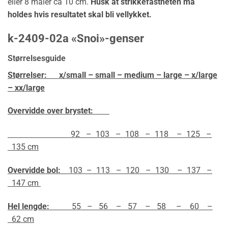
eller 8 måler ca 10 cm.
Husk at strikkefastheten må
holdes hvis resultatet skal bli vellykket.
k-2409-02a «Snoi»-genser
Størrelsesguide
Størrelser:
x/small – small – medium – large – x/large
– xx/large
Overvidde over brystet:
92 – 103 – 108 – 118 – 125 –
135 cm
Overvidde bol:
103 – 113 – 120 – 130 – 137 –
147 cm
Hel lengde:
55 – 56 – 57 – 58 – 60 –
62 cm