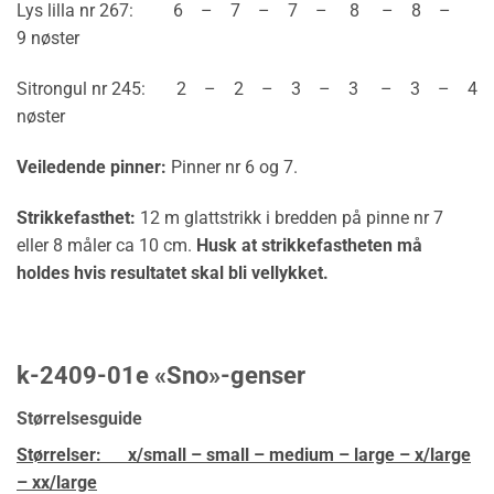
Lys lilla nr 267: 6 – 7 – 7 – 8 – 8 –
9 nøster
Sitrongul nr 245: 2 – 2 – 3 – 3 – 3 – 4
nøster
Veiledende pinner:
Pinner nr 6 og 7.
Strikkefasthet:
12 m glattstrikk i bredden på pinne nr 7
eller 8 måler ca 10 cm.
Husk at strikkefastheten må
holdes hvis resultatet skal bli vellykket.
k-2409-01e «Sno»-genser
Størrelsesguide
Størrelser:
x/small – small – medium – large – x/large
– xx/large