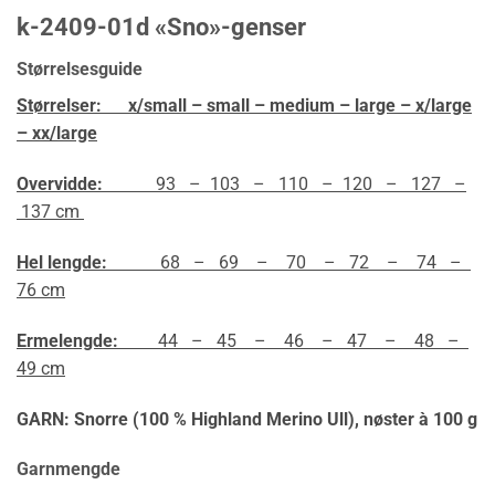
k-2409-01d «Sno»-genser
Størrelsesguide
Størrelser:
x/small – small – medium – large – x/large
– xx/large
Overvidde:
93 – 103 – 110 – 120 – 127 –
137 cm
Hel lengde:
68 – 69 – 70 – 72 – 74 –
76 cm
Ermelengde:
44 – 45 – 46 – 47 – 48 –
49 cm
GARN: Snorre (100 % Highland Merino Ull),
nøster à 100 g
Garnmengde