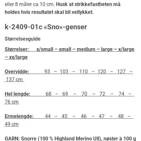
eller 8 måler ca 10 cm.
Husk at strikkefastheten må
holdes hvis resultatet skal bli vellykket.
k-2409-01c «Sno»-genser
Størrelsesguide
Størrelser:
x/small – small – medium – large – x/large
– xx/large
Overvidde:
93 – 103 – 110 – 120 – 127 –
137 cm
Hel lengde:
68 – 69 – 70 – 72 – 74 –
76 cm
Ermelengde:
44 – 45 – 46 – 47 – 48 –
49 cm
GARN: Snorre (100 % Highland Merino Ull),
nøster à 100 g