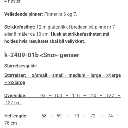
4 nøster
Veiledende pinner:
Pinner nr 6 og 7.
Strikkefasthet:
12 m glattstrikk i bredden på pinne nr 7
eller 8 måler ca 10 cm.
Husk at strikkefastheten må
holdes hvis resultatet skal bli vellykket.
k-2409-01b «Sno»-genser
Størrelsesguide
Størrelser:
x/small – small – medium – large – x/large
– xx/large
Overvidde:
93 – 103 – 110 – 120 – 127 –
137 cm
Hel lengde:
68 – 69 – 70 – 72 – 74 –
76 cm