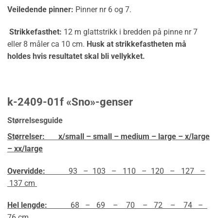
Veiledende pinner:
Pinner nr 6 og 7.
Strikkefasthet:
12 m glattstrikk i bredden på pinne nr 7
eller 8 måler ca 10 cm.
Husk at strikkefastheten må
holdes hvis resultatet skal bli vellykket.
k-2409-01f «Sno»-genser
Størrelsesguide
Størrelser:
x/small – small – medium – large – x/large
– xx/large
Overvidde:
93 – 103 – 110 – 120 – 127 –
137 cm
Hel lengde:
68 – 69 – 70 – 72 – 74 –
76 cm