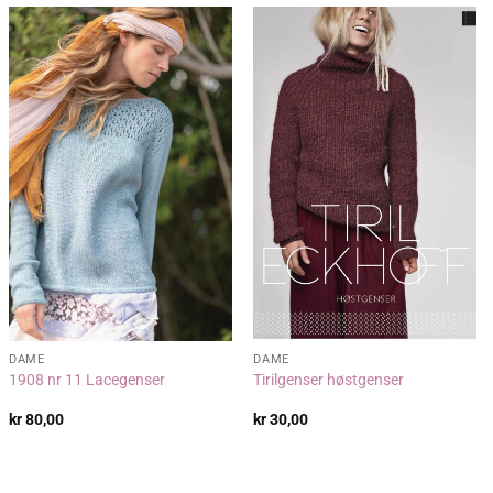
DAME
DAME
1908 nr 11 Lacegenser
Tirilgenser høstgenser
kr
80,00
kr
30,00