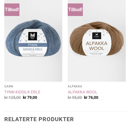
Tilbud!
Tilbud!
GARN
ALPAKKA
TYNN KIDSILK ERLE
ALPAKKA WOOL
Opprinnelig
Nåværende
Opprinnelig
Nåværende
kr
125,00
kr
79,00
kr
95,00
kr
76,00
pris
pris
pris
pris
var:
er:
var:
er:
kr 125,00.
kr 79,00.
kr 95,00.
kr 76,00.
RELATERTE PRODUKTER