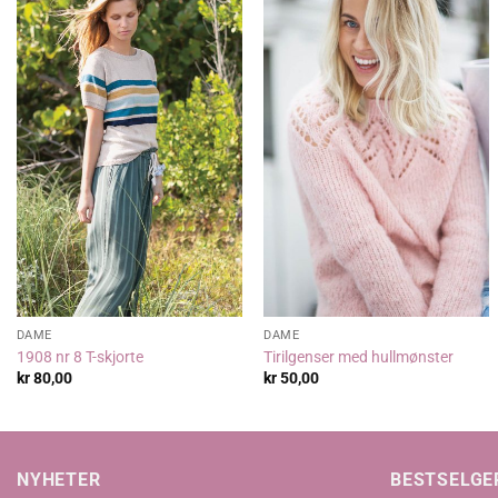
DAME
DAME
1908 nr 8 T-skjorte
Tirilgenser med hullmønster
kr
80,00
kr
50,00
NYHETER
BESTSELGE