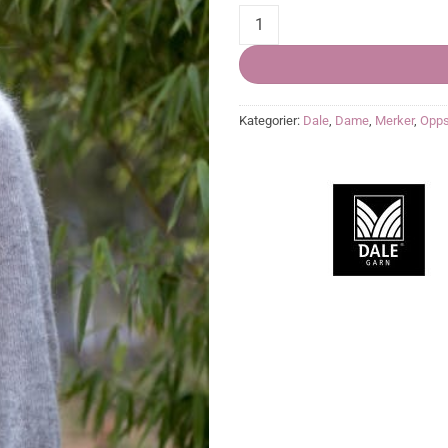
Veil Jumper, PDF quantity
Kategorier:
Dale
,
Dame
,
Merker
,
Opps