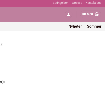
Betingelser-
Om oss
Kontakt oss
KR
0,00
Nyheter
Sommer
LE
er):