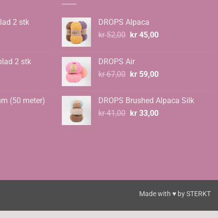
lad 2 stk
DROPS Alpaca
Opprinnelig
Nåværende
kr
52,00
kr
45,00
pris
pris
var:
er:
blad 2 stk
DROPS Air
kr 52,00.
kr 45,00.
Opprinnelig
Nåværende
kr
67,00
kr
59,00
pris
pris
var:
er:
mm (50 meter)
DROPS Brushed Alpaca Silk
kr 67,00.
kr 59,00.
Opprinnelig
Nåværende
kr
41,00
kr
33,00
pris
pris
var:
er:
kr 41,00.
kr 33,00.
Made with ♥ by
STERKT