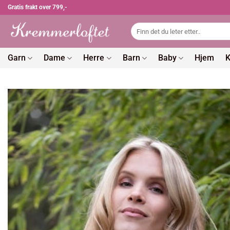
Skip
Gratis frakt over 799,-
to
Søk
content
etter:
Garn
Dame
Herre
Barn
Baby
Hjem
K