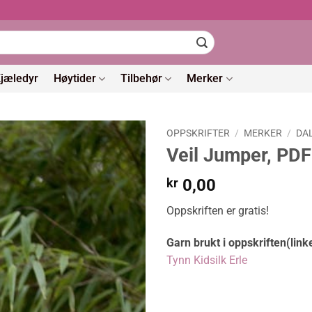
jæledyr
Høytider
Tilbehør
Merker
OPPSKRIFTER
/
MERKER
/
DA
Veil Jumper, PDF
kr
0,00
Oppskriften er gratis!
Garn brukt i oppskriften(link
Tynn Kidsilk Erle