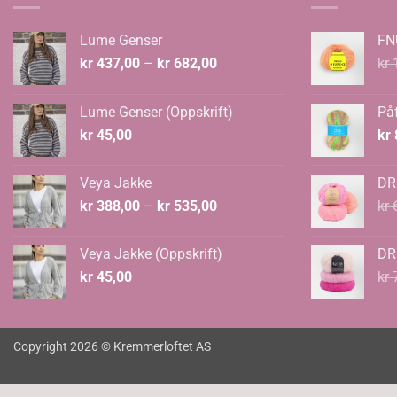
Lume Genser
FN
Prisområde:
kr
437,00
–
kr
682,00
kr
1
kr 437,00
til
Lume Genser (Oppskrift)
Påf
kr 682,00
kr
45,00
kr
Veya Jakke
DR
Prisområde:
kr
388,00
–
kr
535,00
kr
6
kr 388,00
til
Veya Jakke (Oppskrift)
DR
kr 535,00
kr
45,00
kr
7
Copyright 2026 © Kremmerloftet AS