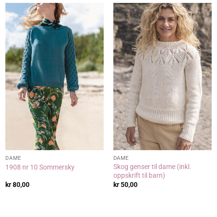
DAME
DAME
Skog genser til dame (inkl.
1908 nr 10 Sommersky
oppskrift til barn)
kr
80,00
kr
50,00