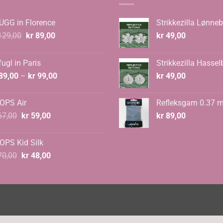
UGG in Florence
Strikkezilla Lønneb
Opprinnelig
Nåværende
29,00
kr
89,00
kr
49,00
pris
pris
var:
er:
ugl in Paris
Strikkezilla Hassel
kr 129,00.
kr 89,00.
Prisområde:
89,00
–
kr
99,00
kr
49,00
kr 89,00
til
OPS Air
Refleksgarn 0.37 
kr 99,00
Opprinnelig
Nåværende
7,00
kr
59,00
kr
89,00
pris
pris
var:
er:
OPS Kid Silk
kr 67,00.
kr 59,00.
Opprinnelig
Nåværende
0,00
kr
48,00
pris
pris
var:
er:
kr 70,00.
kr 48,00.