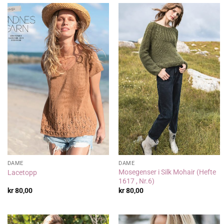
DAME
DAME
Mosegenser i Silk Mohair (Hefte
Lacetopp
1617 , Nr.6)
kr
80,00
kr
80,00