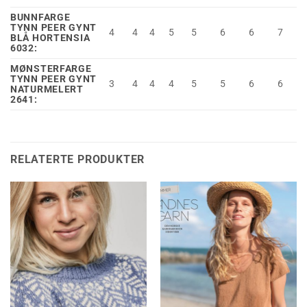
BUNNFARGE
TYNN PEER GYNT
4
4
4
5
5
6
6
7
BLÅ HORTENSIA
6032:
MØNSTERFARGE
TYNN PEER GYNT
3
4
4
4
5
5
6
6
NATURMELERT
2641:
RELATERTE PRODUKTER