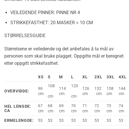
VEILEDENDE PINNER:
PINNE NR 4
STRIKKEFASTHET:
20 MASKER = 10 CM
STØRRELSESGUIDE
Størrelsene er veiledende og det anbefales å ta mål av
personen som skal bruke plagget. Oppgitte mål er beregnet
etter oppgitt strikkefasthet.
XS
S
M
L
XL
2XL
3XL
4XL
108
120
96
114
126
132
138
144
OVERVIDDE:
cm
cm
cm
cm
cm
cm
cm
cm
67
68
69
70
71
72
73
74
HEL LENGDE:
CA
cm
cm
cm
cm
cm
cm
cm
cm
ERMELENGDE:
53
53
53
53
53
53
53
53