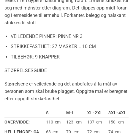
felles til en dypere halsutringning foran. Ermene strikkes for
seg med mønster etter diagram. Det klippes opp midt foran
og i ermesidene til ermehull. Forkanter, belegg og halskant
strikkes til slutt.
VEILEDENDE PINNER:
PINNE NR 3
STRIKKEFASTHET:
27 MASKER = 10 CM
TILBEHØR:
9 KNAPPER
STØRRELSESGUIDE
Størrelsene er veiledende og det anbefales å ta mål av
personen som skal bruke plagget. Oppgitte mål er beregnet
etter oppgitt strikkefasthet.
S
M-L
XL-2XL
3XL-4XL
OVERVIDDE:
110 cm
123 cm
137 cm
150 cm
HEL LENGDE: CA
68 cm
70 cm
72 cm
74 cm