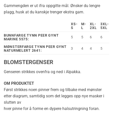
Garnmengden er ut ifra oppgitte mål. Ønsker du lengre
plagg, husk at du kanskje trenger ekstra garn.
XS-
M-
XL-
3XL-
S
L
2XL
5XL
BUNNFARGE TYNN PEER GYNT
5
5
6
6
MARINE 5575:
MØNSTERFARGE TYNN PEER GYNT
3
4
4
5
NATURMELERT 2641:
BLOMSTERGENSER
Genseren strikkes ovenfra og ned i Alpakka.
OM PRODUKTET
Først strikkes noen pinner frem og tilbake med mønster
etter diagram, samtidig som det legges opp nye masker i
slutten av
hver pinne for å forme en dypere halsutringning foran.