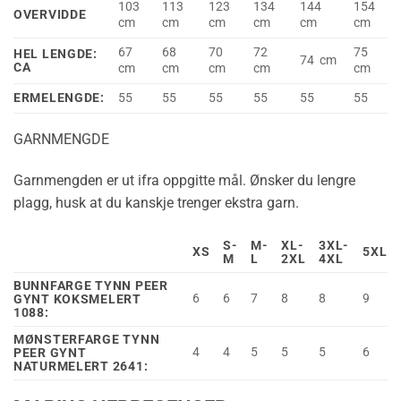
103
113
123
134
144
154
OVERVIDDE
cm
cm
cm
cm
cm
cm
67
68
70
72
75
HEL LENGDE:
74 cm
CA
cm
cm
cm
cm
cm
ERMELENGDE:
55
55
55
55
55
55
GARNMENGDE
Garnmengden er ut ifra oppgitte mål. Ønsker du lengre
plagg, husk at du kanskje trenger ekstra garn.
S-
M-
XL-
3XL-
XS
5XL
M
L
2XL
4XL
BUNNFARGE TYNN PEER
6
6
7
8
8
9
GYNT KOKSMELERT
1088:
MØNSTERFARGE TYNN
4
4
5
5
5
6
PEER GYNT
NATURMELERT 2641: