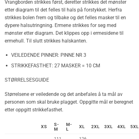
Vrangborden strikkes først, deretter strikkes det mønster
etter diagram til det felles til hals på forstykket. Herfra
strikkes bolen frem og tilbake og det felles masker til en
dypere halsutringning. Ermene strikkes for seg med
mønster etter diagram. Det klippes opp i ermesidene til
ermehull. Til slutt strikkes halskanten.
VEILEDENDE PINNER:
PINNE NR 3
STRIKKEFASTHET:
27 MASKER = 10 CM
STØRRELSESGUIDE
Størrelsene er veiledende og det anbefales å ta mål av
personen som skal bruke plagget. Oppgitte mål er beregnet
etter oppgitt strikkefasthet.
S-
M-
XS
XL
2XL
3XL
4XL
5XL
M
L
111
126