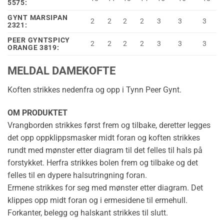
5575:
GYNT MARSIPAN
2
2
2
2
3
3
3
2321:
PEER GYNTSPICY
2
2
2
2
3
3
3
ORANGE 3819:
MELDAL DAMEKOFTE
Koften strikkes nedenfra og opp i Tynn Peer Gynt.
OM PRODUKTET
Vrangborden strikkes først frem og tilbake, deretter legges
det opp oppklippsmasker midt foran og koften strikkes
rundt med mønster etter diagram til det felles til hals på
forstykket. Herfra strikkes bolen frem og tilbake og det
felles til en dypere halsutringning foran.
Ermene strikkes for seg med mønster etter diagram. Det
klippes opp midt foran og i ermesidene til ermehull.
Forkanter, belegg og halskant strikkes til slutt.