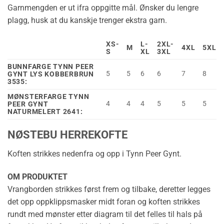
Garnmengden er ut ifra oppgitte mål. Ønsker du lengre
plagg, husk at du kanskje trenger ekstra garn.
XS-
L-
2XL-
M
4XL
5XL
S
XL
3XL
BUNNFARGE TYNN PEER
5
5
6
6
7
8
GYNT LYS KOBBERBRUN
3535:
MØNSTERFARGE TYNN
4
4
4
5
5
5
PEER GYNT
NATURMELERT 2641:
NØSTEBU HERREKOFTE
Koften strikkes nedenfra og opp i Tynn Peer Gynt.
OM PRODUKTET
Vrangborden strikkes først frem og tilbake, deretter legges
det opp oppklippsmasker midt foran og koften strikkes
rundt med mønster etter diagram til det felles til hals på