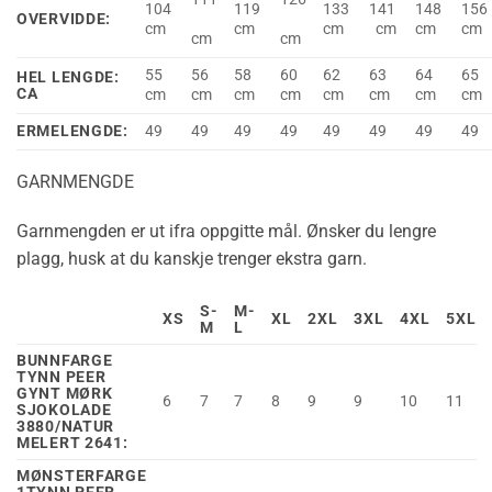
104
119
133
141
148
156
OVERVIDDE:
cm
cm
cm
cm
cm
cm
cm
cm
55
56
58
60
62
63
64
65
HEL LENGDE:
CA
cm
cm
cm
cm
cm
cm
cm
cm
ERMELENGDE:
49
49
49
49
49
49
49
49
GARNMENGDE
Garnmengden er ut ifra oppgitte mål. Ønsker du lengre
plagg, husk at du kanskje trenger ekstra garn.
S-
M-
XS
XL
2XL
3XL
4XL
5XL
M
L
BUNNFARGE
TYNN PEER
GYNT MØRK
6
7
7
8
9
9
10
11
SJOKOLADE
3880/NATUR
MELERT 2641:
MØNSTERFARGE