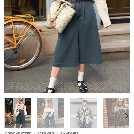
OPPSKRIFTER
/
MERKER
/
SANDNES