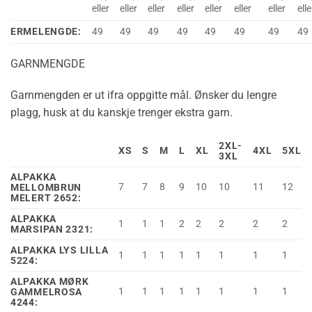
eller
eller
eller
eller
eller
eller
eller
elle
ERMELENGDE:
49
49
49
49
49
49
49
49
GARNMENGDE
Garnmengden er ut ifra oppgitte mål. Ønsker du lengre
plagg, husk at du kanskje trenger ekstra garn.
2XL-
XS
S
M
L
XL
4XL
5XL
3XL
ALPAKKA
7
7
8
9
10
10
11
12
MELLOMBRUN
MELERT 2652:
ALPAKKA
1
1
1
2
2
2
2
2
MARSIPAN 2321:
ALPAKKA LYS LILLA
1
1
1
1
1
1
1
1
5224:
ALPAKKA MØRK
1
1
1
1
1
1
1
1
GAMMELROSA
4244: