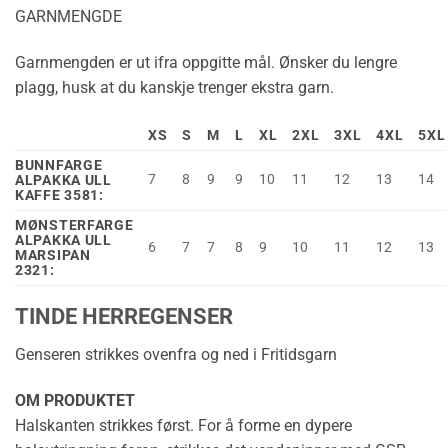
GARNMENGDE
Garnmengden er ut ifra oppgitte mål. Ønsker du lengre
plagg, husk at du kanskje trenger ekstra garn.
XS
S
M
L
XL
2XL
3XL
4XL
5XL
BUNNFARGE
7
8
9
9
10
11
12
13
14
ALPAKKA ULL
KAFFE 3581:
MØNSTERFARGE
ALPAKKA ULL
6
7
7
8
9
10
11
12
13
MARSIPAN
2321:
TINDE HERREGENSER
Genseren strikkes ovenfra og ned i Fritidsgarn
OM PRODUKTET
Halskanten strikkes først. For å forme en dypere