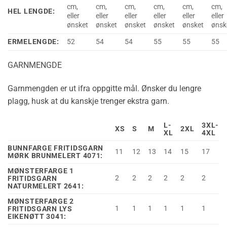
cm,
cm,
cm,
cm,
cm,
cm,
HEL LENGDE:
eller
eller
eller
eller
eller
eller
ønsket
ønsket
ønsket
ønsket
ønsket
ønsk
ERMELENGDE:
52
54
54
55
55
55
GARNMENGDE
Garnmengden er ut ifra oppgitte mål. Ønsker du lengre
plagg, husk at du kanskje trenger ekstra garn.
L-
3XL-
XS
S
M
2XL
XL
4XL
BUNNFARGE FRITIDSGARN
11
12
13
14
15
17
MØRK BRUNMELERT 4071:
MØNSTERFARGE 1
2
2
2
2
2
2
FRITIDSGARN
NATURMELERT 2641:
MØNSTERFARGE 2
1
1
1
1
1
1
FRITIDSGARN LYS
EIKENØTT 3041: