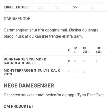
ERMELENGDE:
55
55
55
55
GARNMENGDE
Garnmengden er ut ifra oppgitte mål. Ønsker du lengre
plagg, husk at du kanskje trenger ekstra garn.
M-
XL-
3XL-
S
L
2XL
4XL
BUNNFARGE SISU MØRK
8
9
11
13
SJOKOLADE 3880:
MØNSTERFARGE SISU LYS KALK
5
6
7
8
2319:
HEGE DAMEGENSER
Genseren strikkes rundt nedenfra og opp i Tynn Peer Gynt.
OM PRODUKTET