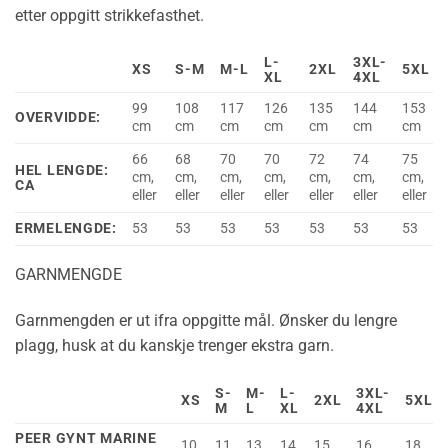
etter oppgitt strikkefasthet.
L-
3XL-
XS
S-M
M-L
2XL
5XL
XL
4XL
99
108
117
126
135
144
153
OVERVIDDE:
cm
cm
cm
cm
cm
cm
cm
66
68
70
70
72
74
75
HEL LENGDE:
cm,
cm,
cm,
cm,
cm,
cm,
cm,
CA
eller
eller
eller
eller
eller
eller
eller
ERMELENGDE:
53
53
53
53
53
53
53
GARNMENGDE
Garnmengden er ut ifra oppgitte mål. Ønsker du lengre
plagg, husk at du kanskje trenger ekstra garn.
S-
M-
L-
3XL-
XS
2XL
5XL
M
L
XL
4XL
PEER GYNT MARINE
10
11
13
14
15
16
18