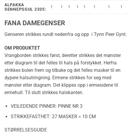
ALPAKKA
1
1
1
1
1
1
1
1
SENNEPSGUL 2335:
FANA DAMEGENSER
Genseren strikkes rundt nedenfra og opp i Tynn Peer Gynt.
OM PRODUKTET
Vrangborden strikkes først, deretter strikkes det mønster
etter diagram til det felles til hals på forstykket. Herfra
strikkes bolen frem og tilbake og det felles masker til en
dypere halsutringning. Ermene strikkes for seg med
mønster etter diagram. Det klippes opp i ermesidene til
ermehull. Til slutt strikkes halskanten.
VEILEDENDE PINNER:
PINNE NR 3
STRIKKEFASTHET:
27 MASKER = 10 CM
STØRRELSESGUIDE