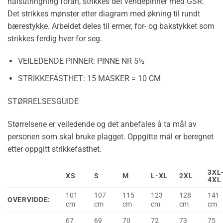
halsutringning foran, strikkes det vendepinner med GSR.
Det strikkes mønster etter diagram med økning til rundt
bærestykke. Arbeidet deles til ermer, for- og bakstykket som
strikkes ferdig hver for seg.
VEILEDENDE PINNER:
PINNE NR 5½
STRIKKEFASTHET:
15 MASKER = 10 CM
STØRRELSESGUIDE
Størrelsene er veiledende og det anbefales å ta mål av
personen som skal bruke plagget. Oppgitte mål er beregnet
etter oppgitt strikkefasthet.
3XL
XS
S
M
L-XL
2XL
4XL
101
107
115
123
128
141
OVERVIDDE:
cm
cm
cm
cm
cm
cm
67
69
70
72
73
75