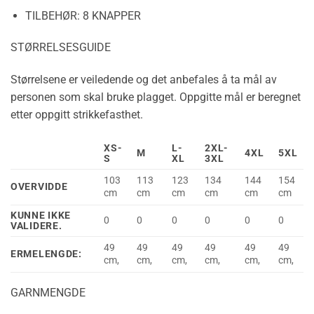
TILBEHØR:
8 KNAPPER
STØRRELSESGUIDE
Størrelsene er veiledende og det anbefales å ta mål av
personen som skal bruke plagget. Oppgitte mål er beregnet
etter oppgitt strikkefasthet.
XS-
L-
2XL-
M
4XL
5XL
S
XL
3XL
103
113
123
134
144
154
OVERVIDDE
cm
cm
cm
cm
cm
cm
KUNNE IKKE
0
0
0
0
0
0
VALIDERE.
49
49
49
49
49
49
ERMELENGDE:
cm,
cm,
cm,
cm,
cm,
cm,
GARNMENGDE