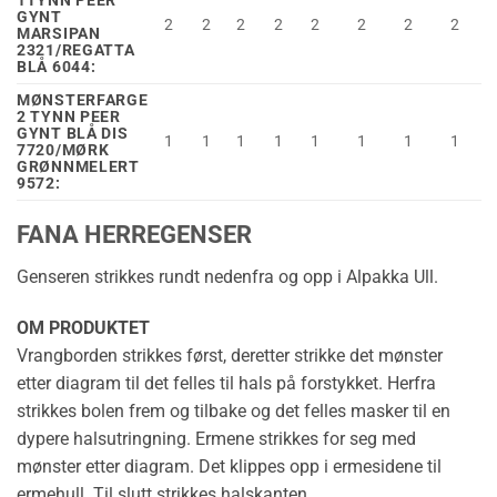
1TYNN PEER
GYNT
2
2
2
2
2
2
2
2
MARSIPAN
2321/REGATTA
BLÅ 6044:
MØNSTERFARGE
2 TYNN PEER
GYNT BLÅ DIS
1
1
1
1
1
1
1
1
7720/MØRK
GRØNNMELERT
9572:
FANA HERREGENSER
Genseren strikkes rundt nedenfra og opp i Alpakka Ull.
OM PRODUKTET
Vrangborden strikkes først, deretter strikke det mønster
etter diagram til det felles til hals på forstykket. Herfra
strikkes bolen frem og tilbake og det felles masker til en
dypere halsutringning. Ermene strikkes for seg med
mønster etter diagram. Det klippes opp i ermesidene til
ermehull. Til slutt strikkes halskanten.