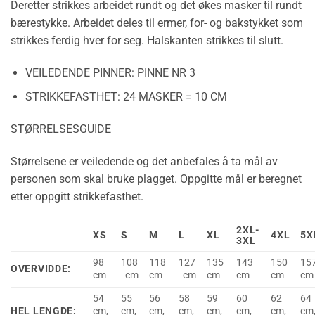
Deretter strikkes arbeidet rundt og det økes masker til rundt
bærestykke. Arbeidet deles til ermer, for- og bakstykket som
strikkes ferdig hver for seg. Halskanten strikkes til slutt.
VEILEDENDE PINNER:
PINNE NR 3
STRIKKEFASTHET:
24 MASKER = 10 CM
STØRRELSESGUIDE
Størrelsene er veiledende og det anbefales å ta mål av
personen som skal bruke plagget. Oppgitte mål er beregnet
etter oppgitt strikkefasthet.
2XL-
XS
S
M
L
XL
4XL
5X
3XL
98
108
118
127
135
143
150
15
OVERVIDDE:
cm
cm
cm
cm
cm
cm
cm
cm
54
55
56
58
59
60
62
64
HEL LENGDE:
cm,
cm,
cm,
cm,
cm,
cm,
cm,
cm