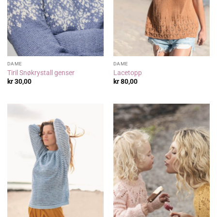
DAME
DAME
Tiril Snøkrystall genser
Lacetopp
kr
30,00
kr
80,00