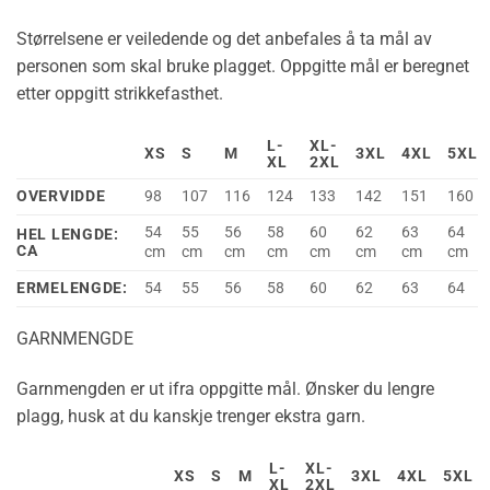
Størrelsene er veiledende og det anbefales å ta mål av
personen som skal bruke plagget. Oppgitte mål er beregnet
etter oppgitt strikkefasthet.
L-
XL-
XS
S
M
3XL
4XL
5XL
XL
2XL
OVERVIDDE
98
107
116
124
133
142
151
160
54
55
56
58
60
62
63
64
HEL LENGDE:
CA
cm
cm
cm
cm
cm
cm
cm
cm
ERMELENGDE:
54
55
56
58
60
62
63
64
GARNMENGDE
Garnmengden er ut ifra oppgitte mål. Ønsker du lengre
plagg, husk at du kanskje trenger ekstra garn.
L-
XL-
XS
S
M
3XL
4XL
5XL
XL
2XL