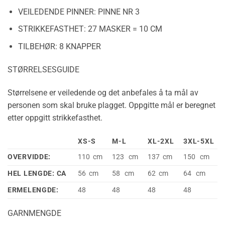
VEILEDENDE PINNER:
PINNE NR 3
STRIKKEFASTHET:
27 MASKER = 10 CM
TILBEHØR:
8 KNAPPER
STØRRELSESGUIDE
Størrelsene er veiledende og det anbefales å ta mål av
personen som skal bruke plagget. Oppgitte mål er beregnet
etter oppgitt strikkefasthet.
XS-S
M-L
XL-2XL
3XL-5XL
OVERVIDDE:
110 cm
123 cm
137 cm
150 cm
HEL LENGDE: CA
56 cm
58 cm
62 cm
64 cm
ERMELENGDE:
48
48
48
48
GARNMENGDE