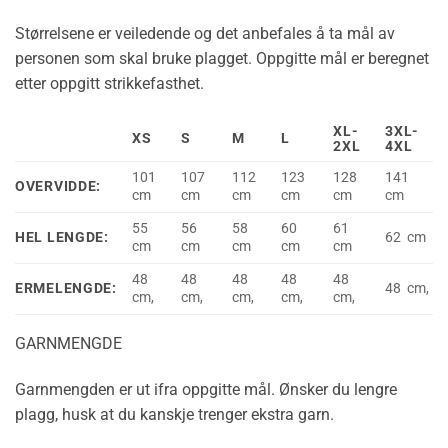
Størrelsene er veiledende og det anbefales å ta mål av
personen som skal bruke plagget. Oppgitte mål er beregnet
etter oppgitt strikkefasthet.
XL-
3XL-
XS
S
M
L
2XL
4XL
101
107
112
123
128
141
OVERVIDDE:
cm
cm
cm
cm
cm
cm
55
56
58
60
61
HEL LENGDE:
62 cm
cm
cm
cm
cm
cm
48
48
48
48
48
ERMELENGDE:
48 cm,
cm,
cm,
cm,
cm,
cm,
GARNMENGDE
Garnmengden er ut ifra oppgitte mål. Ønsker du lengre
plagg, husk at du kanskje trenger ekstra garn.