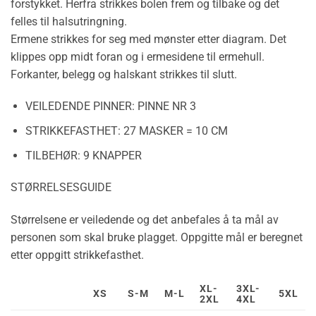
forstykket. Herfra strikkes bolen frem og tilbake og det
felles til halsutringning.
Ermene strikkes for seg med mønster etter diagram. Det
klippes opp midt foran og i ermesidene til ermehull.
Forkanter, belegg og halskant strikkes til slutt.
VEILEDENDE PINNER:
PINNE NR 3
STRIKKEFASTHET:
27 MASKER = 10 CM
TILBEHØR:
9 KNAPPER
STØRRELSESGUIDE
Størrelsene er veiledende og det anbefales å ta mål av
personen som skal bruke plagget. Oppgitte mål er beregnet
etter oppgitt strikkefasthet.
XL-
3XL-
XS
S-M
M-L
5XL
2XL
4XL