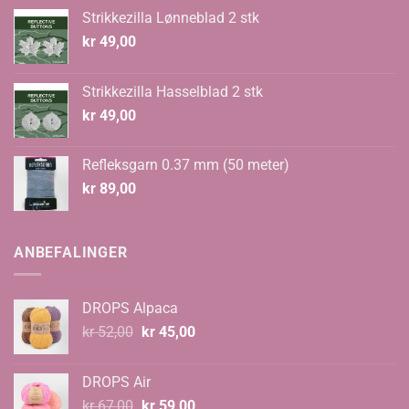
Strikkezilla Lønneblad 2 stk
kr
49,00
Strikkezilla Hasselblad 2 stk
kr
49,00
Refleksgarn 0.37 mm (50 meter)
kr
89,00
ANBEFALINGER
DROPS Alpaca
Opprinnelig
Nåværende
kr
52,00
kr
45,00
pris
pris
var:
er:
DROPS Air
kr 52,00.
kr 45,00.
Opprinnelig
Nåværende
kr
67,00
kr
59,00