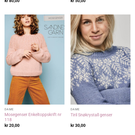
kr
80,00
kr
50,00
DAME
DAME
Mosegenser Enkeltoppskrift nr
Tiril Snøkrystall genser
118
kr
20,00
kr
30,00