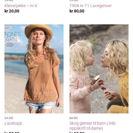
DAME
DAME
Kløverjakke – nr 6
1908 nr 11 Lacegenser
kr
20,00
kr
80,00
DAME
BARN
Skog genser til barn ( inkl.
Lacetopp
oppskrift til dame)