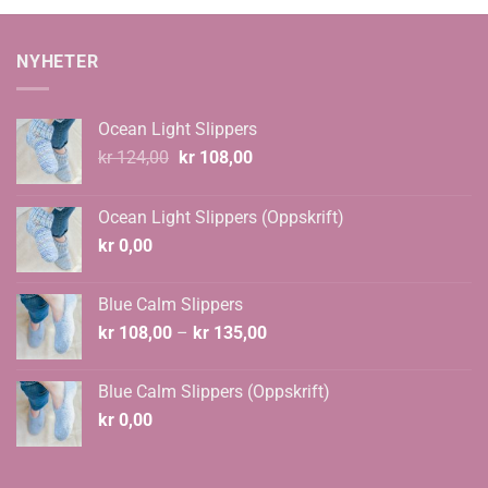
NYHETER
Ocean Light Slippers
Opprinnelig
Nåværende
kr
124,00
kr
108,00
pris
pris
var:
er:
Ocean Light Slippers (Oppskrift)
kr 124,00.
kr 108,00.
kr
0,00
Blue Calm Slippers
Prisområde:
kr
108,00
–
kr
135,00
kr 108,00
til
Blue Calm Slippers (Oppskrift)
kr 135,00
kr
0,00