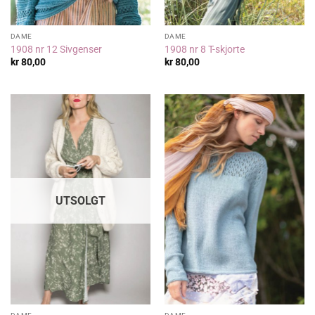
DAME
DAME
1908 nr 12 Sivgenser
1908 nr 8 T-skjorte
kr
80,00
kr
80,00
UTSOLGT