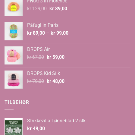
FNUGG in Florence
Opprinnelig
Nåværende
kr
129,00
kr
89,00
pris
pris
var:
er:
Påfugl in Paris
kr 129,00.
kr 89,00.
Prisområde:
kr
89,00
–
kr
99,00
kr 89,00
til
DROPS Air
kr 99,00
Opprinnelig
Nåværende
kr
67,00
kr
59,00
pris
pris
var:
er:
DROPS Kid Silk
kr 67,00.
kr 59,00.
Opprinnelig
Nåværende
kr
70,00
kr
48,00
pris
pris
var:
er:
kr 70,00.
kr 48,00.
TILBEHØR
Strikkezilla Lønneblad 2 stk
kr
49,00