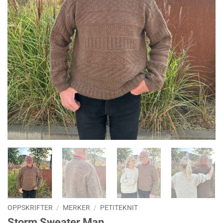
OPPSKRIFTER
/
MERKER
/
PETITEKNIT
Storm Sweater Man