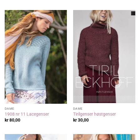
DAME
DAME
1908 nr 11 Lacegenser
Tirilgenser høstgenser
kr
80,00
kr
30,00