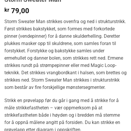
kr
79,00
Storm Sweater Man strikkes ovenfra og ned i strukturstrikk.
Først strikkes bakstykket, som formes med forkortede
pinner (vendepinner) for å danne skulderhelling. Deretter
plukkes masker opp til skuldrene, som samles foran til
forstykket. Forstykke og bakstykke samles under
ermehullet og danner bolen, som strikkes rett ned. Ermene
strikkes rundt på strømpepinner eller med Magic Loop-
teknikk. Det strikkes vrangbordkant i halsen, som brettes og
strikkes ned. Storm Sweater Man strikkes i strukturstrikk
som består av fire forskjellige mønstersegmenter.
Strikk en prøvelapp før du går i gang med å strikke for å
måle strikkefastheten – vær oppmerksom på at
strikkefastheten både i høyden og i bredden må stemme
for å oppnå målene angitt på forsiden. Du kan strikke en
prøvelapp etter diagram i oppskriften.