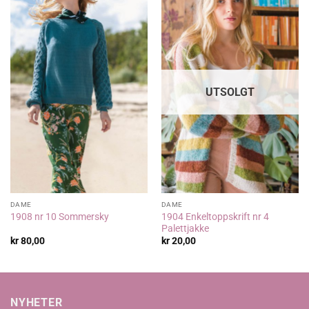
UTSOLGT
DAME
DAME
1904 Enkeltoppskrift nr 4
1908 nr 10 Sommersky
Palettjakke
kr
80,00
kr
20,00
NYHETER