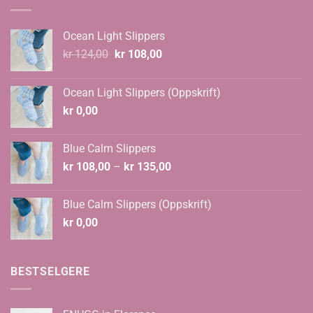
Ocean Light Slippers
Opprinnelig
Nåværende
kr
124,00
kr
108,00
pris
pris
var:
er:
Ocean Light Slippers (Oppskrift)
kr 124,00.
kr 108,00.
kr
0,00
Blue Calm Slippers
Prisområde:
kr
108,00
–
kr
135,00
kr 108,00
til
Blue Calm Slippers (Oppskrift)
kr 135,00
kr
0,00
BESTSELGERE