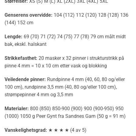
Størrelser:
XS (S) M (L) XL (2XL) 3XL (4XL) 5XL
Genserens overvidde:
104 (112) 112 (120) 128 (128) 136
(144) 152 cm
Lengde:
69 (70) 71 (72) 74 (75) 77 (78) 79 cm målt midt
bak, ekskl. halskant
Strikkefasthet:
20 masker x 32 pinner i strukturstrikk på
pinne 4 mm = 10 x 10 cm etter vask og blokking
Veiledende pinner:
Rundpinne 4 mm (40, 60, 80 og/eller
100 cm), rundpinne 3,5 mm (40, 80 og/eller 100 cm),
strømpepinner 4 mm og 3,5 mm
Materialer:
800 (850) 850-900 (900) 900 (900-950) 950
(1000) 1050 g Peer Gynt fra Sandnes Garn (50 g = 91 m)
Vanskelighetsgrad:
★ ★ ★ ★ (4 av 5)