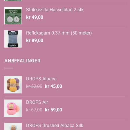
Strikkezilla Hasselblad 2 stk
kr
49,00
Refleksgarn 0.37 mm (50 meter)
kr
89,00
ANBEFALINGER
DROPS Alpaca
Opprinnelig
Nåværende
kr
52,00
kr
45,00
pris
pris
var:
er:
DROPS Air
kr 52,00.
kr 45,00.
Opprinnelig
Nåværende
kr
67,00
kr
59,00
pris
pris
var:
er:
DROPS Brushed Alpaca Silk
kr 67,00.
kr 59,00.