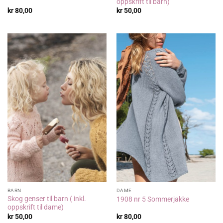
oppskrift til barn)
kr
80,00
kr
50,00
BARN
DAME
Skog genser til barn ( inkl.
1908 nr 5 Sommerjakke
oppskrift til dame)
kr
50,00
kr
80,00