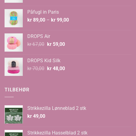
pris
pris
var:
er:
Påfugl in Paris
kr 129,00.
kr 89,00.
Prisområde:
kr
89,00
–
kr
99,00
kr 89,00
til
DROPS Air
kr 99,00
Opprinnelig
Nåværende
kr
67,00
kr
59,00
pris
pris
var:
er:
DROPS Kid Silk
kr 67,00.
kr 59,00.
Opprinnelig
Nåværende
kr
70,00
kr
48,00
pris
pris
var:
er:
kr 70,00.
kr 48,00.
TILBEHØR
Strikkezilla Lønneblad 2 stk
kr
49,00
Strikkezilla Hasselblad 2 stk