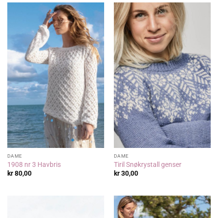
DAME
DAME
1908 nr 3 Havbris
Tiril Snøkrystall genser
kr
80,00
kr
30,00