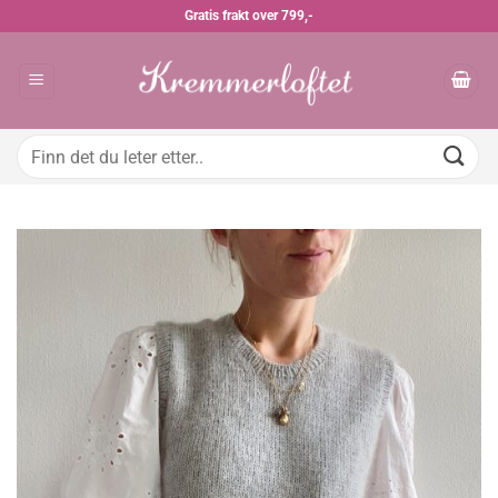
Skip
Gratis frakt over 799,-
to
content
Søk
etter: