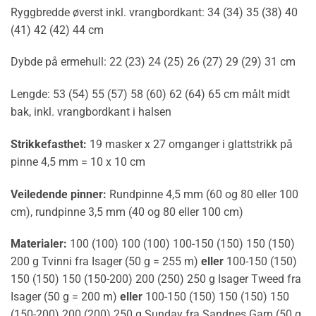
Ryggbredde øverst inkl. vrangbordkant: 34 (34) 35 (38) 40
(41) 42 (42) 44 cm
Dybde på ermehull: 22 (23) 24 (25) 26 (27) 29 (29) 31 cm
Lengde: 53 (54) 55 (57) 58 (60) 62 (64) 65 cm målt midt
bak, inkl. vrangbordkant i halsen
Strikkefasthet:
19 masker x 27 omganger i glattstrikk på
pinne 4,5 mm = 10 x 10 cm
Veiledende pinner:
Rundpinne 4,5 mm (60 og 80 eller 100
cm), rundpinne 3,5 mm (40 og 80 eller 100 cm)
Materialer:
100 (100) 100 (100) 100-150 (150) 150 (150)
200 g Tvinni fra Isager (50 g = 255 m)
eller
100-150 (150)
150 (150) 150 (150-200) 200 (250) 250 g Isager Tweed fra
Isager (50 g = 200 m)
eller
100-150 (150) 150 (150) 150
(150-200) 200 (200) 250 g Sunday fra Sandnes Garn (50 g