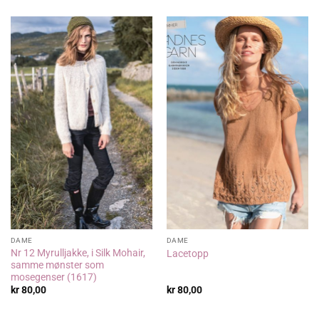
DAME
DAME
Nr 12 Myrulljakke, i Silk Mohair,
Lacetopp
samme mønster som
mosegenser (1617)
kr
80,00
kr
80,00