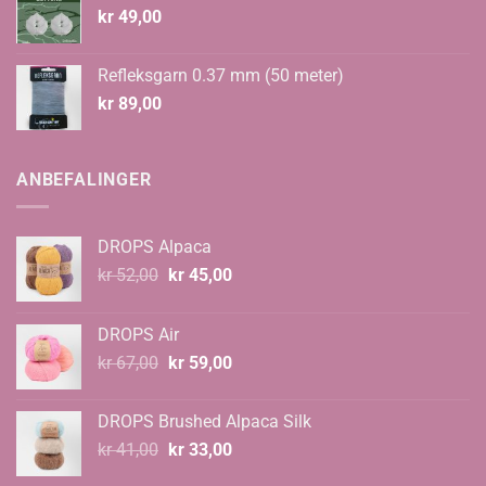
kr
49,00
Refleksgarn 0.37 mm (50 meter)
kr
89,00
ANBEFALINGER
DROPS Alpaca
Opprinnelig
Nåværende
kr
52,00
kr
45,00
pris
pris
var:
er:
DROPS Air
kr 52,00.
kr 45,00.
Opprinnelig
Nåværende
kr
67,00
kr
59,00
pris
pris
var:
er:
DROPS Brushed Alpaca Silk
kr 67,00.
kr 59,00.
Opprinnelig
Nåværende
kr
41,00
kr
33,00
pris
pris