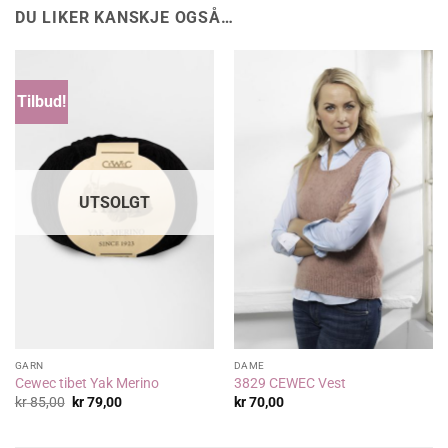
DU LIKER KANSKJE OGSÅ…
Tilbud!
UTSOLGT
GARN
DAME
Cewec tibet Yak Merino
3829 CEWEC Vest
Opprinnelig
Nåværende
kr
85,00
kr
79,00
kr
70,00
pris
pris
var:
er:
kr 85,00.
kr 79,00.