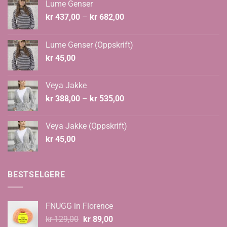
Lume Genser
Prisområde:
kr
437,00
–
kr
682,00
kr 437,00
til
Lume Genser (Oppskrift)
kr 682,00
kr
45,00
Veya Jakke
Prisområde:
kr
388,00
–
kr
535,00
kr 388,00
til
Veya Jakke (Oppskrift)
kr 535,00
kr
45,00
BESTSELGERE
FNUGG in Florence
Opprinnelig
Nåværende
kr
129,00
kr
89,00