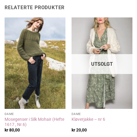
RELATERTE PRODUKTER
UTSOLGT
DAME
DAME
Mosegenser i Silk Mohair (Hefte
Kløverjakke – nr 6
1617 , Nr.6)
kr
80,00
kr
20,00