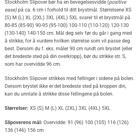
Stockholm Slipover bør ha en bevegelsesvidde (
positive
ease)
på ca. 6 cm i forhold til ditt brystmål. Størrelsene XS
(S) M (L) XL (2XL) 3XL (4XL) 5XL svarer til et brystmål på
80-85 (85-90) 90-95 (95-100) 100-110 (110-120) 120-130
(130-140) 140-150 cm. Mål deg selv før du går i gang med
å strikke, for å vurdere hvilken størrelse som vil passe deg
best. Dersom du f. eks. måler 90 cm rundt om brystet (eller
det bredeste sted på din overkropp), bør du strikke str. S,
som har overvidde 96 cm.
Stockholm Slipover strikkes med fellinger i sidene på bolen.
Dersom brystet ikke er det bredeste sted på kroppen din,
kan du unnlate å strikke disse fellingene på bolen.
Størrelser:
XS (S) M (L) XL (2XL) 3XL (4XL) 5XL
Slipoverens mål:
Overvidde: 91 (96) 100 (105) 116 (126)
136 (146) 156 cm