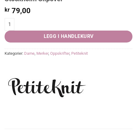
kr
79,00
Stockholm Slipover quantity
LEGG I HANDLEKURV
Kategorier:
Dame
,
Merker
,
Oppskrifter
,
Petiteknit