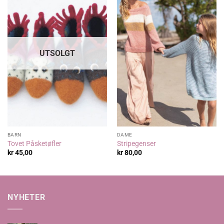
UTSOLGT
BARN
DAME
Tovet Påsketøfler
Stripegenser
kr
45,00
kr
80,00
NYHETER