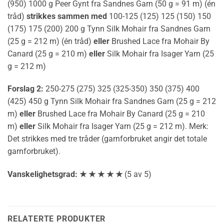
(950) 1000 g Peer Gynt fra Sandnes Garn (50 g = 91 m) (én
tråd)
strikkes sammen med
100-125 (125) 125 (150) 150
(175) 175 (200) 200 g Tynn Silk Mohair fra Sandnes Garn
(25 g = 212 m) (én tråd)
eller
Brushed Lace fra Mohair By
Canard (25 g = 210 m)
eller
Silk Mohair fra Isager Yarn (25
g = 212 m)
Forslag 2:
250-275 (275) 325 (325-350) 350 (375) 400
(425) 450 g Tynn Silk Mohair fra Sandnes Garn (25 g = 212
m)
eller
Brushed Lace fra Mohair By Canard (25 g = 210
m)
eller
Silk Mohair fra Isager Yarn (25 g = 212 m). Merk:
Det strikkes med tre tråder (garnforbruket angir det totale
garnforbruket).
Vanskelighetsgrad: ★ ★ ★ ★ ★
(5 av 5)
RELATERTE PRODUKTER