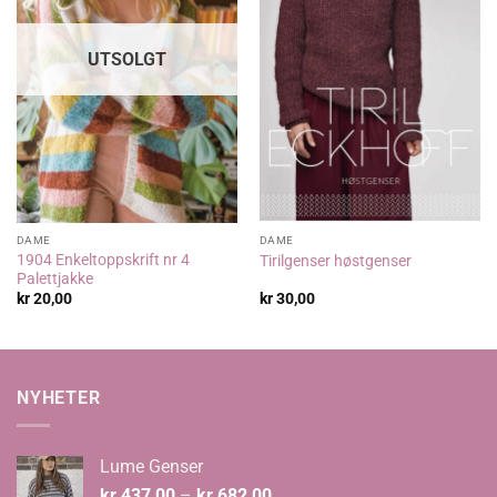
UTSOLGT
DAME
DAME
1904 Enkeltoppskrift nr 4
Tirilgenser høstgenser
Palettjakke
kr
20,00
kr
30,00
NYHETER
Lume Genser
Prisområde:
kr
437,00
–
kr
682,00