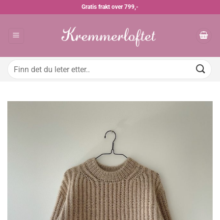
Skip
Gratis frakt over 799,-
to
content
Søk
etter: