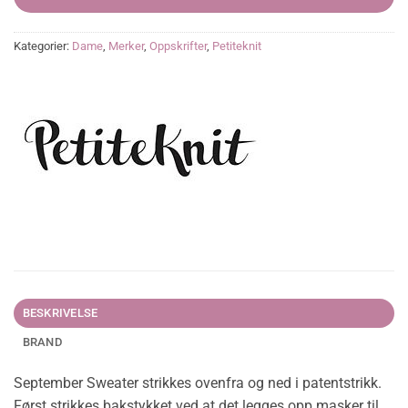
Kategorier:
Dame
,
Merker
,
Oppskrifter
,
Petiteknit
BESKRIVELSE
BRAND
September Sweater strikkes ovenfra og ned i patentstrikk.
Først strikkes bakstykket ved at det legges opp masker til