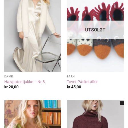
UTSOLGT
DAME
BARN
Halvpatentjakke – Nr 8
Tovet Påsketøfler
kr
20,00
kr
45,00