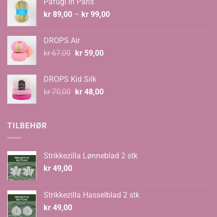
Påfugl in Paris
kr 129,00.
kr 89,00.
Prisområde:
kr
89,00
–
kr
99,00
kr 89,00
til
DROPS Air
kr 99,00
Opprinnelig
Nåværende
kr
67,00
kr
59,00
pris
pris
var:
er:
DROPS Kid Silk
kr 67,00.
kr 59,00.
Opprinnelig
Nåværende
kr
70,00
kr
48,00
pris
pris
var:
er:
kr 70,00.
kr 48,00.
TILBEHØR
Strikkezilla Lønneblad 2 stk
kr
49,00
Strikkezilla Hasselblad 2 stk
kr
49,00