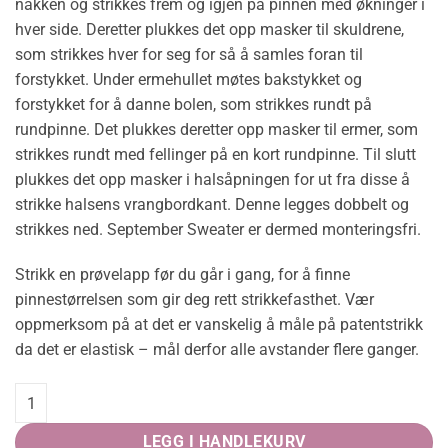
nakken og strikkes frem og igjen på pinnen med økninger i
hver side. Deretter plukkes det opp masker til skuldrene,
som strikkes hver for seg for så å samles foran til
forstykket. Under ermehullet møtes bakstykket og
forstykket for å danne bolen, som strikkes rundt på
rundpinne. Det plukkes deretter opp masker til ermer, som
strikkes rundt med fellinger på en kort rundpinne. Til slutt
plukkes det opp masker i halsåpningen for ut fra disse å
strikke halsens vrangbordkant. Denne legges dobbelt og
strikkes ned. September Sweater er dermed monteringsfri.
Strikk en prøvelapp før du går i gang, for å finne
pinnestørrelsen som gir deg rett strikkefasthet. Vær
oppmerksom på at det er vanskelig å måle på patentstrikk
da det er elastisk – mål derfor alle avstander flere ganger.
September Sweater quantity
LEGG I HANDLEKURV