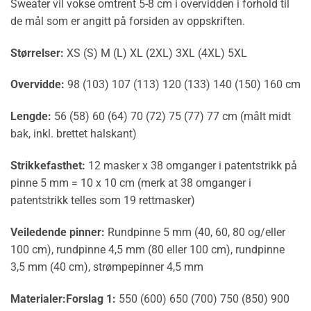
Sweater vil vokse omtrent 5-8 cm i overvidden i forhold til
de mål som er angitt på forsiden av oppskriften.
Størrelser:
XS (S) M (L) XL (2XL) 3XL (4XL) 5XL
Overvidde:
98 (103) 107 (113) 120 (133) 140 (150) 160 cm
Lengde:
56 (58) 60 (64) 70 (72) 75 (77) 77 cm (målt midt
bak, inkl. brettet halskant)
Strikkefasthet:
12 masker x 38 omganger i patentstrikk på
pinne 5 mm = 10 x 10 cm (merk at 38 omganger i
patentstrikk telles som 19 rettmasker)
Veiledende pinner:
Rundpinne 5 mm (40, 60, 80 og/eller
100 cm), rundpinne 4,5 mm (80 eller 100 cm), rundpinne
3,5 mm (40 cm), strømpepinner 4,5 mm
Materialer:
Forslag 1:
550 (600) 650 (700) 750 (850) 900