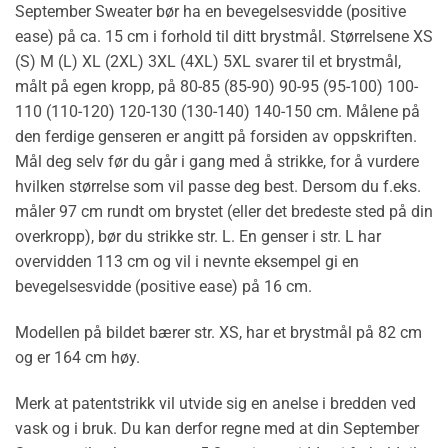
September Sweater bør ha en bevegelsesvidde (positive
ease) på ca. 15 cm i forhold til ditt brystmål. Størrelsene XS
(S) M (L) XL (2XL) 3XL (4XL) 5XL svarer til et brystmål,
målt på egen kropp, på 80-85 (85-90) 90-95 (95-100) 100-
110 (110-120) 120-130 (130-140) 140-150 cm. Målene på
den ferdige genseren er angitt på forsiden av oppskriften.
Mål deg selv før du går i gang med å strikke, for å vurdere
hvilken størrelse som vil passe deg best. Dersom du f.eks.
måler 97 cm rundt om brystet (eller det bredeste sted på din
overkropp), bør du strikke str. L. En genser i str. L har
overvidden 113 cm og vil i nevnte eksempel gi en
bevegelsesvidde (positive ease) på 16 cm.
Modellen på bildet bærer str. XS, har et brystmål på 82 cm
og er 164 cm høy.
Merk at patentstrikk vil utvide sig en anelse i bredden ved
vask og i bruk. Du kan derfor regne med at din September