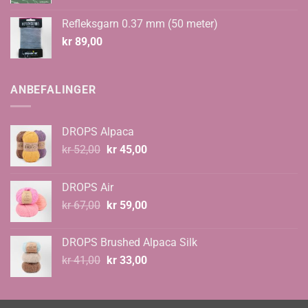
Refleksgarn 0.37 mm (50 meter)
kr
89,00
ANBEFALINGER
DROPS Alpaca
Opprinnelig
Nåværende
kr
52,00
kr
45,00
pris
pris
var:
er:
DROPS Air
kr 52,00.
kr 45,00.
Opprinnelig
Nåværende
kr
67,00
kr
59,00
pris
pris
var:
er:
DROPS Brushed Alpaca Silk
kr 67,00.
kr 59,00.
Opprinnelig
Nåværende
kr
41,00
kr
33,00
pris
pris
var:
er:
kr 41,00.
kr 33,00.