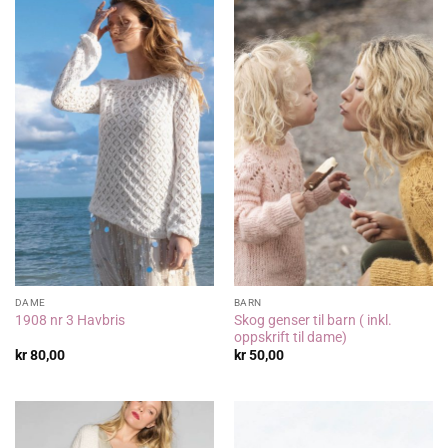
DAME
BARN
Skog genser til barn ( inkl.
1908 nr 3 Havbris
oppskrift til dame)
kr
80,00
kr
50,00