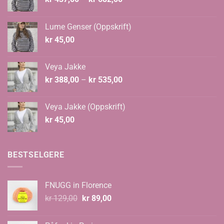
kr 437,00
til
Lume Genser (Oppskrift)
kr 682,00
kr
45,00
Veya Jakke
Prisområde:
kr
388,00
–
kr
535,00
kr 388,00
til
Veya Jakke (Oppskrift)
kr 535,00
kr
45,00
BESTSELGERE
FNUGG in Florence
Opprinnelig
Nåværende
kr
129,00
kr
89,00
pris
pris
var:
er: