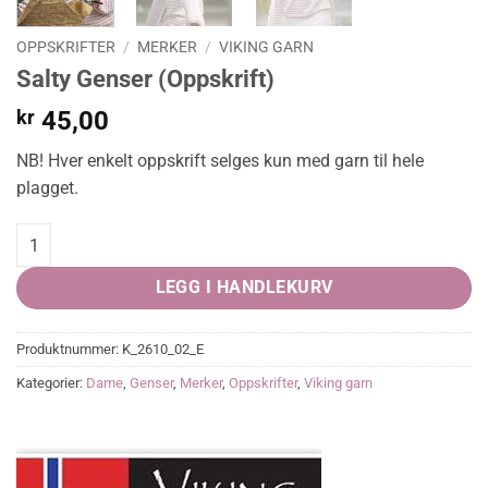
OPPSKRIFTER
/
MERKER
/
VIKING GARN
Salty Genser (Oppskrift)
kr
45,00
NB! Hver enkelt oppskrift selges kun med garn til hele
plagget.
Salty Genser (Oppskrift) quantity
LEGG I HANDLEKURV
Produktnummer:
K_2610_02_E
Kategorier:
Dame
,
Genser
,
Merker
,
Oppskrifter
,
Viking garn