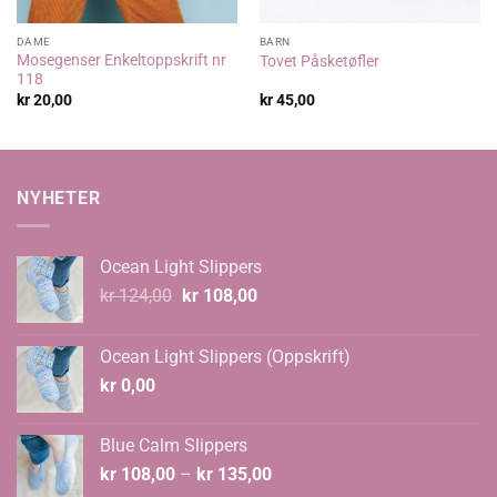
DAME
BARN
Mosegenser Enkeltoppskrift nr
Tovet Påsketøfler
118
kr
20,00
kr
45,00
NYHETER
Ocean Light Slippers
Opprinnelig
Nåværende
kr
124,00
kr
108,00
pris
pris
var:
er:
Ocean Light Slippers (Oppskrift)
kr 124,00.
kr 108,00.
kr
0,00
Blue Calm Slippers
Prisområde:
kr
108,00
–
kr
135,00
kr 108,00