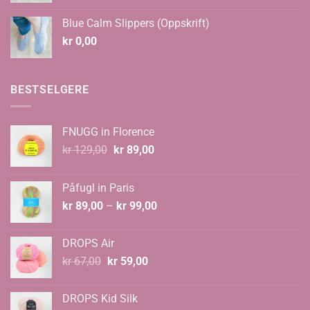
til
Blue Calm Slippers (Oppskrift)
kr 135,00
kr
0,00
BESTSELGERE
FNUGG in Florence
Opprinnelig
Nåværende
kr
129,00
kr
89,00
pris
pris
var:
er:
Påfugl in Paris
kr 129,00.
kr 89,00.
Prisområde:
kr
89,00
–
kr
99,00
kr 89,00
til
DROPS Air
kr 99,00
Opprinnelig
Nåværende
kr
67,00
kr
59,00
pris
pris
var:
er:
DROPS Kid Silk
kr 67,00.
kr 59,00.