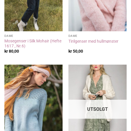
DAME
DAME
Mosegenser i Silk Mohair (Hefte
Tirilgenser med hullmønster
1617 , Nr.6)
kr
80,00
kr
50,00
UTSOLGT