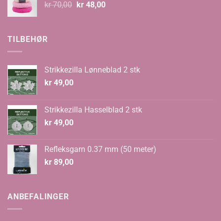
Opprinnelig
Nåværende
kr
70,00
kr
48,00
pris
pris
var:
er:
kr 70,00.
kr 48,00.
TILBEHØR
Strikkezilla Lønneblad 2 stk
kr
49,00
Strikkezilla Hasselblad 2 stk
kr
49,00
Refleksgarn 0.37 mm (50 meter)
kr
89,00
ANBEFALINGER