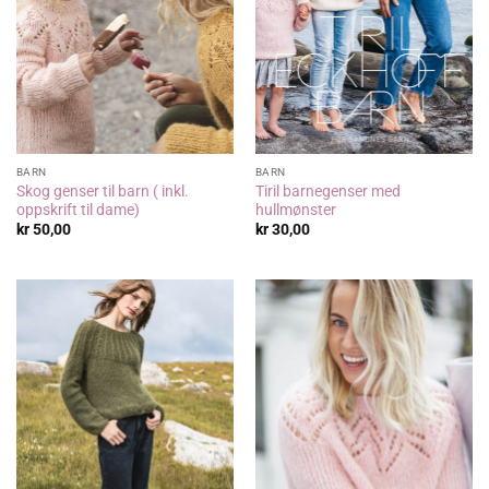
BARN
BARN
Skog genser til barn ( inkl.
Tiril barnegenser med
oppskrift til dame)
hullmønster
kr
50,00
kr
30,00