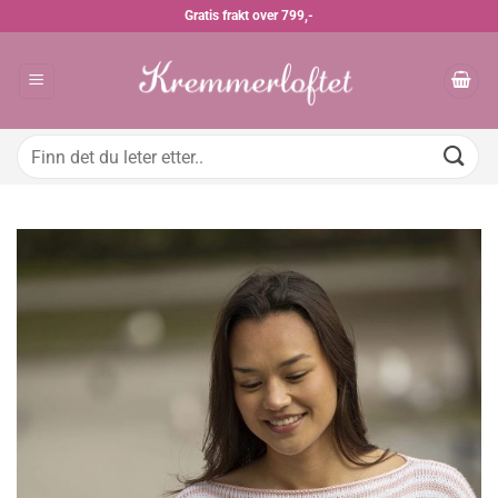
Skip
Gratis frakt over 799,-
to
content
Søk
etter: