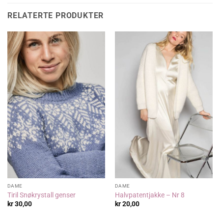
RELATERTE PRODUKTER
DAME
DAME
Tiril Snøkrystall genser
Halvpatentjakke – Nr 8
kr
30,00
kr
20,00