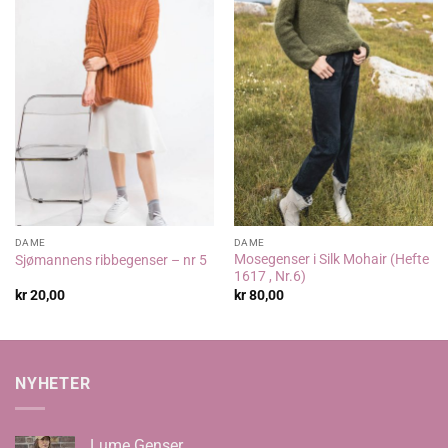
DAME
DAME
Mosegenser i Silk Mohair (Hefte
Sjømannens ribbegenser – nr 5
1617 , Nr.6)
kr
20,00
kr
80,00
NYHETER
Lume Genser