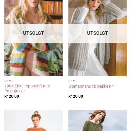
UTSOLGT
UTSOLGT
DAME
DAME
1904 Enkeltoppskrift nr 4
Sjømannens ribbjakke nr 1
Palettjakke
kr
20,00
kr
20,00