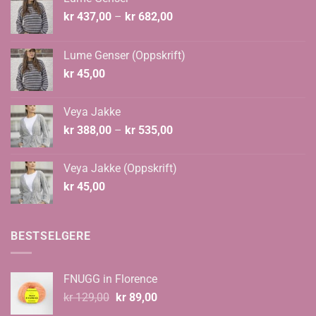
Prisområde:
kr
437,00
–
kr
682,00
kr 437,00
til
Lume Genser (Oppskrift)
kr 682,00
kr
45,00
Veya Jakke
Prisområde:
kr
388,00
–
kr
535,00
kr 388,00
til
Veya Jakke (Oppskrift)
kr 535,00
kr
45,00
BESTSELGERE
FNUGG in Florence
Opprinnelig
Nåværende
kr
129,00
kr
89,00
pris
pris