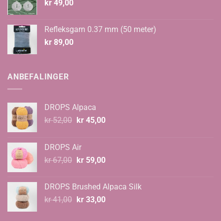
kr
49,00
Refleksgarn 0.37 mm (50 meter)
kr
89,00
ANBEFALINGER
DROPS Alpaca
Opprinnelig
Nåværende
kr
52,00
kr
45,00
pris
pris
var:
er:
DROPS Air
kr 52,00.
kr 45,00.
Opprinnelig
Nåværende
kr
67,00
kr
59,00
pris
pris
var:
er:
DROPS Brushed Alpaca Silk
kr 67,00.
kr 59,00.
Opprinnelig
Nåværende
kr
41,00
kr
33,00
pris
pris
var:
er: