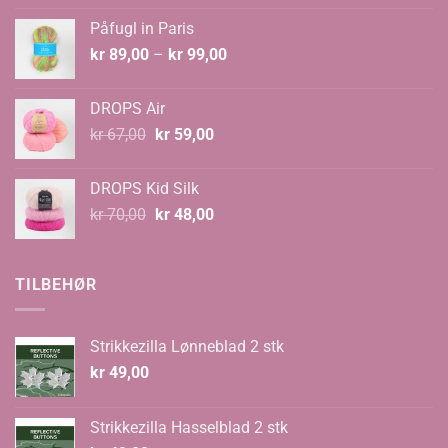
var:
er:
Påfugl in Paris
kr 129,00.
kr 89,00.
Prisområde:
kr
89,00
–
kr
99,00
kr 89,00
til
DROPS Air
kr 99,00
Opprinnelig
Nåværende
kr
67,00
kr
59,00
pris
pris
var:
er:
DROPS Kid Silk
kr 67,00.
kr 59,00.
Opprinnelig
Nåværende
kr
70,00
kr
48,00
pris
pris
var:
er:
kr 70,00.
kr 48,00.
TILBEHØR
Strikkezilla Lønneblad 2 stk
kr
49,00
Strikkezilla Hasselblad 2 stk