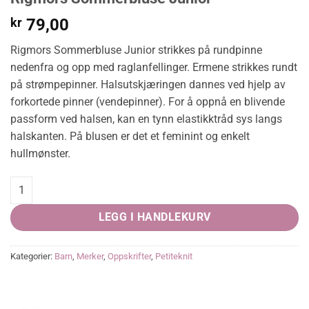
kr
79,00
Rigmors Sommerbluse Junior strikkes på rundpinne
nedenfra og opp med raglanfellinger. Ermene strikkes rundt
på strømpepinner. Halsutskjæringen dannes ved hjelp av
forkortede pinner (vendepinner). For å oppnå en blivende
passform ved halsen, kan en tynn elastikktråd sys langs
halskanten. På blusen er det et feminint og enkelt
hullmønster.
Rigmors Sommerbluse Junior quantity
LEGG I HANDLEKURV
Kategorier:
Barn
,
Merker
,
Oppskrifter
,
Petiteknit