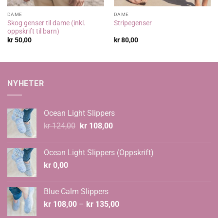
DAME
DAME
Skog genser til dame (inkl.
Stripegenser
oppskrift til barn)
kr
50,00
kr
80,00
NYHETER
Ocean Light Slippers
Opprinnelig
Nåværende
kr
124,00
kr
108,00
pris
pris
var:
er:
Ocean Light Slippers (Oppskrift)
kr 124,00.
kr 108,00.
kr
0,00
Blue Calm Slippers
Prisområde:
kr
108,00
–
kr
135,00
kr 108,00