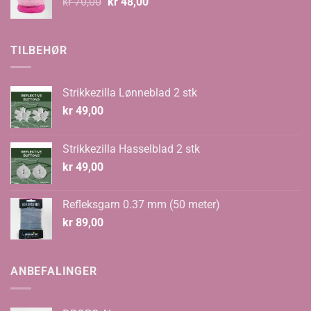
Opprinnelig
Nåværende
kr
70,00
kr
48,00
pris
pris
var:
er:
kr 70,00.
kr 48,00.
TILBEHØR
Strikkezilla Lønneblad 2 stk
kr
49,00
Strikkezilla Hasselblad 2 stk
kr
49,00
Refleksgarn 0.37 mm (50 meter)
kr
89,00
ANBEFALINGER