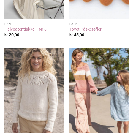
DAME
BARN
Halvpatentjakke – Nr 8
Tovet Påsketøfler
kr
20,00
kr
45,00