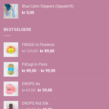
til
Blue Calm Slippers (Oppskrift)
kr 135,00
kr
0,00
BESTSELGERE
FNUGG in Florence
Opprinnelig
Nåværende
kr
129,00
kr
89,00
pris
pris
var:
er:
Påfugl in Paris
kr 129,00.
kr 89,00.
Prisområde:
kr
89,00
–
kr
99,00
kr 89,00
til
DROPS Air
kr 99,00
Opprinnelig
Nåværende
kr
67,00
kr
59,00
pris
pris
var:
er:
DROPS Kid Silk
kr 67,00.
kr 59,00.