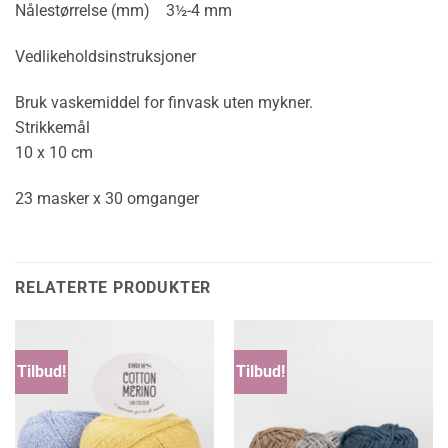
Nålestørrelse (mm) 3½-4 mm
Vedlikeholdsinstruksjoner
Bruk vaskemiddel for finvask uten mykner.
Strikkemål
10 x 10 cm
23 masker x 30 omganger
RELATERTE PRODUKTER
Tilbud!
Tilbud!