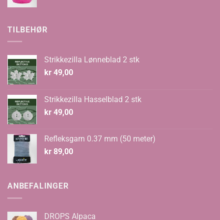
pris
pris
var:
er:
kr 70,00.
kr 48,00.
TILBEHØR
Strikkezilla Lønneblad 2 stk
kr
49,00
Strikkezilla Hasselblad 2 stk
kr
49,00
Refleksgarn 0.37 mm (50 meter)
kr
89,00
ANBEFALINGER
DROPS Alpaca