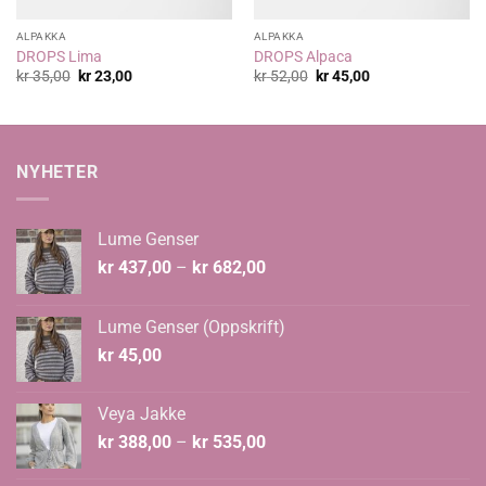
ALPAKKA
ALPAKKA
DROPS Lima
DROPS Alpaca
Opprinnelig
Nåværende
Opprinnelig
Nåværende
kr
35,00
kr
23,00
kr
52,00
kr
45,00
pris
pris
pris
pris
var:
er:
var:
er:
kr 35,00.
kr 23,00.
kr 52,00.
kr 45,00.
NYHETER
Lume Genser
Prisområde:
kr
437,00
–
kr
682,00
kr 437,00
til
Lume Genser (Oppskrift)
kr 682,00
kr
45,00
Veya Jakke
Prisområde:
kr
388,00
–
kr
535,00
kr 388,00