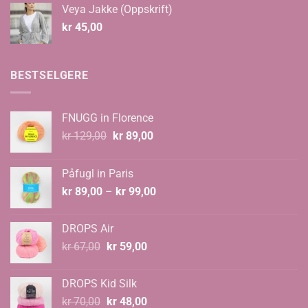
til
Veya Jakke (Oppskrift)
kr 535,00
kr
45,00
BESTSELGERE
FNUGG in Florence
Opprinnelig
Nåværende
kr
129,00
kr
89,00
pris
pris
var:
er:
Påfugl in Paris
kr 129,00.
kr 89,00.
Prisområde:
kr
89,00
–
kr
99,00
kr 89,00
til
DROPS Air
kr 99,00
Opprinnelig
Nåværende
kr
67,00
kr
59,00
pris
pris
var:
er:
DROPS Kid Silk
kr 67,00.
kr 59,00.
Opprinnelig
Nåværende
kr
70,00
kr
48,00