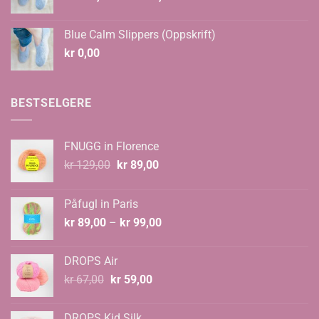
kr 108,00
til
Blue Calm Slippers (Oppskrift)
kr 135,00
kr
0,00
BESTSELGERE
FNUGG in Florence
Opprinnelig
Nåværende
kr
129,00
kr
89,00
pris
pris
var:
er:
Påfugl in Paris
kr 129,00.
kr 89,00.
Prisområde:
kr
89,00
–
kr
99,00
kr 89,00
til
DROPS Air
kr 99,00
Opprinnelig
Nåværende
kr
67,00
kr
59,00
pris
pris
var:
er:
DROPS Kid Silk