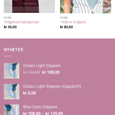
DAME
DAME
Tirilgenser høstgenser
1908 nr 4 Sløyfe
kr
30,00
kr
80,00
NYHETER
Ocean Light Slippers
Opprinnelig
Nåværende
kr
124,00
kr
108,00
pris
pris
var:
er:
Ocean Light Slippers (Oppskrift)
kr 124,00.
kr 108,00.
kr
0,00
Blue Calm Slippers
Prisområde:
kr
108,00
–
kr
135,00