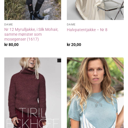
DAME
DAME
Nr 12 Myrulljakke, i Silk Mohair,
Halvpatentjakke – Nr 8
samme mønster som
mosegenser (1617)
kr
80,00
kr
20,00