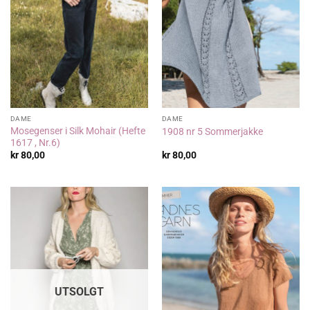
DAME
DAME
Mosegenser i Silk Mohair (Hefte
1908 nr 5 Sommerjakke
1617 , Nr.6)
kr
80,00
kr
80,00
UTSOLGT