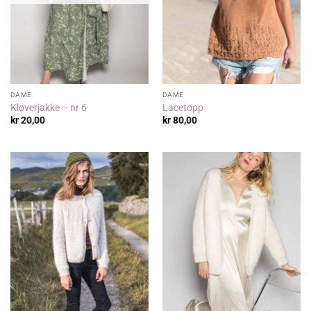
DAME
DAME
Kløverjakke – nr 6
Lacetopp
kr
20,00
kr
80,00