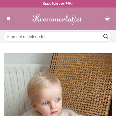
Skip
Gratis frakt over 799,-
to
content
Søk
etter: