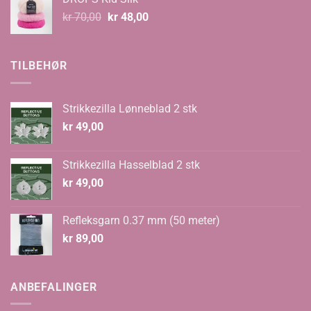
kr 67,00.
kr 59,00.
Opprinnelig
Nåværende
kr
70,00
kr
48,00
pris
pris
var:
er:
kr 70,00.
kr 48,00.
TILBEHØR
Strikkezilla Lønneblad 2 stk
kr
49,00
Strikkezilla Hasselblad 2 stk
kr
49,00
Refleksgarn 0.37 mm (50 meter)
kr
89,00
ANBEFALINGER